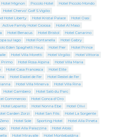
Hotel Mignon
Piccolo Hotel
Hotel Piccolo Mondo
Hotel Chervo' Golf S.Vigilio
d Hotel Liberty
Hotel Kristal Palace
Hotel Oasi
Active Family Hotel Gioiosa
Hotel Al Maso
a
Hotel Benacus
Hotel Bristol
Hotel Canarino
opa sul lago
Hotel Fontanella
Hotel Gabry
colo Eden Spaghetti Haus
Hotel Pier
Hotel Prince
alle
Hotel Villa Moretti
Hotel Virgilio
Hotel Vittoria
l Primo
Hotel Rosa Alpina
Hotel Villa Maria
o
Hotel Casa Francesca
Hotel Elite
ma
Hotel Rastel de Fer
Hotel Restel de Fer
rianna
Hotel Villa Minerva
Hotel Villa Rina
Hotel Gambero
Hotel Salò du Parc
tel Commercio
Hotel Conca d'Oro
Hotel Lepanto
Hotel Nonna Ebe
Hotel Olivi
tel Garden Zorzi
Hotel San Filis
Hotel La Sorgente
 Zeno
Hotel Sole
Sporting Hotel
Hotel Alla Pineta
ago
Hotel Alla Palazzina
Hotel Aloisi
ella
Hotel Miravalle
Hotel Montebaldina