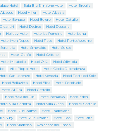
Palace Hotel
Baia Blu Sirmione Hotel
Hotel Broglia
 Abacus
Hotel Alfieri
Hotel Alsazia
Hotel Benaco
Hotel Bolero
Hotel Catullo
 Oleandri
Hotel Desirèe
Hotel Dogana
o
Holiday Hotel
Hotel La Rondine
Hotel Luna
Hotel Mon Repos
Hotel Pace
Hotel Porto Azzurro
 Serenella
Hotel Smeraldo
Hotel Suisse
nza
Hotel Ganfo
Hotel Grifone
Hotel Mirabello
Hotel O.K.
Hotel Olimpia
iso
Villa Pioppi Hotel
Hotel Clodia Dipendenza
Hotel San Lorenzo
Hotel Venezia
Hotel Porta del Sole
Hotel Bellavista
Hotel Elisa
Hotel Forbisicle
Hotel Al Prà
Hotel Castello
Hotel Baia dei Pini
Hotel Benacus
Hotel Eden
Hotel Villa Carlotta
Hotel Villa Giada
Hotel Al Castello
se
Hotel Due Palme
Hotel Fraderiana
illa Susy
Hotel Villa Tiziana
Hotel Lido
Hotel Rita
i
Hotel Maderno
Residence dei Limoni