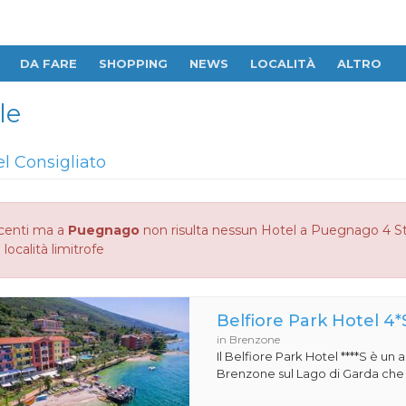
DA FARE
SHOPPING
NEWS
LOCALITÀ
ALTRO
le
el Consigliato
centi ma a
Puegnago
non risulta nessun Hotel a Puegnago 4 Stel
 località limitrofe
Belfiore Park Hotel 4*
in Brenzone
Il Belfiore Park Hotel ****S è un
Brenzone sul Lago di Garda che si