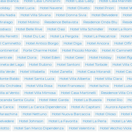
Casa Bianca
Hotel Casa Chincarini
Hotel Casa Gaby
Hotel Casa Marinell
oliday
Hotel Lucia
Hotel Navene
Hotel Oliveto
Hotel Priori
Hotel 
illa Nadia
Hotel Villa Silvana
Hotel Donna Sivia
Hotel Belvedere
Hotel
Miralago
Hotel Molino
Residence Bellavista
Residence Onda Blu
Resid
Zodiaco
Hotel Belle Rive
Hotel Oasi
Hotel Villa Schindler
Hotel La Rom
lla Ferretti
Hotel Du Lac
Hotel La Pergola
Hotel La Pescatrice
Hotel 
Al Caminetto
Hotel Antico Borgo
Hotel Diga
Hotel Ancora
Hotel Olfi
Continental
Forte Charme Hotel
Hotel Piccolo Mondo
Hotel Al Caminet
entrale
Hotel Doria
Hotel Eden
Hotel Geier
Hotel Holiday
Hotel Ifi
ineta del Lago
Hotel Rubino
Hotel Santoni
Hotel Torbole
Hotel Villa 
illa Verde
Hotel Villabella
Hotel Zanella
Hotel Casa Morandi
Hotel Cas
Monte Baldo
Hotel Santa Lucia
Hotel Villa Alberta
Hotel Villa Clara
Ho
illa Orchidea
Hotel Villa Rosa
Hotel Francesco
Hotel Ischia
Hotel Luis
illa al Vento
Hotel Villa Mimosa
Hotel Casa Martinelli
Residence Villa Cri
Locanda Santa Giulia
Hotel West Garda
Hotel La Bussola
Hotel Rio
Ho
a Carica
Hotel La Carica Dipendenza
Hotel Ai Capitani
Aurora ApartHo
Maraschina
Hotel Nettuno
Hotel Nuova Barcaccia
Hotel Olioso
Hotel 
elvedere
Hotel Johnson
Hotel La Favorita
Hotel La Perla
Hotel La Vel
ilotto
Hotel San Marco Dipendenza
Hotel Valentina
Hotel Vecchio Viola