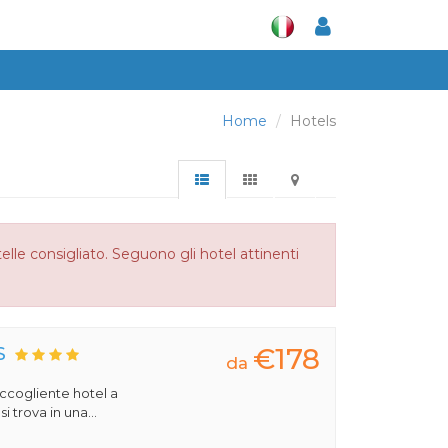
Home
Hotels
le consigliato. Seguono gli hotel attinenti
€178
S
da
 accogliente hotel a
 trova in una...