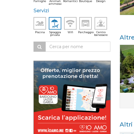
Famiglie
Animali
Romantici
Boutique
Design
ammessi
Servizi
Piscina
Spiaggia
Wifi
Parcheggio
Centro
privata
benessere
Altr
Altr