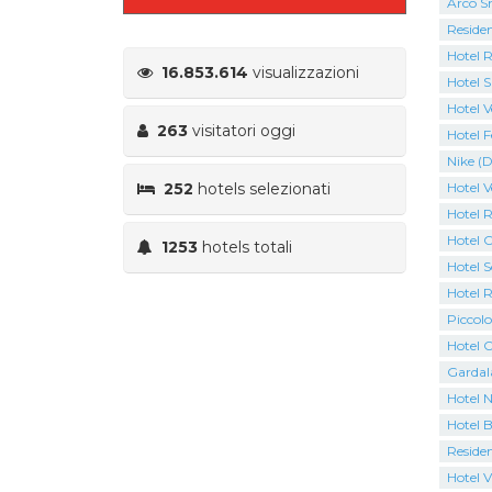
Arco S
Residen
Hotel 
16.853.614
visualizzazioni
Hotel S
Hotel V
263
visitatori oggi
Hotel F
Nike (D
252
hotels selezionati
Hotel V
Hotel 
Hotel C
1253
hotels totali
Hotel S
Hotel 
Piccolo
Hotel C
Gardal
Hotel N
Hotel B
Residen
Hotel V