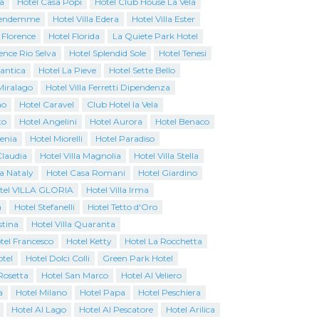
a
Hotel Casa Popi
Hotel Club House La Vela
Vendemme
Hotel Villa Edera
Hotel Villa Ester
 Florence
Hotel Florida
La Quiete Park Hotel
ence Rio Selva
Hotel Splendid Sole
Hotel Tenesi
antica
Hotel La Pieve
Hotel Sette Bello
Miralago
Hotel Villa Ferretti Dipendenza
no
Hotel Caravel
Club Hotel la Vela
to
Hotel Angelini
Hotel Aurora
Hotel Benaco
genia
Hotel Miorelli
Hotel Paradiso
Claudia
Hotel Villa Magnolia
Hotel Villa Stella
a Nataly
Hotel Casa Romani
Hotel Giardino
tel VILLA GLORIA
Hotel Villa Irma
a
Hotel Stefanelli
Hotel Tetto d'Oro
stina
Hotel Villa Quaranta
tel Francesco
Hotel Ketty
Hotel La Rocchetta
tel
Hotel Dolci Colli
Green Park Hotel
Rosetta
Hotel San Marco
Hotel Al Veliero
a
Hotel Milano
Hotel Papa
Hotel Peschiera
Hotel Al Lago
Hotel Al Pescatore
Hotel Arilica