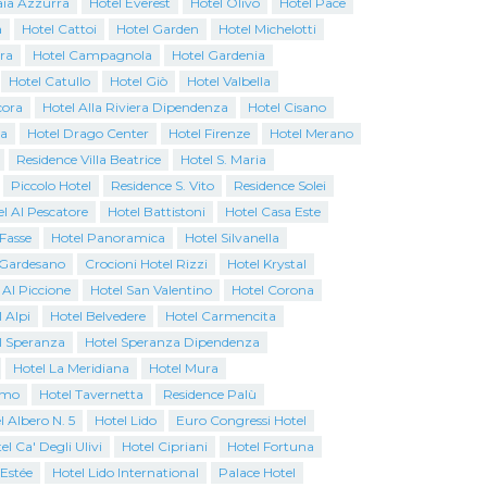
aia Azzurra
Hotel Everest
Hotel Olivo
Hotel Pace
a
Hotel Cattoi
Hotel Garden
Hotel Michelotti
ra
Hotel Campagnola
Hotel Gardenia
Hotel Catullo
Hotel Giò
Hotel Valbella
cora
Hotel Alla Riviera Dipendenza
Hotel Cisano
na
Hotel Drago Center
Hotel Firenze
Hotel Merano
Residence Villa Beatrice
Hotel S. Maria
Piccolo Hotel
Residence S. Vito
Residence Solei
l Al Pescatore
Hotel Battistoni
Hotel Casa Este
 Fasse
Hotel Panoramica
Hotel Silvanella
o Gardesano
Crocioni Hotel Rizzi
Hotel Krystal
 Al Piccione
Hotel San Valentino
Hotel Corona
 Alpi
Hotel Belvedere
Hotel Carmencita
l Speranza
Hotel Speranza Dipendenza
Hotel La Meridiana
Hotel Mura
emo
Hotel Tavernetta
Residence Palù
l Albero N. 5
Hotel Lido
Euro Congressi Hotel
el Ca' Degli Ulivi
Hotel Cipriani
Hotel Fortuna
 Estée
Hotel Lido International
Palace Hotel