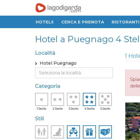
HOTELS
CERCA E PRENOTA
RISTORANTI
Hotel a Puegnago 4 Stel
Località
1 Hot
Hotel Puegnago
Spia
Categoria
delle
1 Stella
2 Stelle
3 Stelle
4 Stelle
5 Stelle
Stili