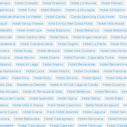
Benaco
Hotel Cristallo
Hotel Frassino
Hotel La Nuvola
Hotel Marsari
Speranza
Hotel Tulio
Hotel Basioli
Hotel La Muraglia
Hotel All'Alpino
elais de charme Le Videlle
Hotel Garda
Garda Sporting Club Hotel
Gran
Royal
Hotel Savoy Palace
Villa Enrica Feel Good Hotel
Hotel Villa Nicolli
lberello
Hotel Arethusa
Hotel Bastione
Hotel Bellariva
Hotel Bellavist
entrale
Hotel Centro Vela
Hotel Deva
Hotel Englo Vacanze
Hotel Eur
Gardesana
Hotel Giardino Verdi
Hotel Goglio
Hotel La Perla
Hotel Pic
iviera
Hotel Rudy
Hotel Venezia
Hotel Villa Giuliana
Hotel Villa Mirav
Ancora
Hotel Benini
Hotel Diana
Hotel Ponale - Casa della Trota
Hote
ilpiano
Hotel Al Lago
Hotel Alpino
Hotel Benacense
Hotel Beniamin
La Montanara
Hotel Lucia
Hotel Miami
Hotel Orchidea
Hotel Panora
ialto
Hotel Rita
Hotel Rolly
Hotel Silvana
Hotel Sport
Hotel Villa A
lla Zita
Residence Desirèe
Hotel A-ROSA Lago di Garda
Hotel Duomo
illa Arcadio
Hotel Al Terrazzo di Salò
Hotel Bellerive
Hotel Benaco
Ho
Mecca del Garda
Hotel Splendid
Hotel Vigna
Hotel Betty
Hotel Eden
esira
Hotel Villa S. Maria
Park Hotel Casimiro
Bella Hotel & Leisure
Ho
Sacro Cuore
Hotel Diana
Park Hotel Jolanda
Hotel Laguna
Hotel San
Aurora
Hotel Bellavista
Hotel Castagneto
Hotel Genziana
Hotel Miral
elvedere
Hotel Cacciatore
Hotel Capriolo
Hotel Centrale
Hotel Costab