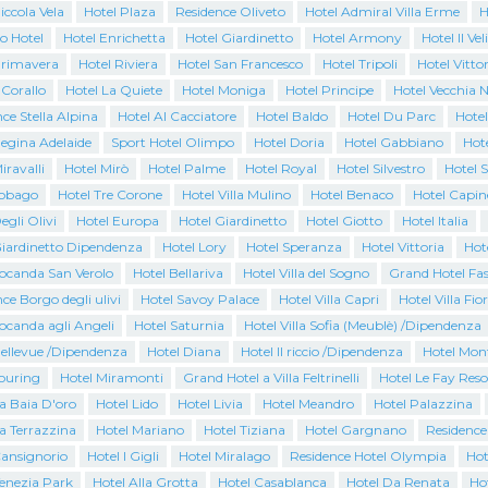
iccola Vela
Hotel Plaza
Residence Oliveto
Hotel Admiral Villa Erme
H
o Hotel
Hotel Enrichetta
Hotel Giardinetto
Hotel Armony
Hotel Il Vel
Primavera
Hotel Riviera
Hotel San Francesco
Hotel Tripoli
Hotel Vittor
 Corallo
Hotel La Quiete
Hotel Moniga
Hotel Principe
Hotel Vecchia N
ce Stella Alpina
Hotel Al Cacciatore
Hotel Baldo
Hotel Du Parc
Hotel
Regina Adelaide
Sport Hotel Olimpo
Hotel Doria
Hotel Gabbiano
Hote
iravalli
Hotel Mirò
Hotel Palme
Hotel Royal
Hotel Silvestro
Hotel 
Tobago
Hotel Tre Corone
Hotel Villa Mulino
Hotel Benaco
Hotel Capin
egli Olivi
Hotel Europa
Hotel Giardinetto
Hotel Giotto
Hotel Italia
Giardinetto Dipendenza
Hotel Lory
Hotel Speranza
Hotel Vittoria
Hot
Locanda San Verolo
Hotel Bellariva
Hotel Villa del Sogno
Grand Hotel Fas
ce Borgo degli ulivi
Hotel Savoy Palace
Hotel Villa Capri
Hotel Villa Fio
ocanda agli Angeli
Hotel Saturnia
Hotel Villa Sofia (Meublè) /Dipendenza
Bellevue /Dipendenza
Hotel Diana
Hotel Il riccio /Dipendenza
Hotel Mon
Touring
Hotel Miramonti
Grand Hotel a Villa Feltrinelli
Hotel Le Fay Reso
a Baia D'oro
Hotel Lido
Hotel Livia
Hotel Meandro
Hotel Palazzina
a Terrazzina
Hotel Mariano
Hotel Tiziana
Hotel Gargnano
Residence
Cansignorio
Hotel I Gigli
Hotel Miralago
Residence Hotel Olympia
Hot
Venezia Park
Hotel Alla Grotta
Hotel Casablanca
Hotel Da Renata
Ho