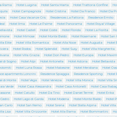
La Rama
Hotel Luigina
Hotel Santa Marta
Hotel Trattoria Confine
Ho
quila
Hotel Campagnola
Hotel Cristina
Hotel Da Franco
Hotel Da P
ecla
Hotel Casa Vacanze Cris
Residences La Fattoria
Residence Emilio
deal
Hotel Ilma
Hotel Le Palme
Hotel Panorama
Hotel Royal Village
ellavista
Hotel Castell
Hotel Coste
Hotel Florida
Hotel La Fiorita
Ho
Limone
Hotel Mimose
Hotel Monte Baldo
Hotel Rosemarie
Hotel San 
lla Elite
Hotel Villa Romantica
Hotel Alla Noce
Hotel Augusta
Hotel 
iviera
Hotel Rodos
Hotel Splendid
Hotel Susy
Hotel Villa Margherita
ilvana
Hotel Villa Grazia
Hotel Don Pedro
Hotel Europa
Hotel Maxim
al di Sogno
Hotel Alpi
Hotel Antonella
Hotel Astoria
Hotel Bellavista
Dolomiti
Hotel Luna Rossa
Hotel Malcesine
Hotel Meridiana
Hotel Oas
nce apartments Loncrini
Residence Spiaggia
Residence Sporting
Hotel 
al di Monte
Hotel Vega
Hotel Venezia
Hotel Villa Monica
Hotel Villa 
aia Verde
Hotel Casa Alessandra
Hotel Casa Antonelli
Hotel Casa Raba
Cassone
Hotel Catullo
Hotel Da Tino
Hotel Daniel Terme
Hotel Erika
l Cedro
Hotel Lago di Garda
Hotel Modena
Hotel Monte Baldo
Hotel 
San Carlo
Hotel San Remo
Hotel Sirena
Hotel Stella Alpina
Hotel Villa
lla Lisa
Hotel Villa Orizzonte
Hotel Alla Rama
Hotel Bommartini
Ho