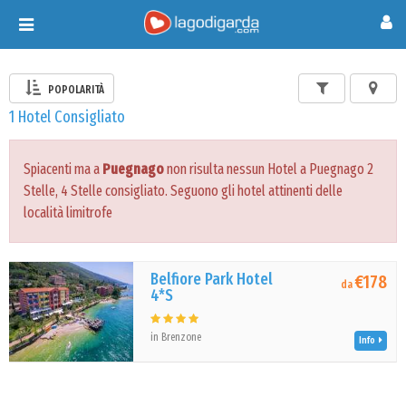
Toggle
navigation
POPOLARITÀ
1 Hotel Consigliato
Spiacenti ma a
Puegnago
non risulta nessun Hotel a Puegnago 2
Stelle, 4 Stelle consigliato. Seguono gli hotel attinenti delle
località limitrofe
Belfiore Park Hotel
€178
da
4*S
in Brenzone
Info