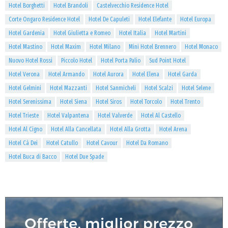
Hotel Borghetti
Hotel Brandoli
Castelvecchio Residence Hotel
Corte Ongaro Residence Hotel
Hotel De Capuleti
Hotel Elefante
Hotel Europa
Hotel Gardenia
Hotel Giulietta e Romeo
Hotel Italia
Hotel Martini
Hotel Mastino
Hotel Maxim
Hotel Milano
Mini Hotel Brennero
Hotel Monaco
Nuovo Hotel Rossi
Piccolo Hotel
Hotel Porta Palio
Sud Point Hotel
Hotel Verona
Hotel Armando
Hotel Aurora
Hotel Elena
Hotel Garda
Hotel Gelmini
Hotel Mazzanti
Hotel Sanmicheli
Hotel Scalzi
Hotel Selene
Hotel Serenissima
Hotel Siena
Hotel Siros
Hotel Torcolo
Hotel Trento
Hotel Trieste
Hotel Valpantena
Hotel Valverde
Hotel Al Castello
Hotel Al Cigno
Hotel Alla Cancellata
Hotel Alla Grotta
Hotel Arena
Hotel Cà Dei
Hotel Catullo
Hotel Cavour
Hotel Da Romano
Hotel Buca di Bacco
Hotel Due Spade