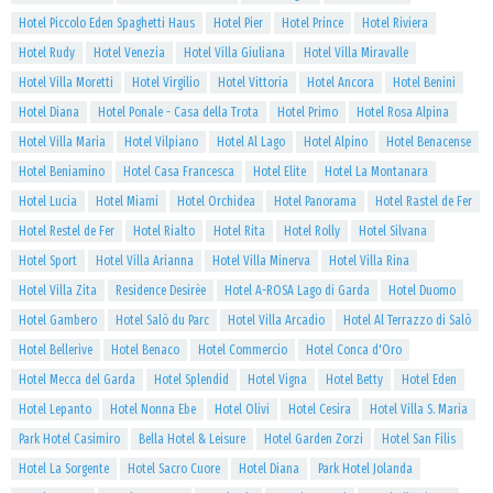
Hotel Piccolo Eden Spaghetti Haus
Hotel Pier
Hotel Prince
Hotel Riviera
Hotel Rudy
Hotel Venezia
Hotel Villa Giuliana
Hotel Villa Miravalle
Hotel Villa Moretti
Hotel Virgilio
Hotel Vittoria
Hotel Ancora
Hotel Benini
Hotel Diana
Hotel Ponale - Casa della Trota
Hotel Primo
Hotel Rosa Alpina
Hotel Villa Maria
Hotel Vilpiano
Hotel Al Lago
Hotel Alpino
Hotel Benacense
Hotel Beniamino
Hotel Casa Francesca
Hotel Elite
Hotel La Montanara
Hotel Lucia
Hotel Miami
Hotel Orchidea
Hotel Panorama
Hotel Rastel de Fer
Hotel Restel de Fer
Hotel Rialto
Hotel Rita
Hotel Rolly
Hotel Silvana
Hotel Sport
Hotel Villa Arianna
Hotel Villa Minerva
Hotel Villa Rina
Hotel Villa Zita
Residence Desirèe
Hotel A-ROSA Lago di Garda
Hotel Duomo
Hotel Gambero
Hotel Salò du Parc
Hotel Villa Arcadio
Hotel Al Terrazzo di Salò
Hotel Bellerive
Hotel Benaco
Hotel Commercio
Hotel Conca d'Oro
Hotel Mecca del Garda
Hotel Splendid
Hotel Vigna
Hotel Betty
Hotel Eden
Hotel Lepanto
Hotel Nonna Ebe
Hotel Olivi
Hotel Cesira
Hotel Villa S. Maria
Park Hotel Casimiro
Bella Hotel & Leisure
Hotel Garden Zorzi
Hotel San Filis
Hotel La Sorgente
Hotel Sacro Cuore
Hotel Diana
Park Hotel Jolanda