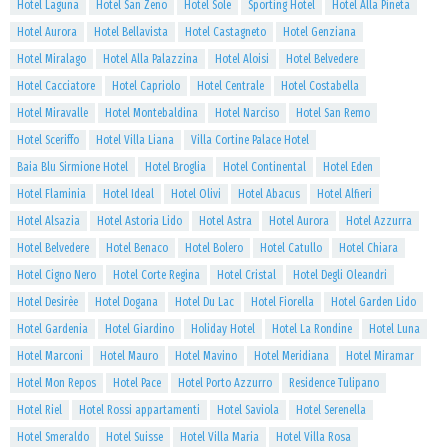
Hotel Laguna
Hotel San Zeno
Hotel Sole
Sporting Hotel
Hotel Alla Pineta
Hotel Aurora
Hotel Bellavista
Hotel Castagneto
Hotel Genziana
Hotel Miralago
Hotel Alla Palazzina
Hotel Aloisi
Hotel Belvedere
Hotel Cacciatore
Hotel Capriolo
Hotel Centrale
Hotel Costabella
Hotel Miravalle
Hotel Montebaldina
Hotel Narciso
Hotel San Remo
Hotel Sceriffo
Hotel Villa Liana
Villa Cortine Palace Hotel
Baia Blu Sirmione Hotel
Hotel Broglia
Hotel Continental
Hotel Eden
Hotel Flaminia
Hotel Ideal
Hotel Olivi
Hotel Abacus
Hotel Alfieri
Hotel Alsazia
Hotel Astoria Lido
Hotel Astra
Hotel Aurora
Hotel Azzurra
Hotel Belvedere
Hotel Benaco
Hotel Bolero
Hotel Catullo
Hotel Chiara
Hotel Cigno Nero
Hotel Corte Regina
Hotel Cristal
Hotel Degli Oleandri
Hotel Desirèe
Hotel Dogana
Hotel Du Lac
Hotel Fiorella
Hotel Garden Lido
Hotel Gardenia
Hotel Giardino
Holiday Hotel
Hotel La Rondine
Hotel Luna
Hotel Marconi
Hotel Mauro
Hotel Mavino
Hotel Meridiana
Hotel Miramar
Hotel Mon Repos
Hotel Pace
Hotel Porto Azzurro
Residence Tulipano
Hotel Riel
Hotel Rossi appartamenti
Hotel Saviola
Hotel Serenella
Hotel Smeraldo
Hotel Suisse
Hotel Villa Maria
Hotel Villa Rosa