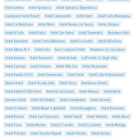
Hotel Serena
Hotel Speranza
Hotel Speranza Dipendenza
Gardaland Hotel Resort
Hotel Campanello
Hotel Dore'
Hotel Corte Malaspina
Hotel La Meridiana
Hotel Mura
Hotel Nuova zia Teresa
Hotel Olimpia
Hotel Al Sole
Hotel Italia
Hotel San Remo
Hotel Tavernetta
Residence Palù
Hotel Belvedere
Hotel Corte Delle Rose
Hotel La Grotta
Hotel Villa Rosa
Hotel Albero N. 5
Hotel Lido
Euro Congressi Hotel
Residence al Cacciatore
Hotel Andreis
Hotel Romantic
Hotel Al Sole
Golf Hotel Ca' Degli Ulivi
Hotel Cipriani
Hotel Fortuna
Hotel Villa Eva
Hotel Pinamonte
Hotel Aquila d'Oro
Hotel Desenzano
Hotel Estée
Hotel Lido International
Palace Hotel
Hotel Piccola Vela
Hotel Plaza
Residence Oliveto
Hotel Admiral Villa Erme
Hotel Al Cacciatore
Hotel Benaco
Hotel Berta
Bonotto Hotel
Hotel Enrichetta
Hotel Giardinetto
Hotel Armony
Hotel Il Veliero
Hotel Mayer e Splendid
Hotel Passeggiata
Hotel Primavera
Hotel Riviera
Hotel San Francesco
Hotel Tripoli
Hotel Vittorio
Hotel Alessi
Hotel Flora
Hotel Marino
Hotel Il Corallo
Hotel La Quiete
Hotel Moniga
Hotel Principe
Hotel Vecchia Napoli
Hotel Vittoria
Hotel Aurora