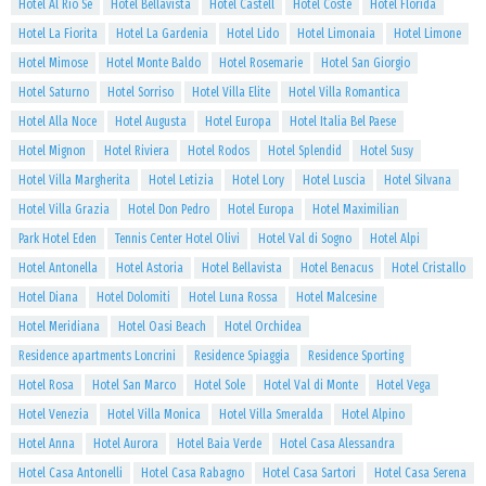
Hotel Al Rio Se
Hotel Bellavista
Hotel Castell
Hotel Coste
Hotel Florida
Hotel La Fiorita
Hotel La Gardenia
Hotel Lido
Hotel Limonaia
Hotel Limone
Hotel Mimose
Hotel Monte Baldo
Hotel Rosemarie
Hotel San Giorgio
Hotel Saturno
Hotel Sorriso
Hotel Villa Elite
Hotel Villa Romantica
Hotel Alla Noce
Hotel Augusta
Hotel Europa
Hotel Italia Bel Paese
Hotel Mignon
Hotel Riviera
Hotel Rodos
Hotel Splendid
Hotel Susy
Hotel Villa Margherita
Hotel Letizia
Hotel Lory
Hotel Luscia
Hotel Silvana
Hotel Villa Grazia
Hotel Don Pedro
Hotel Europa
Hotel Maximilian
Park Hotel Eden
Tennis Center Hotel Olivi
Hotel Val di Sogno
Hotel Alpi
Hotel Antonella
Hotel Astoria
Hotel Bellavista
Hotel Benacus
Hotel Cristallo
Hotel Diana
Hotel Dolomiti
Hotel Luna Rossa
Hotel Malcesine
Hotel Meridiana
Hotel Oasi Beach
Hotel Orchidea
Residence apartments Loncrini
Residence Spiaggia
Residence Sporting
Hotel Rosa
Hotel San Marco
Hotel Sole
Hotel Val di Monte
Hotel Vega
Hotel Venezia
Hotel Villa Monica
Hotel Villa Smeralda
Hotel Alpino
Hotel Anna
Hotel Aurora
Hotel Baia Verde
Hotel Casa Alessandra
Hotel Casa Antonelli
Hotel Casa Rabagno
Hotel Casa Sartori
Hotel Casa Serena