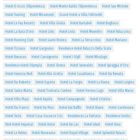
Hotel Il riccio /Dipendenza
Hotel Monte Baldo /Dipendenza
Hotel San Michele
Hotel Touring
Hotel Miramonti
Grand Hotel a Villa Feltrinelli
Hotel Le Fay Resorts
Hotel Villa Giulia
Hotel Bartabel
Hotel Bogliaco
Hotel La Baia D'oro
Hotel Lido
Hotel Livia
Hotel Meandro
Hotel Palazzina
Hotel Running Club
Hotel Garni Riviera
Hotel La Terrazzina
Hotel Mariano
Hotel Tiziana
Hotel Gargnano
Residence Hotel Palazzo Della Scala
Hotel Benacus
Hotel Cansignorio
Hotel I Gigli
Hotel Miralago
Residence Hotel Olympia
Hotel Sirena
Hotel Smeraldo
Hotel Spiaggia d'Oro
Hotel Venezia Park
Hotel Alla Grotta
Hotel Casablanca
Hotel Da Renata
Hotel Da Roberto
Hotel Esperia
Hotel La Forgia
Hotel La Rama
Hotel Luigina
Hotel Santa Marta
Hotel Trattoria Confine
Hotel Verona Lago
Hotel Villa Maria
Hotel Villa Plaja
Hotel Aquila
Hotel Campagnola
Hotel Cristina
Hotel Da Franco
Hotel Da Pina
Hotel Dal Baffo
Hotel Diana
Hotel Gardesana
Hotel Tecla
Hotel Casa Vacanze Cris
Residences La Fattoria
Residence Emilio
Park Hotel Imperial
Hotel Astor
Hotel Du Lac
Hotel Ideal
Hotel Ilma
Hotel Le Palme
Hotel Panorama
Hotel Royal Village
Hotel Splendid Palace