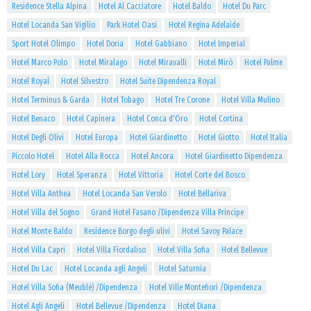
Residence Stella Alpina
Hotel Al Cacciatore
Hotel Baldo
Hotel Du Parc
Hotel Locanda San Vigilio
Park Hotel Oasi
Hotel Regina Adelaide
Sport Hotel Olimpo
Hotel Doria
Hotel Gabbiano
Hotel Imperial
Hotel Marco Polo
Hotel Miralago
Hotel Miravalli
Hotel Mirò
Hotel Palme
Hotel Royal
Hotel Silvestro
Hotel Suite Dipendenza Royal
Hotel Terminus & Garda
Hotel Tobago
Hotel Tre Corone
Hotel Villa Mulino
Hotel Benaco
Hotel Capinera
Hotel Conca d'Oro
Hotel Cortina
Hotel Degli Olivi
Hotel Europa
Hotel Giardinetto
Hotel Giotto
Hotel Italia
Piccolo Hotel
Hotel Alla Rocca
Hotel Ancora
Hotel Giardinetto Dipendenza
Hotel Lory
Hotel Speranza
Hotel Vittoria
Hotel Corte del Bosco
Hotel Villa Anthea
Hotel Locanda San Verolo
Hotel Bellariva
Hotel Villa del Sogno
Grand Hotel Fasano /Dipendenza Villa Principe
Hotel Monte Baldo
Residence Borgo degli ulivi
Hotel Savoy Palace
Hotel Villa Capri
Hotel Villa Fiordaliso
Hotel Villa Sofia
Hotel Bellevue
Hotel Du Lac
Hotel Locanda agli Angeli
Hotel Saturnia
Hotel Villa Sofia (Meublè) /Dipendenza
Hotel Ville Montefiori /Dipendenza
Hotel Agli Angeli
Hotel Bellevue /Dipendenza
Hotel Diana