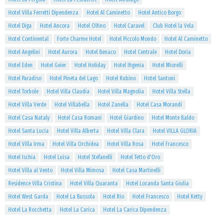
Hotel Villa Ferretti Dipendenza
Hotel Al Caminetto
Hotel Antico Borgo
Hotel Diga
Hotel Ancora
Hotel Olfino
Hotel Caravel
Club Hotel la Vela
Hotel Continental
Forte Charme Hotel
Hotel Piccolo Mondo
Hotel Al Caminetto
Hotel Angelini
Hotel Aurora
Hotel Benaco
Hotel Centrale
Hotel Doria
Hotel Eden
Hotel Geier
Hotel Holiday
Hotel Ifigenia
Hotel Miorelli
Hotel Paradiso
Hotel Pineta del Lago
Hotel Rubino
Hotel Santoni
Hotel Torbole
Hotel Villa Claudia
Hotel Villa Magnolia
Hotel Villa Stella
Hotel Villa Verde
Hotel Villabella
Hotel Zanella
Hotel Casa Morandi
Hotel Casa Nataly
Hotel Casa Romani
Hotel Giardino
Hotel Monte Baldo
Hotel Santa Lucia
Hotel Villa Alberta
Hotel Villa Clara
Hotel VILLA GLORIA
Hotel Villa Irma
Hotel Villa Orchidea
Hotel Villa Rosa
Hotel Francesco
Hotel Ischia
Hotel Luisa
Hotel Stefanelli
Hotel Tetto d'Oro
Hotel Villa al Vento
Hotel Villa Mimosa
Hotel Casa Martinelli
Residence Villa Cristina
Hotel Villa Quaranta
Hotel Locanda Santa Giulia
Hotel West Garda
Hotel La Bussola
Hotel Rio
Hotel Francesco
Hotel Ketty
Hotel La Rocchetta
Hotel La Carica
Hotel La Carica Dipendenza