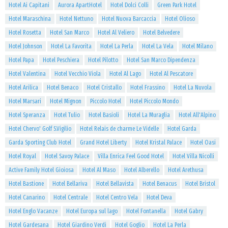
Hotel Ai Capitani
Aurora ApartHotel
Hotel Dolci Colli
Green Park Hotel
Hotel Maraschina
Hotel Nettuno
Hotel Nuova Barcaccia
Hotel Olioso
Hotel Rosetta
Hotel San Marco
Hotel Al Veliero
Hotel Belvedere
Hotel Johnson
Hotel La Favorita
Hotel La Perla
Hotel La Vela
Hotel Milano
Hotel Papa
Hotel Peschiera
Hotel Pilotto
Hotel San Marco Dipendenza
Hotel Valentina
Hotel Vecchio Viola
Hotel Al Lago
Hotel Al Pescatore
Hotel Arilica
Hotel Benaco
Hotel Cristallo
Hotel Frassino
Hotel La Nuvola
Hotel Marsari
Hotel Mignon
Piccolo Hotel
Hotel Piccolo Mondo
Hotel Speranza
Hotel Tulio
Hotel Basioli
Hotel La Muraglia
Hotel All'Alpino
Hotel Chervo' Golf S.Vigilio
Hotel Relais de charme Le Videlle
Hotel Garda
Garda Sporting Club Hotel
Grand Hotel Liberty
Hotel Kristal Palace
Hotel Oasi
Hotel Royal
Hotel Savoy Palace
Villa Enrica Feel Good Hotel
Hotel Villa Nicolli
Active Family Hotel Gioiosa
Hotel Al Maso
Hotel Alberello
Hotel Arethusa
Hotel Bastione
Hotel Bellariva
Hotel Bellavista
Hotel Benacus
Hotel Bristol
Hotel Canarino
Hotel Centrale
Hotel Centro Vela
Hotel Deva
Hotel Englo Vacanze
Hotel Europa sul lago
Hotel Fontanella
Hotel Gabry
Hotel Gardesana
Hotel Giardino Verdi
Hotel Goglio
Hotel La Perla