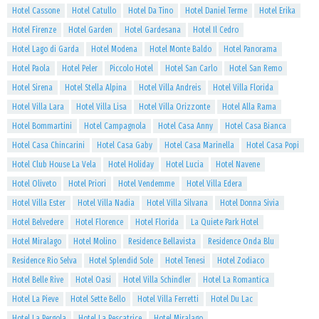
Hotel Cassone
Hotel Catullo
Hotel Da Tino
Hotel Daniel Terme
Hotel Erika
Hotel Firenze
Hotel Garden
Hotel Gardesana
Hotel Il Cedro
Hotel Lago di Garda
Hotel Modena
Hotel Monte Baldo
Hotel Panorama
Hotel Paola
Hotel Peler
Piccolo Hotel
Hotel San Carlo
Hotel San Remo
Hotel Sirena
Hotel Stella Alpina
Hotel Villa Andreis
Hotel Villa Florida
Hotel Villa Lara
Hotel Villa Lisa
Hotel Villa Orizzonte
Hotel Alla Rama
Hotel Bommartini
Hotel Campagnola
Hotel Casa Anny
Hotel Casa Bianca
Hotel Casa Chincarini
Hotel Casa Gaby
Hotel Casa Marinella
Hotel Casa Popi
Hotel Club House La Vela
Hotel Holiday
Hotel Lucia
Hotel Navene
Hotel Oliveto
Hotel Priori
Hotel Vendemme
Hotel Villa Edera
Hotel Villa Ester
Hotel Villa Nadia
Hotel Villa Silvana
Hotel Donna Sivia
Hotel Belvedere
Hotel Florence
Hotel Florida
La Quiete Park Hotel
Hotel Miralago
Hotel Molino
Residence Bellavista
Residence Onda Blu
Residence Rio Selva
Hotel Splendid Sole
Hotel Tenesi
Hotel Zodiaco
Hotel Belle Rive
Hotel Oasi
Hotel Villa Schindler
Hotel La Romantica
Hotel La Pieve
Hotel Sette Bello
Hotel Villa Ferretti
Hotel Du Lac
Hotel La Pergola
Hotel La Pescatrice
Hotel Miralago