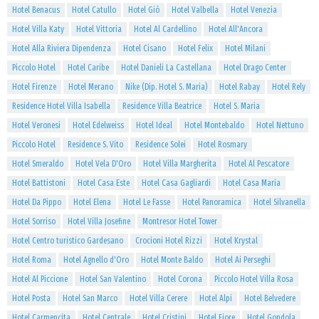
Hotel Benacus
Hotel Catullo
Hotel Giò
Hotel Valbella
Hotel Venezia
Hotel Villa Katy
Hotel Vittoria
Hotel Al Cardellino
Hotel All'Ancora
Hotel Alla Riviera Dipendenza
Hotel Cisano
Hotel Felix
Hotel Milani
Piccolo Hotel
Hotel Caribe
Hotel Danieli La Castellana
Hotel Drago Center
Hotel Firenze
Hotel Merano
Nike (Dip. Hotel S. Maria)
Hotel Rabay
Hotel Rely
Residence Hotel Villa Isabella
Residence Villa Beatrice
Hotel S. Maria
Hotel Veronesi
Hotel Edelweiss
Hotel Ideal
Hotel Montebaldo
Hotel Nettuno
Piccolo Hotel
Residence S. Vito
Residence Solei
Hotel Rosmary
Hotel Smeraldo
Hotel Vela D'Oro
Hotel Villa Margherita
Hotel Al Pescatore
Hotel Battistoni
Hotel Casa Este
Hotel Casa Gagliardi
Hotel Casa Maria
Hotel Da Pippo
Hotel Elena
Hotel Le Fasse
Hotel Panoramica
Hotel Silvanella
Hotel Sorriso
Hotel Villa Josefine
Montresor Hotel Tower
Hotel Centro turistico Gardesano
Crocioni Hotel Rizzi
Hotel Krystal
Hotel Roma
Hotel Agnello d'Oro
Hotel Monte Baldo
Hotel Ai Perseghi
Hotel Al Piccione
Hotel San Valentino
Hotel Corona
Piccolo Hotel Villa Rosa
Hotel Posta
Hotel San Marco
Hotel Villa Cerere
Hotel Alpi
Hotel Belvedere
Hotel Carmencita
Hotel Centrale
Hotel Cristini
Hotel Fiore
Hotel Gondola