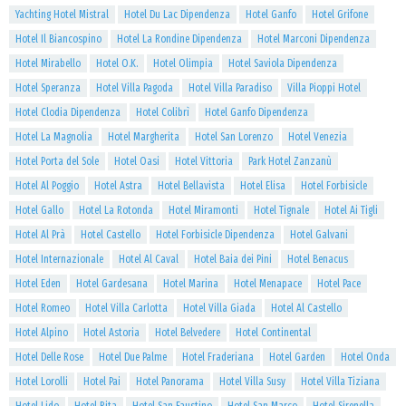
Yachting Hotel Mistral
Hotel Du Lac Dipendenza
Hotel Ganfo
Hotel Grifone
Hotel Il Biancospino
Hotel La Rondine Dipendenza
Hotel Marconi Dipendenza
Hotel Mirabello
Hotel O.K.
Hotel Olimpia
Hotel Saviola Dipendenza
Hotel Speranza
Hotel Villa Pagoda
Hotel Villa Paradiso
Villa Pioppi Hotel
Hotel Clodia Dipendenza
Hotel Colibrì
Hotel Ganfo Dipendenza
Hotel La Magnolia
Hotel Margherita
Hotel San Lorenzo
Hotel Venezia
Hotel Porta del Sole
Hotel Oasi
Hotel Vittoria
Park Hotel Zanzanù
Hotel Al Poggio
Hotel Astra
Hotel Bellavista
Hotel Elisa
Hotel Forbisicle
Hotel Gallo
Hotel La Rotonda
Hotel Miramonti
Hotel Tignale
Hotel Ai Tigli
Hotel Al Prà
Hotel Castello
Hotel Forbisicle Dipendenza
Hotel Galvani
Hotel Internazionale
Hotel Al Caval
Hotel Baia dei Pini
Hotel Benacus
Hotel Eden
Hotel Gardesana
Hotel Marina
Hotel Menapace
Hotel Pace
Hotel Romeo
Hotel Villa Carlotta
Hotel Villa Giada
Hotel Al Castello
Hotel Alpino
Hotel Astoria
Hotel Belvedere
Hotel Continental
Hotel Delle Rose
Hotel Due Palme
Hotel Fraderiana
Hotel Garden
Hotel Onda
Hotel Lorolli
Hotel Pai
Hotel Panorama
Hotel Villa Susy
Hotel Villa Tiziana