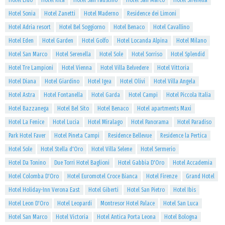
Hotel Lido
Hotel Rita
Hotel San Faustino
Hotel San Marco
Hotel Sirenella
Hotel Sonia
Hotel Zanetti
Hotel Maderno
Residence dei Limoni
Hotel Adria resort
Hotel Bel Soggiorno
Hotel Benaco
Hotel Cavallino
Hotel Eden
Hotel Garden
Hotel Golfo
Hotel Locanda Alpina
Hotel Milano
Hotel San Marco
Hotel Serenella
Hotel Sole
Hotel Sorriso
Hotel Splendid
Hotel Tre Lampioni
Hotel Vienna
Hotel Villa Belvedere
Hotel Vittoria
Hotel Diana
Hotel Giardino
Hotel Igea
Hotel Olivi
Hotel Villa Angela
Hotel Astra
Hotel Fontanella
Hotel Garda
Hotel Campi
Hotel Piccola Italia
Hotel Bazzanega
Hotel Bel Sito
Hotel Benaco
Hotel apartments Maxi
Hotel La Fenice
Hotel Lucia
Hotel Miralago
Hotel Panorama
Hotel Paradiso
Park Hotel Faver
Hotel Pineta Campi
Residence Bellevue
Residence la Pertica
Hotel Sole
Hotel Stella d'Oro
Hotel Villa Selene
Hotel Sermerio
Hotel Da Tonino
Due Torri Hotel Baglioni
Hotel Gabbia D'Oro
Hotel Accademia
Hotel Colomba D'Oro
Hotel Euromotel Croce Bianca
Hotel Firenze
Grand Hotel
Hotel Holiday-Inn Verona East
Hotel Giberti
Hotel San Pietro
Hotel Ibis
Hotel Leon D'Oro
Hotel Leopardi
Montresor Hotel Palace
Hotel San Luca
Hotel San Marco
Hotel Victoria
Hotel Antica Porta Leona
Hotel Bologna