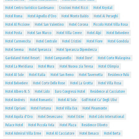
Hotel Centro turistico Gardesano
Crocioni Hotel Rizzi
Hotel Krystal
Hotel Roma
Hotel Agnello d'Oro
Hotel Monte Baldo
Hotel Ai Perseghi
Hotel Al Piccione
Hotel San Valentino
Hotel Corona
Piccolo Hotel Villa Rosa
Hotel Posta
Hotel San Marco
Hotel Villa Cerere
Hotel Alpi
Hotel Belvedere
Hotel Carmencita
Hotel Centrale
Hotel Cristini
Hotel Fiore
Hotel Gondola
Hotel Serena
Hotel Speranza
Hotel Speranza Dipendenza
Gardaland Hotel Resort
Hotel Campanello
Hotel Dore'
Hotel Corte Malaspina
Hotel La Meridiana
Hotel Mura
Hotel Nuova zia Teresa
Hotel Olimpia
Hotel Al Sole
Hotel Italia
Hotel San Remo
Hotel Tavernetta
Residence Palù
Hotel Belvedere
Hotel Corte Delle Rose
Hotel La Grotta
Hotel Villa Rosa
Hotel Albero N. 5
Hotel Lido
Euro Congressi Hotel
Residence al Cacciatore
Hotel Andreis
Hotel Romantic
Hotel Al Sole
Golf Hotel Ca' Degli Ulivi
Hotel Cipriani
Hotel Fortuna
Hotel Villa Eva
Hotel Pinamonte
Hotel Aquila d'Oro
Hotel Desenzano
Hotel Estée
Hotel Lido International
Palace Hotel
Hotel Piccola Vela
Hotel Plaza
Residence Oliveto
Hotel Admiral Villa Erme
Hotel Al Cacciatore
Hotel Benaco
Hotel Berta