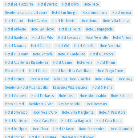
Hotel Baia Azzurra
Hotel Everest
Hotel Olivo
Hotel Pace
Residence La porta del cuore
Hotel San Giorgio
Hotel Annamaria
Hotel Aurora
Hotel Cattoi
Hotel Garden
Hotel Michelotti
Hotel Roma
Hotel Villa Franca
Hotel Bellevue
Hotel San Pietro
Hotel Ca' Mura
Hotel Campagnola
Hotel Gardenia
Hotel San Vito
Hotel Speranza
Hotel Veronello
Hotel Al Sole
Hotel Benacus
Hotel Catullo
Hotel Giò
Hotel Valbella
Hotel Venezia
Hotel Villa Katy
Hotel Vittoria
Hotel Al Cardellino
Hotel All'Ancora
Hotel Alla Riviera Dipendenza
Hotel Cisano
Hotel Felix
Hotel Milani
Piccolo Hotel
Hotel Caribe
Hotel Danieli La Castellana
Hotel Drago Center
Hotel Firenze
Hotel Merano
Nike (Dip. Hotel S. Maria)
Hotel Rabay
Hotel Rely
Residence Hotel Villa Isabella
Residence Villa Beatrice
Hotel S. Maria
Hotel Veronesi
Hotel Edelweiss
Hotel Ideal
Hotel Montebaldo
Hotel Nettuno
Piccolo Hotel
Residence S. Vito
Residence Solei
Hotel Rosmary
Hotel Smeraldo
Hotel Vela D'Oro
Hotel Villa Margherita
Hotel Al Pescatore
Hotel Battistoni
Hotel Casa Este
Hotel Casa Gagliardi
Hotel Casa Maria
Hotel Da Pippo
Hotel Elena
Hotel Le Fasse
Hotel Panoramica
Hotel Silvanella
Hotel Sorriso
Hotel Villa Josefine
Montresor Hotel Tower