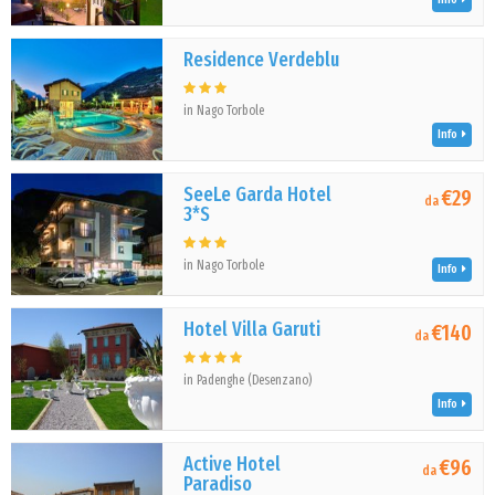
Residence Verdeblu
in Nago Torbole
Info
SeeLe Garda Hotel
€29
da
3*S
in Nago Torbole
Info
Hotel Villa Garuti
€140
da
in Padenghe (Desenzano)
Info
Active Hotel
€96
da
Paradiso