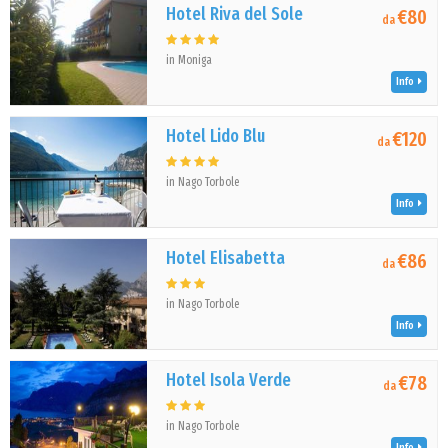
Hotel Riva del Sole
€80
da
in Moniga
Info
Hotel Lido Blu
€120
da
in Nago Torbole
Info
Hotel Elisabetta
€86
da
in Nago Torbole
Info
Hotel Isola Verde
€78
da
in Nago Torbole
Info