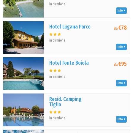
in Sirmione
Info
Hotel Lugana Parco
€78
da
in Sirmione
Info
Hotel Fonte Boiola
€95
da
in sirmione
Info
Resid. Camping
Tiglio
in Sirmione
Info