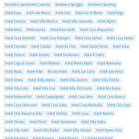
Residence apartments Loncrini
Residence Spiaggia
Residence Sporting
Hotel Rosa
Hotel San Marco
Hotel Sole
Hotel Val di Monte
Hotel Vega
Hotel Venezia
Hotel Villa Monica
Hotel Villa Smeralda
Hotel Alpino
Hotel Anna
Hotel Aurora
Hotel Baia Verde
Hotel Casa Alessandra
Hotel Casa Antonelli
Hotel Casa Rabagno
Hotel Casa Sartori
Hotel Casa Serena
Hotel Cassone
Hotel Catullo
Hotel Da Tino
Hotel Daniel Terme
Hotel Erika
Hotel Firenze
Hotel Garden
Hotel Gardesana
Hotel Il Cedro
Hotel Lago di Garda
Hotel Modena
Hotel Monte Baldo
Hotel Panorama
Hotel Paola
Hotel Peler
Piccolo Hotel
Hotel San Carlo
Hotel San Remo
Hotel Sirena
Hotel Stella Alpina
Hotel Villa Andreis
Hotel Villa Florida
Hotel Villa Lara
Hotel Villa Lisa
Hotel Villa Orizzonte
Hotel Alla Rama
Hotel Bommartini
Hotel Campagnola
Hotel Casa Anny
Hotel Casa Bianca
Hotel Casa Chincarini
Hotel Casa Gaby
Hotel Casa Marinella
Hotel Casa Popi
Hotel Club House La Vela
Hotel Holiday
Hotel Lucia
Hotel Navene
Hotel Oliveto
Hotel Priori
Hotel Vendemme
Hotel Villa Edera
Hotel Villa Ester
Hotel Villa Nadia
Hotel Villa Silvana
Hotel Donna Sivia
Hotel Belvedere
Hotel Florence
Hotel Florida
La Quiete Park Hotel