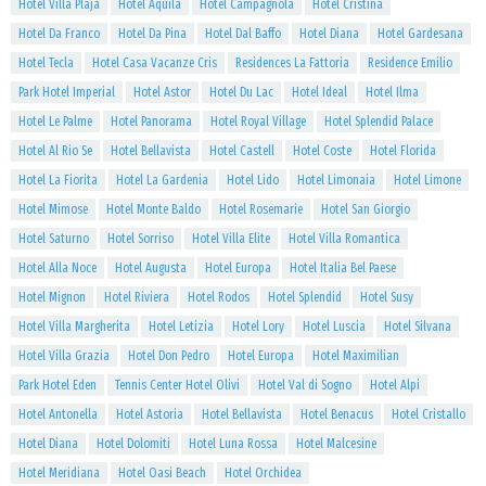
Hotel Villa Plaja
Hotel Aquila
Hotel Campagnola
Hotel Cristina
Hotel Da Franco
Hotel Da Pina
Hotel Dal Baffo
Hotel Diana
Hotel Gardesana
Hotel Tecla
Hotel Casa Vacanze Cris
Residences La Fattoria
Residence Emilio
Park Hotel Imperial
Hotel Astor
Hotel Du Lac
Hotel Ideal
Hotel Ilma
Hotel Le Palme
Hotel Panorama
Hotel Royal Village
Hotel Splendid Palace
Hotel Al Rio Se
Hotel Bellavista
Hotel Castell
Hotel Coste
Hotel Florida
Hotel La Fiorita
Hotel La Gardenia
Hotel Lido
Hotel Limonaia
Hotel Limone
Hotel Mimose
Hotel Monte Baldo
Hotel Rosemarie
Hotel San Giorgio
Hotel Saturno
Hotel Sorriso
Hotel Villa Elite
Hotel Villa Romantica
Hotel Alla Noce
Hotel Augusta
Hotel Europa
Hotel Italia Bel Paese
Hotel Mignon
Hotel Riviera
Hotel Rodos
Hotel Splendid
Hotel Susy
Hotel Villa Margherita
Hotel Letizia
Hotel Lory
Hotel Luscia
Hotel Silvana
Hotel Villa Grazia
Hotel Don Pedro
Hotel Europa
Hotel Maximilian
Park Hotel Eden
Tennis Center Hotel Olivi
Hotel Val di Sogno
Hotel Alpi
Hotel Antonella
Hotel Astoria
Hotel Bellavista
Hotel Benacus
Hotel Cristallo
Hotel Diana
Hotel Dolomiti
Hotel Luna Rossa
Hotel Malcesine
Hotel Meridiana
Hotel Oasi Beach
Hotel Orchidea