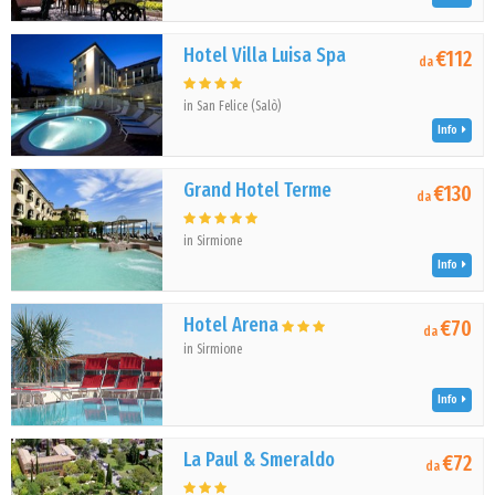
Hotel Villa Luisa Spa
€112
da
in San Felice (Salò)
Info
Grand Hotel Terme
€130
da
in Sirmione
Info
Hotel Arena
€70
da
in Sirmione
Info
La Paul & Smeraldo
€72
da