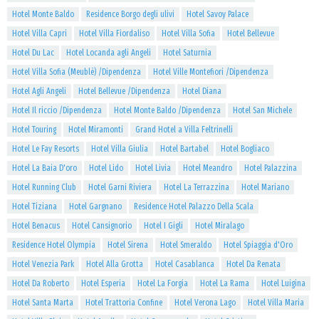
Hotel Monte Baldo
Residence Borgo degli ulivi
Hotel Savoy Palace
Hotel Villa Capri
Hotel Villa Fiordaliso
Hotel Villa Sofia
Hotel Bellevue
Hotel Du Lac
Hotel Locanda agli Angeli
Hotel Saturnia
Hotel Villa Sofia (Meublè) /Dipendenza
Hotel Ville Montefiori /Dipendenza
Hotel Agli Angeli
Hotel Bellevue /Dipendenza
Hotel Diana
Hotel Il riccio /Dipendenza
Hotel Monte Baldo /Dipendenza
Hotel San Michele
Hotel Touring
Hotel Miramonti
Grand Hotel a Villa Feltrinelli
Hotel Le Fay Resorts
Hotel Villa Giulia
Hotel Bartabel
Hotel Bogliaco
Hotel La Baia D'oro
Hotel Lido
Hotel Livia
Hotel Meandro
Hotel Palazzina
Hotel Running Club
Hotel Garni Riviera
Hotel La Terrazzina
Hotel Mariano
Hotel Tiziana
Hotel Gargnano
Residence Hotel Palazzo Della Scala
Hotel Benacus
Hotel Cansignorio
Hotel I Gigli
Hotel Miralago
Residence Hotel Olympia
Hotel Sirena
Hotel Smeraldo
Hotel Spiaggia d'Oro
Hotel Venezia Park
Hotel Alla Grotta
Hotel Casablanca
Hotel Da Renata
Hotel Da Roberto
Hotel Esperia
Hotel La Forgia
Hotel La Rama
Hotel Luigina
Hotel Santa Marta
Hotel Trattoria Confine
Hotel Verona Lago
Hotel Villa Maria