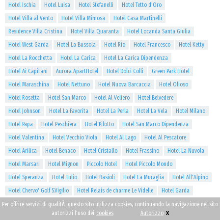
Hotel Ischia
Hotel Luisa
Hotel Stefanelli
Hotel Tetto d'Oro
Hotel Villa al Vento
Hotel Villa Mimosa
Hotel Casa Martinelli
Residence Villa Cristina
Hotel Villa Quaranta
Hotel Locanda Santa Giulia
Hotel West Garda
Hotel La Bussola
Hotel Rio
Hotel Francesco
Hotel Ketty
Hotel La Rocchetta
Hotel La Carica
Hotel La Carica Dipendenza
Hotel Ai Capitani
Aurora ApartHotel
Hotel Dolci Colli
Green Park Hotel
Hotel Maraschina
Hotel Nettuno
Hotel Nuova Barcaccia
Hotel Olioso
Hotel Rosetta
Hotel San Marco
Hotel Al Veliero
Hotel Belvedere
Hotel Johnson
Hotel La Favorita
Hotel La Perla
Hotel La Vela
Hotel Milano
Hotel Papa
Hotel Peschiera
Hotel Pilotto
Hotel San Marco Dipendenza
Hotel Valentina
Hotel Vecchio Viola
Hotel Al Lago
Hotel Al Pescatore
Hotel Arilica
Hotel Benaco
Hotel Cristallo
Hotel Frassino
Hotel La Nuvola
Hotel Marsari
Hotel Mignon
Piccolo Hotel
Hotel Piccolo Mondo
Hotel Speranza
Hotel Tulio
Hotel Basioli
Hotel La Muraglia
Hotel All'Alpino
Hotel Chervo' Golf S.Vigilio
Hotel Relais de charme Le Videlle
Hotel Garda
Garda Sporting Club Hotel
Grand Hotel Liberty
Hotel Kristal Palace
Hotel Oasi
Per offrire servizi di qualitÃ questo sito utilizza cookies, continuando la navigazione nel sito
x
autorizzi l'uso dei
cookies
Autorizzo
Hotel Royal
Hotel Savoy Palace
Villa Enrica Feel Good Hotel
Hotel Villa Nicolli