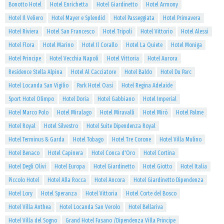
Bonotto Hotel
Hotel Enrichetta
Hotel Giardinetto
Hotel Armony
Hotel Il Veliero
Hotel Mayer e Splendid
Hotel Passeggiata
Hotel Primavera
Hotel Riviera
Hotel San Francesco
Hotel Tripoli
Hotel Vittorio
Hotel Alessi
Hotel Flora
Hotel Marino
Hotel Il Corallo
Hotel La Quiete
Hotel Moniga
Hotel Principe
Hotel Vecchia Napoli
Hotel Vittoria
Hotel Aurora
Residence Stella Alpina
Hotel Al Cacciatore
Hotel Baldo
Hotel Du Parc
Hotel Locanda San Vigilio
Park Hotel Oasi
Hotel Regina Adelaide
Sport Hotel Olimpo
Hotel Doria
Hotel Gabbiano
Hotel Imperial
Hotel Marco Polo
Hotel Miralago
Hotel Miravalli
Hotel Mirò
Hotel Palme
Hotel Royal
Hotel Silvestro
Hotel Suite Dipendenza Royal
Hotel Terminus & Garda
Hotel Tobago
Hotel Tre Corone
Hotel Villa Mulino
Hotel Benaco
Hotel Capinera
Hotel Conca d'Oro
Hotel Cortina
Hotel Degli Olivi
Hotel Europa
Hotel Giardinetto
Hotel Giotto
Hotel Italia
Piccolo Hotel
Hotel Alla Rocca
Hotel Ancora
Hotel Giardinetto Dipendenza
Hotel Lory
Hotel Speranza
Hotel Vittoria
Hotel Corte del Bosco
Hotel Villa Anthea
Hotel Locanda San Verolo
Hotel Bellariva
Hotel Villa del Sogno
Grand Hotel Fasano /Dipendenza Villa Principe