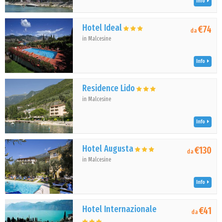
Info
Hotel Ideal
€74
da
in Malcesine
Info
Residence Lido
in Malcesine
Info
Hotel Augusta
€130
da
in Malcesine
Info
Hotel Internazionale
€41
da