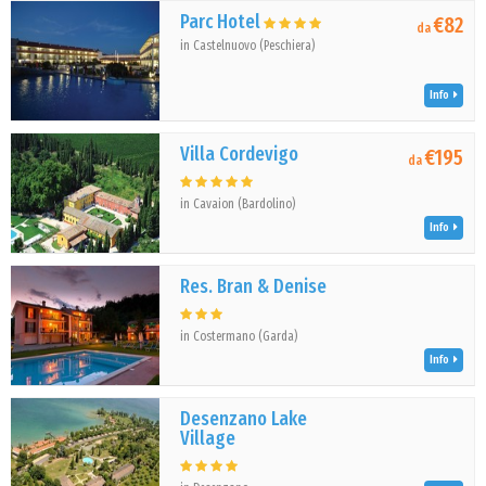
Parc Hotel
€82
da
in Castelnuovo (Peschiera)
Info
Villa Cordevigo
€195
da
in Cavaion (Bardolino)
Info
Res. Bran & Denise
in Costermano (Garda)
Info
Desenzano Lake
Village