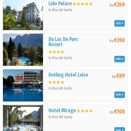
Lido Palace
€260
da
in Riva del Garda
Info
Du Lac Du Parc
€200
da
Resort
in Riva del Garda
Info
Feeling Hotel Luise
€89
da
in Riva del Garda
Info
Hotel Mirage
€100
da
in Riva del Garda
Info