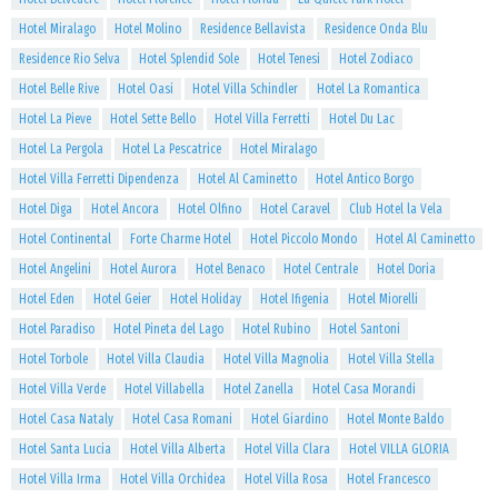
Hotel Miralago
Hotel Molino
Residence Bellavista
Residence Onda Blu
Residence Rio Selva
Hotel Splendid Sole
Hotel Tenesi
Hotel Zodiaco
Hotel Belle Rive
Hotel Oasi
Hotel Villa Schindler
Hotel La Romantica
Hotel La Pieve
Hotel Sette Bello
Hotel Villa Ferretti
Hotel Du Lac
Hotel La Pergola
Hotel La Pescatrice
Hotel Miralago
Hotel Villa Ferretti Dipendenza
Hotel Al Caminetto
Hotel Antico Borgo
Hotel Diga
Hotel Ancora
Hotel Olfino
Hotel Caravel
Club Hotel la Vela
Hotel Continental
Forte Charme Hotel
Hotel Piccolo Mondo
Hotel Al Caminetto
Hotel Angelini
Hotel Aurora
Hotel Benaco
Hotel Centrale
Hotel Doria
Hotel Eden
Hotel Geier
Hotel Holiday
Hotel Ifigenia
Hotel Miorelli
Hotel Paradiso
Hotel Pineta del Lago
Hotel Rubino
Hotel Santoni
Hotel Torbole
Hotel Villa Claudia
Hotel Villa Magnolia
Hotel Villa Stella
Hotel Villa Verde
Hotel Villabella
Hotel Zanella
Hotel Casa Morandi
Hotel Casa Nataly
Hotel Casa Romani
Hotel Giardino
Hotel Monte Baldo
Hotel Santa Lucia
Hotel Villa Alberta
Hotel Villa Clara
Hotel VILLA GLORIA
Hotel Villa Irma
Hotel Villa Orchidea
Hotel Villa Rosa
Hotel Francesco