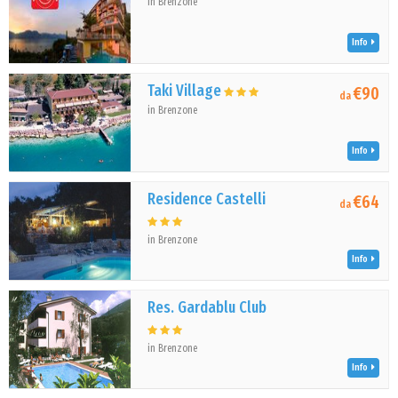
in Brenzone
Info
Taki Village
€90
da
in Brenzone
Info
Residence Castelli
€64
da
in Brenzone
Info
Res. Gardablu Club
in Brenzone
Info