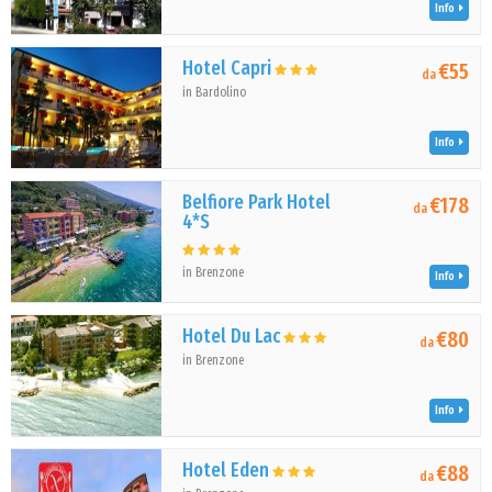
Info
Hotel Capri
€55
da
in Bardolino
Info
Belfiore Park Hotel
€178
da
4*S
in Brenzone
Info
Hotel Du Lac
€80
da
in Brenzone
Info
Hotel Eden
€88
da