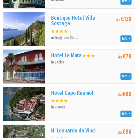
in Gardone
Info
Boutique Hotel Villa
€130
da
Sostaga
in Gargnano (Salò)
Info
Hotel Le Mura
€78
da
in Lazise
Info
Hotel Capo Reamol
€80
da
in Limone
Info
H. Leonardo da Vinci
€86
da