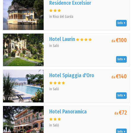
Residence Excelsior
in Riva del Garda
Info
Hotel Laurin
€100
da
in Salò
Info
Hotel Spiaggia d'Oro
€140
da
in Salò
Info
Hotel Panoramica
€72
da
in Salò
Info