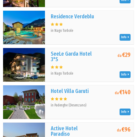
Residence Verdeblu
in Nago Torbole
Info
SeeLe Garda Hotel
€29
da
3*S
in Nago Torbole
Info
Hotel Villa Garuti
€140
da
in Padenghe (Desenzano)
Info
Active Hotel
€96
da
Paradiso