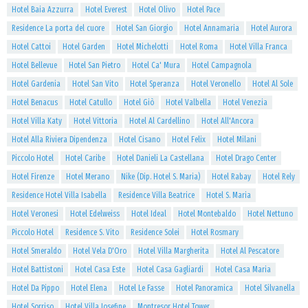
Hotel Baia Azzurra
Hotel Everest
Hotel Olivo
Hotel Pace
Residence La porta del cuore
Hotel San Giorgio
Hotel Annamaria
Hotel Aurora
Hotel Cattoi
Hotel Garden
Hotel Michelotti
Hotel Roma
Hotel Villa Franca
Hotel Bellevue
Hotel San Pietro
Hotel Ca' Mura
Hotel Campagnola
Hotel Gardenia
Hotel San Vito
Hotel Speranza
Hotel Veronello
Hotel Al Sole
Hotel Benacus
Hotel Catullo
Hotel Giò
Hotel Valbella
Hotel Venezia
Hotel Villa Katy
Hotel Vittoria
Hotel Al Cardellino
Hotel All'Ancora
Hotel Alla Riviera Dipendenza
Hotel Cisano
Hotel Felix
Hotel Milani
Piccolo Hotel
Hotel Caribe
Hotel Danieli La Castellana
Hotel Drago Center
Hotel Firenze
Hotel Merano
Nike (Dip. Hotel S. Maria)
Hotel Rabay
Hotel Rely
Residence Hotel Villa Isabella
Residence Villa Beatrice
Hotel S. Maria
Hotel Veronesi
Hotel Edelweiss
Hotel Ideal
Hotel Montebaldo
Hotel Nettuno
Piccolo Hotel
Residence S. Vito
Residence Solei
Hotel Rosmary
Hotel Smeraldo
Hotel Vela D'Oro
Hotel Villa Margherita
Hotel Al Pescatore
Hotel Battistoni
Hotel Casa Este
Hotel Casa Gagliardi
Hotel Casa Maria
Hotel Da Pippo
Hotel Elena
Hotel Le Fasse
Hotel Panoramica
Hotel Silvanella
Hotel Sorriso
Hotel Villa Josefine
Montresor Hotel Tower