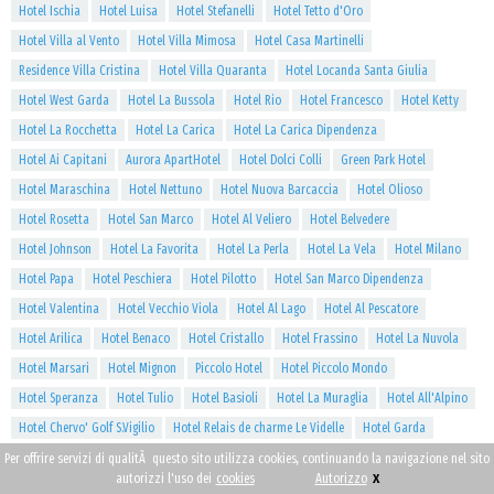
Hotel Ischia
Hotel Luisa
Hotel Stefanelli
Hotel Tetto d'Oro
Hotel Villa al Vento
Hotel Villa Mimosa
Hotel Casa Martinelli
Residence Villa Cristina
Hotel Villa Quaranta
Hotel Locanda Santa Giulia
Hotel West Garda
Hotel La Bussola
Hotel Rio
Hotel Francesco
Hotel Ketty
Hotel La Rocchetta
Hotel La Carica
Hotel La Carica Dipendenza
Hotel Ai Capitani
Aurora ApartHotel
Hotel Dolci Colli
Green Park Hotel
Hotel Maraschina
Hotel Nettuno
Hotel Nuova Barcaccia
Hotel Olioso
Hotel Rosetta
Hotel San Marco
Hotel Al Veliero
Hotel Belvedere
Hotel Johnson
Hotel La Favorita
Hotel La Perla
Hotel La Vela
Hotel Milano
Hotel Papa
Hotel Peschiera
Hotel Pilotto
Hotel San Marco Dipendenza
Hotel Valentina
Hotel Vecchio Viola
Hotel Al Lago
Hotel Al Pescatore
Hotel Arilica
Hotel Benaco
Hotel Cristallo
Hotel Frassino
Hotel La Nuvola
Hotel Marsari
Hotel Mignon
Piccolo Hotel
Hotel Piccolo Mondo
Hotel Speranza
Hotel Tulio
Hotel Basioli
Hotel La Muraglia
Hotel All'Alpino
Hotel Chervo' Golf S.Vigilio
Hotel Relais de charme Le Videlle
Hotel Garda
Garda Sporting Club Hotel
Grand Hotel Liberty
Hotel Kristal Palace
Hotel Oasi
Per offrire servizi di qualitÃ questo sito utilizza cookies, continuando la navigazione nel sito
x
autorizzi l'uso dei
cookies
Autorizzo
Hotel Royal
Hotel Savoy Palace
Villa Enrica Feel Good Hotel
Hotel Villa Nicolli