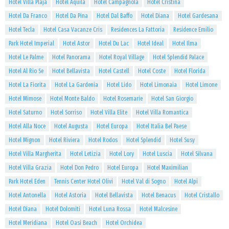
Hotel Villa Plaja
Hotel Aquila
Hotel Campagnola
Hotel Cristina
Hotel Da Franco
Hotel Da Pina
Hotel Dal Baffo
Hotel Diana
Hotel Gardesana
Hotel Tecla
Hotel Casa Vacanze Cris
Residences La Fattoria
Residence Emilio
Park Hotel Imperial
Hotel Astor
Hotel Du Lac
Hotel Ideal
Hotel Ilma
Hotel Le Palme
Hotel Panorama
Hotel Royal Village
Hotel Splendid Palace
Hotel Al Rio Se
Hotel Bellavista
Hotel Castell
Hotel Coste
Hotel Florida
Hotel La Fiorita
Hotel La Gardenia
Hotel Lido
Hotel Limonaia
Hotel Limone
Hotel Mimose
Hotel Monte Baldo
Hotel Rosemarie
Hotel San Giorgio
Hotel Saturno
Hotel Sorriso
Hotel Villa Elite
Hotel Villa Romantica
Hotel Alla Noce
Hotel Augusta
Hotel Europa
Hotel Italia Bel Paese
Hotel Mignon
Hotel Riviera
Hotel Rodos
Hotel Splendid
Hotel Susy
Hotel Villa Margherita
Hotel Letizia
Hotel Lory
Hotel Luscia
Hotel Silvana
Hotel Villa Grazia
Hotel Don Pedro
Hotel Europa
Hotel Maximilian
Park Hotel Eden
Tennis Center Hotel Olivi
Hotel Val di Sogno
Hotel Alpi
Hotel Antonella
Hotel Astoria
Hotel Bellavista
Hotel Benacus
Hotel Cristallo
Hotel Diana
Hotel Dolomiti
Hotel Luna Rossa
Hotel Malcesine
Hotel Meridiana
Hotel Oasi Beach
Hotel Orchidea