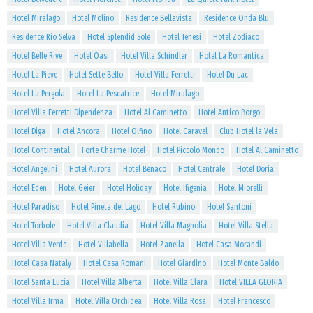
Hotel Miralago
Hotel Molino
Residence Bellavista
Residence Onda Blu
Residence Rio Selva
Hotel Splendid Sole
Hotel Tenesi
Hotel Zodiaco
Hotel Belle Rive
Hotel Oasi
Hotel Villa Schindler
Hotel La Romantica
Hotel La Pieve
Hotel Sette Bello
Hotel Villa Ferretti
Hotel Du Lac
Hotel La Pergola
Hotel La Pescatrice
Hotel Miralago
Hotel Villa Ferretti Dipendenza
Hotel Al Caminetto
Hotel Antico Borgo
Hotel Diga
Hotel Ancora
Hotel Olfino
Hotel Caravel
Club Hotel la Vela
Hotel Continental
Forte Charme Hotel
Hotel Piccolo Mondo
Hotel Al Caminetto
Hotel Angelini
Hotel Aurora
Hotel Benaco
Hotel Centrale
Hotel Doria
Hotel Eden
Hotel Geier
Hotel Holiday
Hotel Ifigenia
Hotel Miorelli
Hotel Paradiso
Hotel Pineta del Lago
Hotel Rubino
Hotel Santoni
Hotel Torbole
Hotel Villa Claudia
Hotel Villa Magnolia
Hotel Villa Stella
Hotel Villa Verde
Hotel Villabella
Hotel Zanella
Hotel Casa Morandi
Hotel Casa Nataly
Hotel Casa Romani
Hotel Giardino
Hotel Monte Baldo
Hotel Santa Lucia
Hotel Villa Alberta
Hotel Villa Clara
Hotel VILLA GLORIA
Hotel Villa Irma
Hotel Villa Orchidea
Hotel Villa Rosa
Hotel Francesco