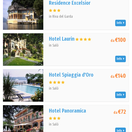
Residence Excelsior
in Riva del Garda
Info
Hotel Laurin
€100
da
in Salò
Info
Hotel Spiaggia d'Oro
€140
da
in Salò
Info
Hotel Panoramica
€72
da
in Salò
Info