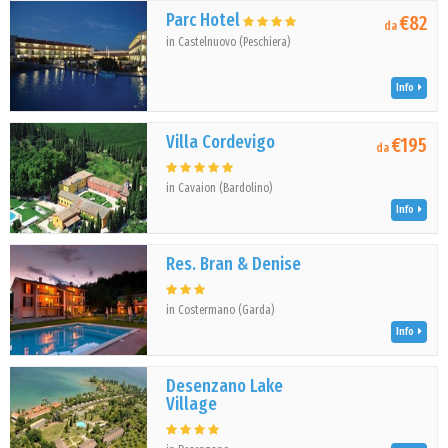
Parc Hotel
€82
da
in Castelnuovo (Peschiera)
Info
Villa Cordevigo
€195
da
in Cavaion (Bardolino)
Info
Res. Bran & Denise
in Costermano (Garda)
Info
Desenzano Lake
Village