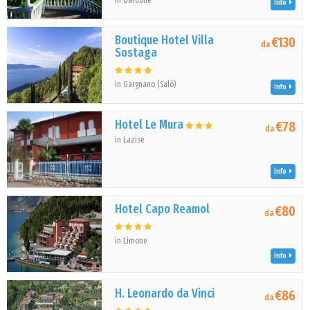
in Gardone
Info
Boutique Hotel Villa
€130
da
Sostaga
in Gargnano (Salò)
Info
Hotel Le Mura
€78
da
in Lazise
Info
Hotel Capo Reamol
€80
da
in Limone
Info
H. Leonardo da Vinci
€86
da