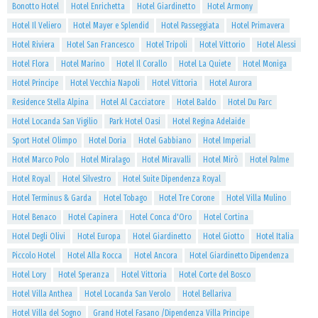
Bonotto Hotel
Hotel Enrichetta
Hotel Giardinetto
Hotel Armony
Hotel Il Veliero
Hotel Mayer e Splendid
Hotel Passeggiata
Hotel Primavera
Hotel Riviera
Hotel San Francesco
Hotel Tripoli
Hotel Vittorio
Hotel Alessi
Hotel Flora
Hotel Marino
Hotel Il Corallo
Hotel La Quiete
Hotel Moniga
Hotel Principe
Hotel Vecchia Napoli
Hotel Vittoria
Hotel Aurora
Residence Stella Alpina
Hotel Al Cacciatore
Hotel Baldo
Hotel Du Parc
Hotel Locanda San Vigilio
Park Hotel Oasi
Hotel Regina Adelaide
Sport Hotel Olimpo
Hotel Doria
Hotel Gabbiano
Hotel Imperial
Hotel Marco Polo
Hotel Miralago
Hotel Miravalli
Hotel Mirò
Hotel Palme
Hotel Royal
Hotel Silvestro
Hotel Suite Dipendenza Royal
Hotel Terminus & Garda
Hotel Tobago
Hotel Tre Corone
Hotel Villa Mulino
Hotel Benaco
Hotel Capinera
Hotel Conca d'Oro
Hotel Cortina
Hotel Degli Olivi
Hotel Europa
Hotel Giardinetto
Hotel Giotto
Hotel Italia
Piccolo Hotel
Hotel Alla Rocca
Hotel Ancora
Hotel Giardinetto Dipendenza
Hotel Lory
Hotel Speranza
Hotel Vittoria
Hotel Corte del Bosco
Hotel Villa Anthea
Hotel Locanda San Verolo
Hotel Bellariva
Hotel Villa del Sogno
Grand Hotel Fasano /Dipendenza Villa Principe