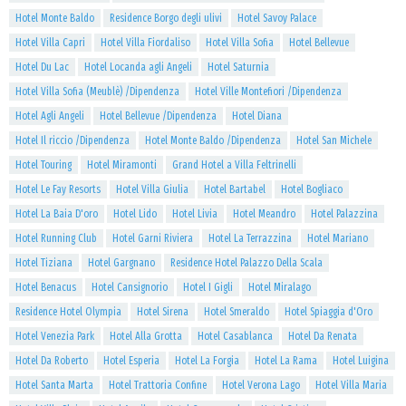
Hotel Monte Baldo
Residence Borgo degli ulivi
Hotel Savoy Palace
Hotel Villa Capri
Hotel Villa Fiordaliso
Hotel Villa Sofia
Hotel Bellevue
Hotel Du Lac
Hotel Locanda agli Angeli
Hotel Saturnia
Hotel Villa Sofia (Meublè) /Dipendenza
Hotel Ville Montefiori /Dipendenza
Hotel Agli Angeli
Hotel Bellevue /Dipendenza
Hotel Diana
Hotel Il riccio /Dipendenza
Hotel Monte Baldo /Dipendenza
Hotel San Michele
Hotel Touring
Hotel Miramonti
Grand Hotel a Villa Feltrinelli
Hotel Le Fay Resorts
Hotel Villa Giulia
Hotel Bartabel
Hotel Bogliaco
Hotel La Baia D'oro
Hotel Lido
Hotel Livia
Hotel Meandro
Hotel Palazzina
Hotel Running Club
Hotel Garni Riviera
Hotel La Terrazzina
Hotel Mariano
Hotel Tiziana
Hotel Gargnano
Residence Hotel Palazzo Della Scala
Hotel Benacus
Hotel Cansignorio
Hotel I Gigli
Hotel Miralago
Residence Hotel Olympia
Hotel Sirena
Hotel Smeraldo
Hotel Spiaggia d'Oro
Hotel Venezia Park
Hotel Alla Grotta
Hotel Casablanca
Hotel Da Renata
Hotel Da Roberto
Hotel Esperia
Hotel La Forgia
Hotel La Rama
Hotel Luigina
Hotel Santa Marta
Hotel Trattoria Confine
Hotel Verona Lago
Hotel Villa Maria