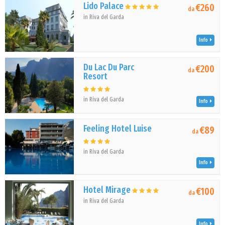
Lido Palace
€260
da
in Riva del Garda
Info
Du Lac Du Parc
€200
da
Resort
in Riva del Garda
Info
Feeling Hotel Luise
€89
da
in Riva del Garda
Info
Hotel Mirage
€100
da
in Riva del Garda
Info