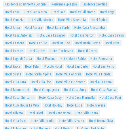
Residence apartments Loncrini
Residence Spiaggia
Residence Sporting
Hotel Rosa
Hotel San Marco
Hotel Sole
Hotel Val di Monte
Hotel Vega
Hotel Venezia
Hotel Villa Monica
Hotel Villa Smeralda
Hotel Alpino
Hotel Anna
Hotel Aurora
Hotel Baia Verde
Hotel Casa Alessandra
Hotel Casa Antonelli
Hotel Casa Rabagno
Hotel Casa Sartori
Hotel Casa Serena
Hotel Cassone
Hotel Catullo
Hotel Da Tino
Hotel Daniel Terme
Hotel Erika
Hotel Firenze
Hotel Garden
Hotel Gardesana
Hotel Il Cedro
Hotel Lago di Garda
Hotel Modena
Hotel Monte Baldo
Hotel Panorama
Hotel Paola
Hotel Peler
Piccolo Hotel
Hotel San Carlo
Hotel San Remo
Hotel Sirena
Hotel Stella Alpina
Hotel Villa Andreis
Hotel Villa Florida
Hotel Villa Lara
Hotel Villa Lisa
Hotel Villa Orizzonte
Hotel Alla Rama
Hotel Bommartini
Hotel Campagnola
Hotel Casa Anny
Hotel Casa Bianca
Hotel Casa Chincarini
Hotel Casa Gaby
Hotel Casa Marinella
Hotel Casa Popi
Hotel Club House La Vela
Hotel Holiday
Hotel Lucia
Hotel Navene
Hotel Oliveto
Hotel Priori
Hotel Vendemme
Hotel Villa Edera
Hotel Villa Ester
Hotel Villa Nadia
Hotel Villa Silvana
Hotel Donna Sivia
Hotel Belvedere
Hotel Florence
Hotel Florida
La Quiete Park Hotel