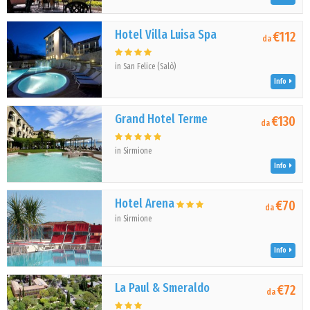
Hotel Villa Luisa Spa
€112
da
in San Felice (Salò)
Info
Grand Hotel Terme
€130
da
in Sirmione
Info
Hotel Arena
€70
da
in Sirmione
Info
La Paul & Smeraldo
€72
da