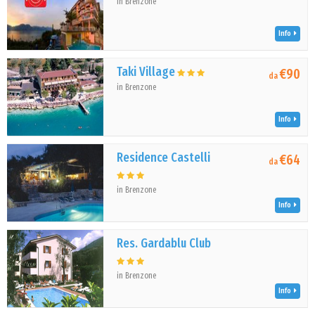
in Brenzone
Info
Taki Village
€90
da
in Brenzone
Info
Residence Castelli
€64
da
in Brenzone
Info
Res. Gardablu Club
in Brenzone
Info