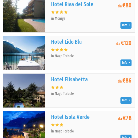
Hotel Riva del Sole
€80
da
in Moniga
Info
Hotel Lido Blu
€120
da
in Nago Torbole
Info
Hotel Elisabetta
€86
da
in Nago Torbole
Info
Hotel Isola Verde
€78
da
in Nago Torbole
Info