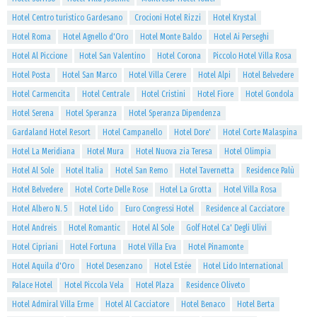
Hotel Centro turistico Gardesano
Crocioni Hotel Rizzi
Hotel Krystal
Hotel Roma
Hotel Agnello d'Oro
Hotel Monte Baldo
Hotel Ai Perseghi
Hotel Al Piccione
Hotel San Valentino
Hotel Corona
Piccolo Hotel Villa Rosa
Hotel Posta
Hotel San Marco
Hotel Villa Cerere
Hotel Alpi
Hotel Belvedere
Hotel Carmencita
Hotel Centrale
Hotel Cristini
Hotel Fiore
Hotel Gondola
Hotel Serena
Hotel Speranza
Hotel Speranza Dipendenza
Gardaland Hotel Resort
Hotel Campanello
Hotel Dore'
Hotel Corte Malaspina
Hotel La Meridiana
Hotel Mura
Hotel Nuova zia Teresa
Hotel Olimpia
Hotel Al Sole
Hotel Italia
Hotel San Remo
Hotel Tavernetta
Residence Palù
Hotel Belvedere
Hotel Corte Delle Rose
Hotel La Grotta
Hotel Villa Rosa
Hotel Albero N. 5
Hotel Lido
Euro Congressi Hotel
Residence al Cacciatore
Hotel Andreis
Hotel Romantic
Hotel Al Sole
Golf Hotel Ca' Degli Ulivi
Hotel Cipriani
Hotel Fortuna
Hotel Villa Eva
Hotel Pinamonte
Hotel Aquila d'Oro
Hotel Desenzano
Hotel Estée
Hotel Lido International
Palace Hotel
Hotel Piccola Vela
Hotel Plaza
Residence Oliveto
Hotel Admiral Villa Erme
Hotel Al Cacciatore
Hotel Benaco
Hotel Berta