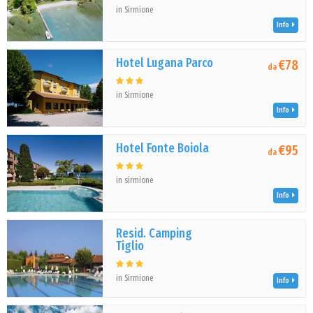
in Sirmione
Info
Hotel Lugana Parco
€78
da
in Sirmione
Info
Hotel Fonte Boiola
€95
da
in sirmione
Info
Resid. Camping
Tiglio
in Sirmione
Info