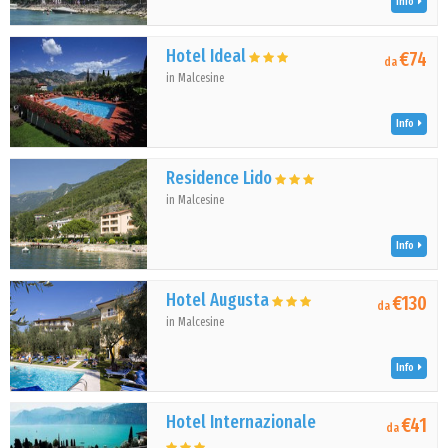
Info
Hotel Ideal
€74
da
in Malcesine
Info
Residence Lido
in Malcesine
Info
Hotel Augusta
€130
da
in Malcesine
Info
Hotel Internazionale
€41
da