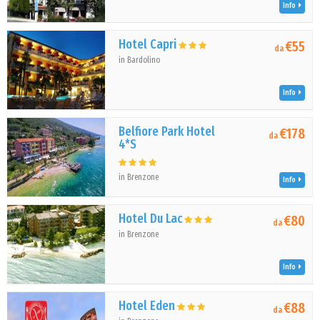
Info
Hotel Capri
€55
da
in Bardolino
Info
Belfiore Park Hotel
€178
da
4*S
in Brenzone
Info
Hotel Du Lac
€80
da
in Brenzone
Info
Hotel Eden
€88
da