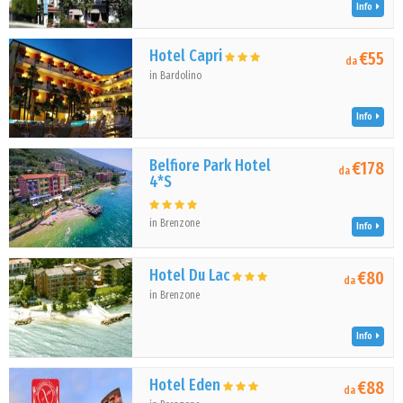
Info
Hotel Capri
€55
da
in Bardolino
Info
Belfiore Park Hotel
€178
da
4*S
in Brenzone
Info
Hotel Du Lac
€80
da
in Brenzone
Info
Hotel Eden
€88
da