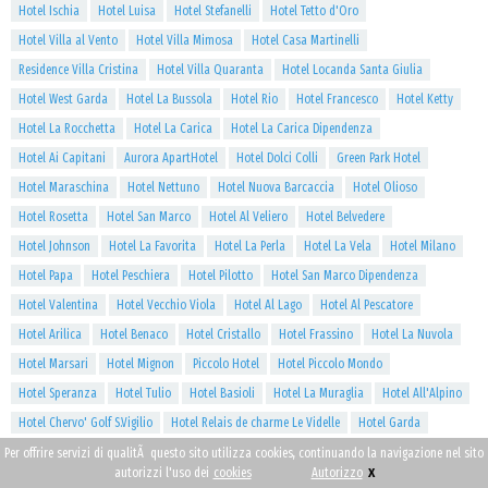
Hotel Ischia
Hotel Luisa
Hotel Stefanelli
Hotel Tetto d'Oro
Hotel Villa al Vento
Hotel Villa Mimosa
Hotel Casa Martinelli
Residence Villa Cristina
Hotel Villa Quaranta
Hotel Locanda Santa Giulia
Hotel West Garda
Hotel La Bussola
Hotel Rio
Hotel Francesco
Hotel Ketty
Hotel La Rocchetta
Hotel La Carica
Hotel La Carica Dipendenza
Hotel Ai Capitani
Aurora ApartHotel
Hotel Dolci Colli
Green Park Hotel
Hotel Maraschina
Hotel Nettuno
Hotel Nuova Barcaccia
Hotel Olioso
Hotel Rosetta
Hotel San Marco
Hotel Al Veliero
Hotel Belvedere
Hotel Johnson
Hotel La Favorita
Hotel La Perla
Hotel La Vela
Hotel Milano
Hotel Papa
Hotel Peschiera
Hotel Pilotto
Hotel San Marco Dipendenza
Hotel Valentina
Hotel Vecchio Viola
Hotel Al Lago
Hotel Al Pescatore
Hotel Arilica
Hotel Benaco
Hotel Cristallo
Hotel Frassino
Hotel La Nuvola
Hotel Marsari
Hotel Mignon
Piccolo Hotel
Hotel Piccolo Mondo
Hotel Speranza
Hotel Tulio
Hotel Basioli
Hotel La Muraglia
Hotel All'Alpino
Hotel Chervo' Golf S.Vigilio
Hotel Relais de charme Le Videlle
Hotel Garda
Garda Sporting Club Hotel
Grand Hotel Liberty
Hotel Kristal Palace
Hotel Oasi
Per offrire servizi di qualitÃ questo sito utilizza cookies, continuando la navigazione nel sito
x
autorizzi l'uso dei
cookies
Autorizzo
Hotel Royal
Hotel Savoy Palace
Villa Enrica Feel Good Hotel
Hotel Villa Nicolli