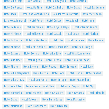
Hotel Villa Plaja
Hotel Aquila
Hotel Campagnola
Hotel Cristina
Hotel Da Franco
Hotel Da Pina
Hotel Dal Baffo
Hotel Diana
Hotel Gardesana
Hotel Tecla
Hotel Casa Vacanze Cris
Residences La Fattoria
Residence Emilio
Park Hotel Imperial
Hotel Astor
Hotel Du Lac
Hotel Ideal
Hotel Ilma
Hotel Le Palme
Hotel Panorama
Hotel Royal Village
Hotel Splendid Palace
Hotel Al Rio Se
Hotel Bellavista
Hotel Castell
Hotel Coste
Hotel Florida
Hotel La Fiorita
Hotel La Gardenia
Hotel Lido
Hotel Limonaia
Hotel Limone
Hotel Mimose
Hotel Monte Baldo
Hotel Rosemarie
Hotel San Giorgio
Hotel Saturno
Hotel Sorriso
Hotel Villa Elite
Hotel Villa Romantica
Hotel Alla Noce
Hotel Augusta
Hotel Europa
Hotel Italia Bel Paese
Hotel Mignon
Hotel Riviera
Hotel Rodos
Hotel Splendid
Hotel Susy
Hotel Villa Margherita
Hotel Letizia
Hotel Lory
Hotel Luscia
Hotel Silvana
Hotel Villa Grazia
Hotel Don Pedro
Hotel Europa
Hotel Maximilian
Park Hotel Eden
Tennis Center Hotel Olivi
Hotel Val di Sogno
Hotel Alpi
Hotel Antonella
Hotel Astoria
Hotel Bellavista
Hotel Benacus
Hotel Cristallo
Hotel Diana
Hotel Dolomiti
Hotel Luna Rossa
Hotel Malcesine
Hotel Meridiana
Hotel Oasi Beach
Hotel Orchidea