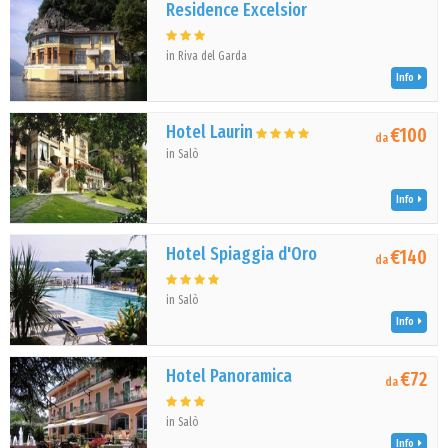
Residence Excelsior
in Riva del Garda
Info
Hotel Laurin
€100
da
in Salò
Info
Hotel Spiaggia d'Oro
€140
da
in Salò
Info
Hotel Panoramica
€72
da
in Salò
Info