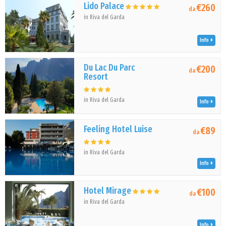
Lido Palace
€260
da
in Riva del Garda
Info
Du Lac Du Parc
€200
da
Resort
in Riva del Garda
Info
Feeling Hotel Luise
€89
da
in Riva del Garda
Info
Hotel Mirage
€100
da
in Riva del Garda
Info