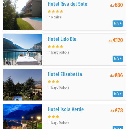
Hotel Riva del Sole
€80
da
in Moniga
Info
Hotel Lido Blu
€120
da
in Nago Torbole
Info
Hotel Elisabetta
€86
da
in Nago Torbole
Info
Hotel Isola Verde
€78
da
in Nago Torbole
Info