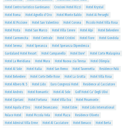
Hotel Centro turistico Gardesano
Crocioni Hotel Rizzi
Hotel Krystal
Hotel Roma
Hotel Agnello d'Oro
Hotel Monte Baldo
Hotel Ai Perseghi
Hotel Al Piccione
Hotel San Valentino
Hotel Corona
Piccolo Hotel Villa Rosa
Hotel Posta
Hotel San Marco
Hotel Villa Cerere
Hotel Alpi
Hotel Belvedere
Hotel Carmencita
Hotel Centrale
Hotel Cristini
Hotel Fiore
Hotel Gondola
Hotel Serena
Hotel Speranza
Hotel Speranza Dipendenza
Gardaland Hotel Resort
Hotel Campanello
Hotel Dore'
Hotel Corte Malaspina
Hotel La Meridiana
Hotel Mura
Hotel Nuova zia Teresa
Hotel Olimpia
Hotel Al Sole
Hotel Italia
Hotel San Remo
Hotel Tavernetta
Residence Palù
Hotel Belvedere
Hotel Corte Delle Rose
Hotel La Grotta
Hotel Villa Rosa
Hotel Albero N. 5
Hotel Lido
Euro Congressi Hotel
Residence al Cacciatore
Hotel Andreis
Hotel Romantic
Hotel Al Sole
Golf Hotel Ca' Degli Ulivi
Hotel Cipriani
Hotel Fortuna
Hotel Villa Eva
Hotel Pinamonte
Hotel Aquila d'Oro
Hotel Desenzano
Hotel Estée
Hotel Lido International
Palace Hotel
Hotel Piccola Vela
Hotel Plaza
Residence Oliveto
Hotel Admiral Villa Erme
Hotel Al Cacciatore
Hotel Benaco
Hotel Berta