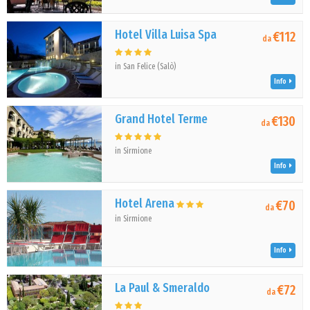
Hotel Villa Luisa Spa
€112
da
in San Felice (Salò)
Info
Grand Hotel Terme
€130
da
in Sirmione
Info
Hotel Arena
€70
da
in Sirmione
Info
La Paul & Smeraldo
€72
da