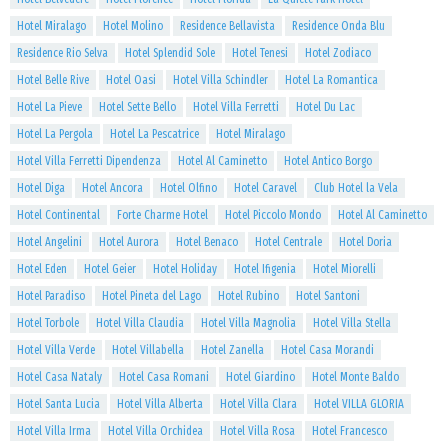
Hotel Miralago
Hotel Molino
Residence Bellavista
Residence Onda Blu
Residence Rio Selva
Hotel Splendid Sole
Hotel Tenesi
Hotel Zodiaco
Hotel Belle Rive
Hotel Oasi
Hotel Villa Schindler
Hotel La Romantica
Hotel La Pieve
Hotel Sette Bello
Hotel Villa Ferretti
Hotel Du Lac
Hotel La Pergola
Hotel La Pescatrice
Hotel Miralago
Hotel Villa Ferretti Dipendenza
Hotel Al Caminetto
Hotel Antico Borgo
Hotel Diga
Hotel Ancora
Hotel Olfino
Hotel Caravel
Club Hotel la Vela
Hotel Continental
Forte Charme Hotel
Hotel Piccolo Mondo
Hotel Al Caminetto
Hotel Angelini
Hotel Aurora
Hotel Benaco
Hotel Centrale
Hotel Doria
Hotel Eden
Hotel Geier
Hotel Holiday
Hotel Ifigenia
Hotel Miorelli
Hotel Paradiso
Hotel Pineta del Lago
Hotel Rubino
Hotel Santoni
Hotel Torbole
Hotel Villa Claudia
Hotel Villa Magnolia
Hotel Villa Stella
Hotel Villa Verde
Hotel Villabella
Hotel Zanella
Hotel Casa Morandi
Hotel Casa Nataly
Hotel Casa Romani
Hotel Giardino
Hotel Monte Baldo
Hotel Santa Lucia
Hotel Villa Alberta
Hotel Villa Clara
Hotel VILLA GLORIA
Hotel Villa Irma
Hotel Villa Orchidea
Hotel Villa Rosa
Hotel Francesco