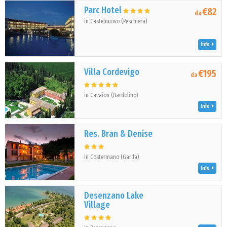
Parc Hotel
€82
da
in Castelnuovo (Peschiera)
Info
Villa Cordevigo
€195
da
in Cavaion (Bardolino)
Info
Res. Bran & Denise
in Costermano (Garda)
Info
Desenzano Lake
Village