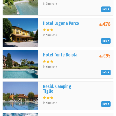
in Sirmione
Info
Hotel Lugana Parco
€78
da
in Sirmione
Info
Hotel Fonte Boiola
€95
da
in sirmione
Info
Resid. Camping
Tiglio
in Sirmione
Info