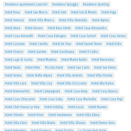
Residence apartments Loncrini
Residence Spiaggia
Residence Sporting
Hotel Rosa
Hotel San Marco
Hotel Sole
Hotel Val di Monte
Hotel Vega
Hotel Venezia
Hotel Villa Monica
Hotel Villa Smeralda
Hotel Alpino
Hotel Anna
Hotel Aurora
Hotel Baia Verde
Hotel Casa Alessandra
Hotel Casa Antonelli
Hotel Casa Rabagno
Hotel Casa Sartori
Hotel Casa Serena
Hotel Cassone
Hotel Catullo
Hotel Da Tino
Hotel Daniel Terme
Hotel Erika
Hotel Firenze
Hotel Garden
Hotel Gardesana
Hotel Il Cedro
Hotel Lago di Garda
Hotel Modena
Hotel Monte Baldo
Hotel Panorama
Hotel Paola
Hotel Peler
Piccolo Hotel
Hotel San Carlo
Hotel San Remo
Hotel Sirena
Hotel Stella Alpina
Hotel Villa Andreis
Hotel Villa Florida
Hotel Villa Lara
Hotel Villa Lisa
Hotel Villa Orizzonte
Hotel Alla Rama
Hotel Bommartini
Hotel Campagnola
Hotel Casa Anny
Hotel Casa Bianca
Hotel Casa Chincarini
Hotel Casa Gaby
Hotel Casa Marinella
Hotel Casa Popi
Hotel Club House La Vela
Hotel Holiday
Hotel Lucia
Hotel Navene
Hotel Oliveto
Hotel Priori
Hotel Vendemme
Hotel Villa Edera
Hotel Villa Ester
Hotel Villa Nadia
Hotel Villa Silvana
Hotel Donna Sivia
Hotel Belvedere
Hotel Florence
Hotel Florida
La Quiete Park Hotel