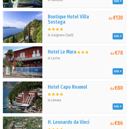
in Gardone
Info
Boutique Hotel Villa
€130
da
Sostaga
in Gargnano (Salò)
Info
Hotel Le Mura
€78
da
in Lazise
Info
Hotel Capo Reamol
€80
da
in Limone
Info
H. Leonardo da Vinci
€86
da