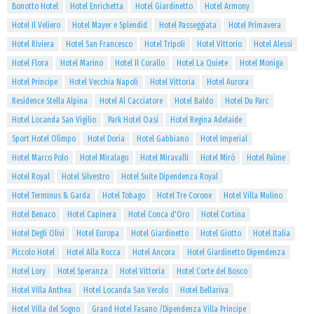
Bonotto Hotel
Hotel Enrichetta
Hotel Giardinetto
Hotel Armony
Hotel Il Veliero
Hotel Mayer e Splendid
Hotel Passeggiata
Hotel Primavera
Hotel Riviera
Hotel San Francesco
Hotel Tripoli
Hotel Vittorio
Hotel Alessi
Hotel Flora
Hotel Marino
Hotel Il Corallo
Hotel La Quiete
Hotel Moniga
Hotel Principe
Hotel Vecchia Napoli
Hotel Vittoria
Hotel Aurora
Residence Stella Alpina
Hotel Al Cacciatore
Hotel Baldo
Hotel Du Parc
Hotel Locanda San Vigilio
Park Hotel Oasi
Hotel Regina Adelaide
Sport Hotel Olimpo
Hotel Doria
Hotel Gabbiano
Hotel Imperial
Hotel Marco Polo
Hotel Miralago
Hotel Miravalli
Hotel Mirò
Hotel Palme
Hotel Royal
Hotel Silvestro
Hotel Suite Dipendenza Royal
Hotel Terminus & Garda
Hotel Tobago
Hotel Tre Corone
Hotel Villa Mulino
Hotel Benaco
Hotel Capinera
Hotel Conca d'Oro
Hotel Cortina
Hotel Degli Olivi
Hotel Europa
Hotel Giardinetto
Hotel Giotto
Hotel Italia
Piccolo Hotel
Hotel Alla Rocca
Hotel Ancora
Hotel Giardinetto Dipendenza
Hotel Lory
Hotel Speranza
Hotel Vittoria
Hotel Corte del Bosco
Hotel Villa Anthea
Hotel Locanda San Verolo
Hotel Bellariva
Hotel Villa del Sogno
Grand Hotel Fasano /Dipendenza Villa Principe