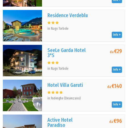
Residence Verdeblu
in Nago Torbole
Info
SeeLe Garda Hotel
€29
da
3*S
in Nago Torbole
Info
Hotel Villa Garuti
€140
da
in Padenghe (Desenzano)
Info
Active Hotel
€96
da
Paradiso