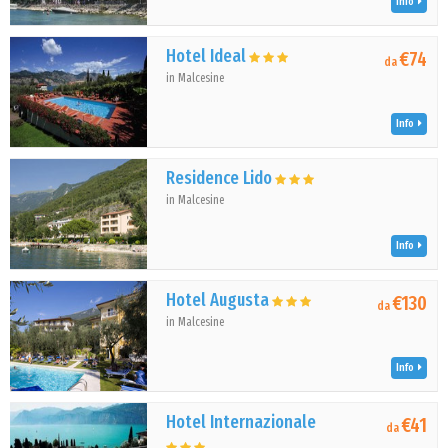
Info
Hotel Ideal
€74
da
in Malcesine
Info
Residence Lido
in Malcesine
Info
Hotel Augusta
€130
da
in Malcesine
Info
Hotel Internazionale
€41
da