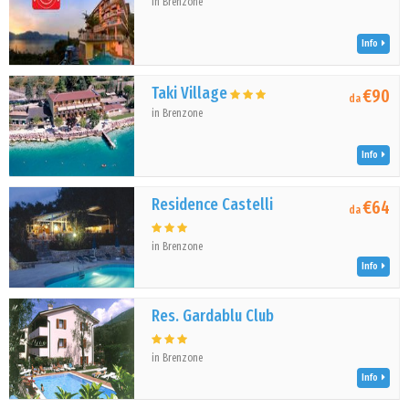
in Brenzone
Info
Taki Village
€90
da
in Brenzone
Info
Residence Castelli
€64
da
in Brenzone
Info
Res. Gardablu Club
in Brenzone
Info