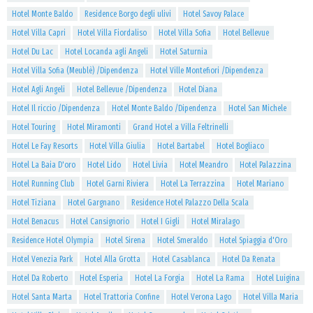
Hotel Monte Baldo
Residence Borgo degli ulivi
Hotel Savoy Palace
Hotel Villa Capri
Hotel Villa Fiordaliso
Hotel Villa Sofia
Hotel Bellevue
Hotel Du Lac
Hotel Locanda agli Angeli
Hotel Saturnia
Hotel Villa Sofia (Meublè) /Dipendenza
Hotel Ville Montefiori /Dipendenza
Hotel Agli Angeli
Hotel Bellevue /Dipendenza
Hotel Diana
Hotel Il riccio /Dipendenza
Hotel Monte Baldo /Dipendenza
Hotel San Michele
Hotel Touring
Hotel Miramonti
Grand Hotel a Villa Feltrinelli
Hotel Le Fay Resorts
Hotel Villa Giulia
Hotel Bartabel
Hotel Bogliaco
Hotel La Baia D'oro
Hotel Lido
Hotel Livia
Hotel Meandro
Hotel Palazzina
Hotel Running Club
Hotel Garni Riviera
Hotel La Terrazzina
Hotel Mariano
Hotel Tiziana
Hotel Gargnano
Residence Hotel Palazzo Della Scala
Hotel Benacus
Hotel Cansignorio
Hotel I Gigli
Hotel Miralago
Residence Hotel Olympia
Hotel Sirena
Hotel Smeraldo
Hotel Spiaggia d'Oro
Hotel Venezia Park
Hotel Alla Grotta
Hotel Casablanca
Hotel Da Renata
Hotel Da Roberto
Hotel Esperia
Hotel La Forgia
Hotel La Rama
Hotel Luigina
Hotel Santa Marta
Hotel Trattoria Confine
Hotel Verona Lago
Hotel Villa Maria