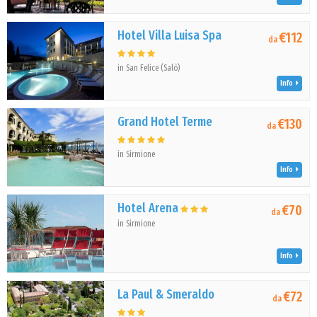
Hotel Villa Luisa Spa
€112
da
in San Felice (Salò)
Info
Grand Hotel Terme
€130
da
in Sirmione
Info
Hotel Arena
€70
da
in Sirmione
Info
La Paul & Smeraldo
€72
da