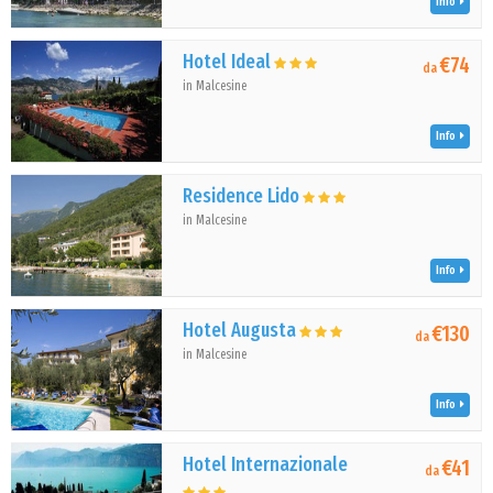
Info
Hotel Ideal
€74
da
in Malcesine
Info
Residence Lido
in Malcesine
Info
Hotel Augusta
€130
da
in Malcesine
Info
Hotel Internazionale
€41
da