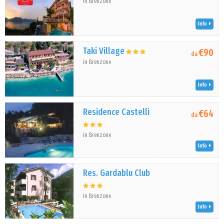
in Brenzone
Info
Taki Village
€90
da
in Brenzone
Info
Residence Castelli
€64
da
in Brenzone
Info
Res. Gardablu Club
in Brenzone
Info