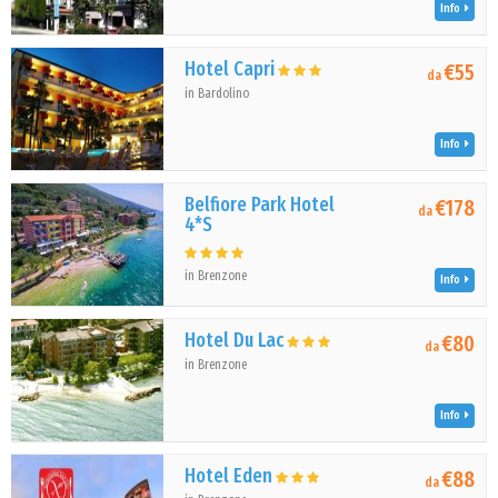
Info
Hotel Capri
€55
da
in Bardolino
Info
Belfiore Park Hotel
€178
da
4*S
in Brenzone
Info
Hotel Du Lac
€80
da
in Brenzone
Info
Hotel Eden
€88
da