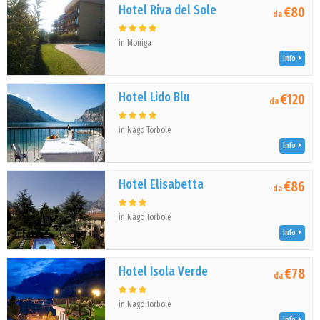
Hotel Riva del Sole
€80
da
in Moniga
Info
Hotel Lido Blu
€120
da
in Nago Torbole
Info
Hotel Elisabetta
€86
da
in Nago Torbole
Info
Hotel Isola Verde
€78
da
in Nago Torbole
Info