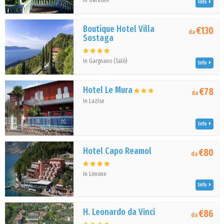
in Gardone
Info
Boutique Hotel Villa
€130
da
Sostaga
in Gargnano (Salò)
Info
Hotel Le Mura
€78
da
in Lazise
Info
Hotel Capo Reamol
€80
da
in Limone
Info
H. Leonardo da Vinci
€86
da