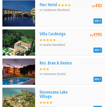
Parc Hotel
€82
da
in Castelnuovo (Peschiera)
Info
Villa Cordevigo
€195
da
in Cavaion (Bardolino)
Info
Res. Bran & Denise
in Costermano (Garda)
Info
Desenzano Lake
Village