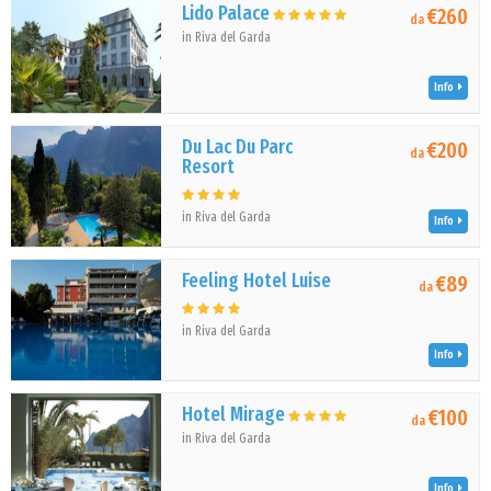
Lido Palace
€260
da
in Riva del Garda
Info
Du Lac Du Parc
€200
da
Resort
in Riva del Garda
Info
Feeling Hotel Luise
€89
da
in Riva del Garda
Info
Hotel Mirage
€100
da
in Riva del Garda
Info