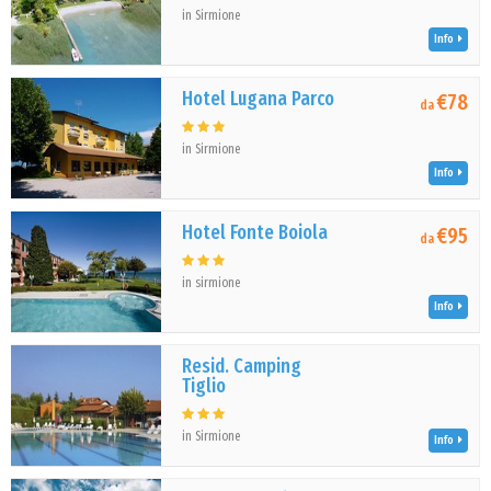
in Sirmione
Info
Hotel Lugana Parco
€78
da
in Sirmione
Info
Hotel Fonte Boiola
€95
da
in sirmione
Info
Resid. Camping
Tiglio
in Sirmione
Info