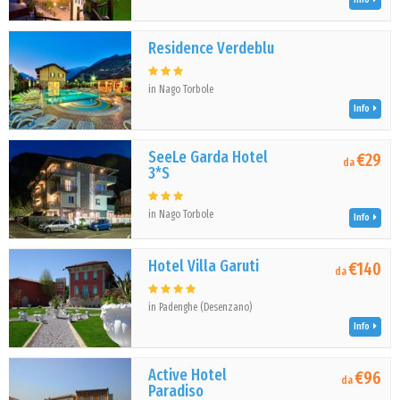
Residence Verdeblu
in Nago Torbole
Info
SeeLe Garda Hotel
€29
da
3*S
in Nago Torbole
Info
Hotel Villa Garuti
€140
da
in Padenghe (Desenzano)
Info
Active Hotel
€96
da
Paradiso