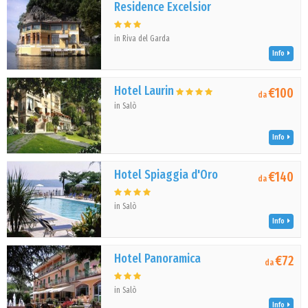
Residence Excelsior
in Riva del Garda
Info
Hotel Laurin
€100
da
in Salò
Info
Hotel Spiaggia d'Oro
€140
da
in Salò
Info
Hotel Panoramica
€72
da
in Salò
Info