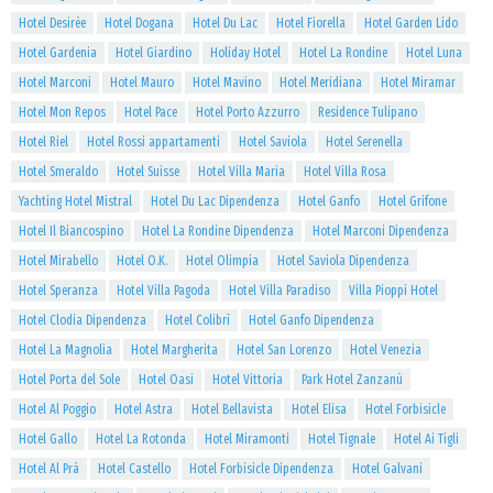
Hotel Desirèe
Hotel Dogana
Hotel Du Lac
Hotel Fiorella
Hotel Garden Lido
Hotel Gardenia
Hotel Giardino
Holiday Hotel
Hotel La Rondine
Hotel Luna
Hotel Marconi
Hotel Mauro
Hotel Mavino
Hotel Meridiana
Hotel Miramar
Hotel Mon Repos
Hotel Pace
Hotel Porto Azzurro
Residence Tulipano
Hotel Riel
Hotel Rossi appartamenti
Hotel Saviola
Hotel Serenella
Hotel Smeraldo
Hotel Suisse
Hotel Villa Maria
Hotel Villa Rosa
Yachting Hotel Mistral
Hotel Du Lac Dipendenza
Hotel Ganfo
Hotel Grifone
Hotel Il Biancospino
Hotel La Rondine Dipendenza
Hotel Marconi Dipendenza
Hotel Mirabello
Hotel O.K.
Hotel Olimpia
Hotel Saviola Dipendenza
Hotel Speranza
Hotel Villa Pagoda
Hotel Villa Paradiso
Villa Pioppi Hotel
Hotel Clodia Dipendenza
Hotel Colibrì
Hotel Ganfo Dipendenza
Hotel La Magnolia
Hotel Margherita
Hotel San Lorenzo
Hotel Venezia
Hotel Porta del Sole
Hotel Oasi
Hotel Vittoria
Park Hotel Zanzanù
Hotel Al Poggio
Hotel Astra
Hotel Bellavista
Hotel Elisa
Hotel Forbisicle
Hotel Gallo
Hotel La Rotonda
Hotel Miramonti
Hotel Tignale
Hotel Ai Tigli
Hotel Al Prà
Hotel Castello
Hotel Forbisicle Dipendenza
Hotel Galvani