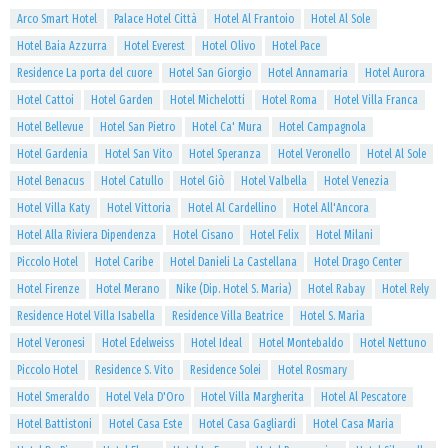
Arco Smart Hotel
Palace Hotel Città
Hotel Al Frantoio
Hotel Al Sole
Hotel Baia Azzurra
Hotel Everest
Hotel Olivo
Hotel Pace
Residence La porta del cuore
Hotel San Giorgio
Hotel Annamaria
Hotel Aurora
Hotel Cattoi
Hotel Garden
Hotel Michelotti
Hotel Roma
Hotel Villa Franca
Hotel Bellevue
Hotel San Pietro
Hotel Ca' Mura
Hotel Campagnola
Hotel Gardenia
Hotel San Vito
Hotel Speranza
Hotel Veronello
Hotel Al Sole
Hotel Benacus
Hotel Catullo
Hotel Giò
Hotel Valbella
Hotel Venezia
Hotel Villa Katy
Hotel Vittoria
Hotel Al Cardellino
Hotel All'Ancora
Hotel Alla Riviera Dipendenza
Hotel Cisano
Hotel Felix
Hotel Milani
Piccolo Hotel
Hotel Caribe
Hotel Danieli La Castellana
Hotel Drago Center
Hotel Firenze
Hotel Merano
Nike (Dip. Hotel S. Maria)
Hotel Rabay
Hotel Rely
Residence Hotel Villa Isabella
Residence Villa Beatrice
Hotel S. Maria
Hotel Veronesi
Hotel Edelweiss
Hotel Ideal
Hotel Montebaldo
Hotel Nettuno
Piccolo Hotel
Residence S. Vito
Residence Solei
Hotel Rosmary
Hotel Smeraldo
Hotel Vela D'Oro
Hotel Villa Margherita
Hotel Al Pescatore
Hotel Battistoni
Hotel Casa Este
Hotel Casa Gagliardi
Hotel Casa Maria