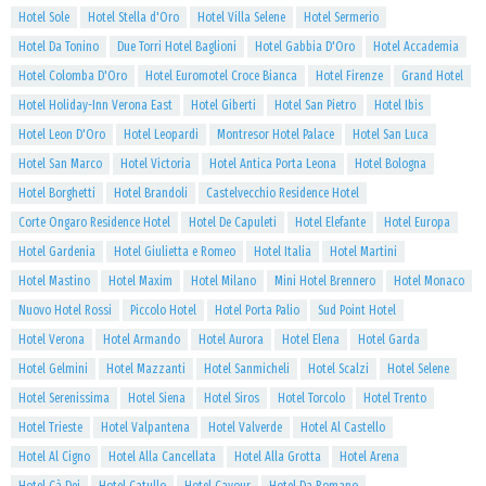
Hotel Sole
Hotel Stella d'Oro
Hotel Villa Selene
Hotel Sermerio
Hotel Da Tonino
Due Torri Hotel Baglioni
Hotel Gabbia D'Oro
Hotel Accademia
Hotel Colomba D'Oro
Hotel Euromotel Croce Bianca
Hotel Firenze
Grand Hotel
Hotel Holiday-Inn Verona East
Hotel Giberti
Hotel San Pietro
Hotel Ibis
Hotel Leon D'Oro
Hotel Leopardi
Montresor Hotel Palace
Hotel San Luca
Hotel San Marco
Hotel Victoria
Hotel Antica Porta Leona
Hotel Bologna
Hotel Borghetti
Hotel Brandoli
Castelvecchio Residence Hotel
Corte Ongaro Residence Hotel
Hotel De Capuleti
Hotel Elefante
Hotel Europa
Hotel Gardenia
Hotel Giulietta e Romeo
Hotel Italia
Hotel Martini
Hotel Mastino
Hotel Maxim
Hotel Milano
Mini Hotel Brennero
Hotel Monaco
Nuovo Hotel Rossi
Piccolo Hotel
Hotel Porta Palio
Sud Point Hotel
Hotel Verona
Hotel Armando
Hotel Aurora
Hotel Elena
Hotel Garda
Hotel Gelmini
Hotel Mazzanti
Hotel Sanmicheli
Hotel Scalzi
Hotel Selene
Hotel Serenissima
Hotel Siena
Hotel Siros
Hotel Torcolo
Hotel Trento
Hotel Trieste
Hotel Valpantena
Hotel Valverde
Hotel Al Castello
Hotel Al Cigno
Hotel Alla Cancellata
Hotel Alla Grotta
Hotel Arena