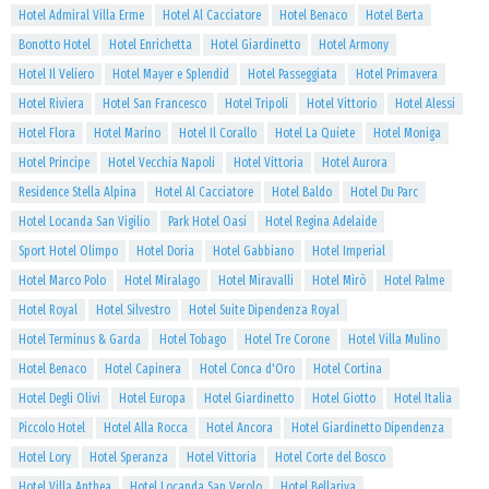
Hotel Admiral Villa Erme
Hotel Al Cacciatore
Hotel Benaco
Hotel Berta
Bonotto Hotel
Hotel Enrichetta
Hotel Giardinetto
Hotel Armony
Hotel Il Veliero
Hotel Mayer e Splendid
Hotel Passeggiata
Hotel Primavera
Hotel Riviera
Hotel San Francesco
Hotel Tripoli
Hotel Vittorio
Hotel Alessi
Hotel Flora
Hotel Marino
Hotel Il Corallo
Hotel La Quiete
Hotel Moniga
Hotel Principe
Hotel Vecchia Napoli
Hotel Vittoria
Hotel Aurora
Residence Stella Alpina
Hotel Al Cacciatore
Hotel Baldo
Hotel Du Parc
Hotel Locanda San Vigilio
Park Hotel Oasi
Hotel Regina Adelaide
Sport Hotel Olimpo
Hotel Doria
Hotel Gabbiano
Hotel Imperial
Hotel Marco Polo
Hotel Miralago
Hotel Miravalli
Hotel Mirò
Hotel Palme
Hotel Royal
Hotel Silvestro
Hotel Suite Dipendenza Royal
Hotel Terminus & Garda
Hotel Tobago
Hotel Tre Corone
Hotel Villa Mulino
Hotel Benaco
Hotel Capinera
Hotel Conca d'Oro
Hotel Cortina
Hotel Degli Olivi
Hotel Europa
Hotel Giardinetto
Hotel Giotto
Hotel Italia
Piccolo Hotel
Hotel Alla Rocca
Hotel Ancora
Hotel Giardinetto Dipendenza
Hotel Lory
Hotel Speranza
Hotel Vittoria
Hotel Corte del Bosco
Hotel Villa Anthea
Hotel Locanda San Verolo
Hotel Bellariva