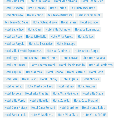
Hotel Villa Ester
Hotel Villa Nadia
Hotel Villa Silvana
Hotel Donna Sivia
Hotel Belvedere
Hotel Florence
Hotel Florida
La Quiete Park Hotel
Hotel Miralago
Hotel Molino
Residence Bellavista
Residence Onda Blu
Residence Rio Selva
Hotel Splendid Sole
Hotel Tenesi
Hotel Zodiaco
Hotel Belle Rive
Hotel Oasi
Hotel Villa Schindler
Hotel La Romantica
Hotel La Pieve
Hotel Sette Bello
Hotel Villa Ferretti
Hotel Du Lac
Hotel La Pergola
Hotel La Pescatrice
Hotel Miralago
Hotel Villa Ferretti Dipendenza
Hotel Al Caminetto
Hotel Antico Borgo
Hotel Diga
Hotel Ancora
Hotel Olfino
Hotel Caravel
Club Hotel la Vela
Hotel Continental
Forte Charme Hotel
Hotel Piccolo Mondo
Hotel Al Caminetto
Hotel Angelini
Hotel Aurora
Hotel Benaco
Hotel Centrale
Hotel Doria
Hotel Eden
Hotel Geier
Hotel Holiday
Hotel Ifigenia
Hotel Miorelli
Hotel Paradiso
Hotel Pineta del Lago
Hotel Rubino
Hotel Santoni
Hotel Torbole
Hotel Villa Claudia
Hotel Villa Magnolia
Hotel Villa Stella
Hotel Villa Verde
Hotel Villabella
Hotel Zanella
Hotel Casa Morandi
Hotel Casa Nataly
Hotel Casa Romani
Hotel Giardino
Hotel Monte Baldo
Hotel Santa Lucia
Hotel Villa Alberta
Hotel Villa Clara
Hotel VILLA GLORIA