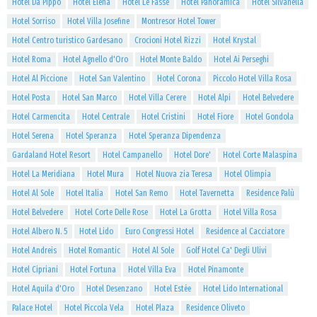
Hotel Da Pippo
Hotel Elena
Hotel Le Fasse
Hotel Panoramica
Hotel Silvanella
Hotel Sorriso
Hotel Villa Josefine
Montresor Hotel Tower
Hotel Centro turistico Gardesano
Crocioni Hotel Rizzi
Hotel Krystal
Hotel Roma
Hotel Agnello d'Oro
Hotel Monte Baldo
Hotel Ai Perseghi
Hotel Al Piccione
Hotel San Valentino
Hotel Corona
Piccolo Hotel Villa Rosa
Hotel Posta
Hotel San Marco
Hotel Villa Cerere
Hotel Alpi
Hotel Belvedere
Hotel Carmencita
Hotel Centrale
Hotel Cristini
Hotel Fiore
Hotel Gondola
Hotel Serena
Hotel Speranza
Hotel Speranza Dipendenza
Gardaland Hotel Resort
Hotel Campanello
Hotel Dore'
Hotel Corte Malaspina
Hotel La Meridiana
Hotel Mura
Hotel Nuova zia Teresa
Hotel Olimpia
Hotel Al Sole
Hotel Italia
Hotel San Remo
Hotel Tavernetta
Residence Palù
Hotel Belvedere
Hotel Corte Delle Rose
Hotel La Grotta
Hotel Villa Rosa
Hotel Albero N. 5
Hotel Lido
Euro Congressi Hotel
Residence al Cacciatore
Hotel Andreis
Hotel Romantic
Hotel Al Sole
Golf Hotel Ca' Degli Ulivi
Hotel Cipriani
Hotel Fortuna
Hotel Villa Eva
Hotel Pinamonte
Hotel Aquila d'Oro
Hotel Desenzano
Hotel Estée
Hotel Lido International
Palace Hotel
Hotel Piccola Vela
Hotel Plaza
Residence Oliveto