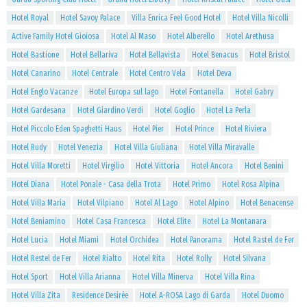
Hotel Royal
Hotel Savoy Palace
Villa Enrica Feel Good Hotel
Hotel Villa Nicolli
Active Family Hotel Gioiosa
Hotel Al Maso
Hotel Alberello
Hotel Arethusa
Hotel Bastione
Hotel Bellariva
Hotel Bellavista
Hotel Benacus
Hotel Bristol
Hotel Canarino
Hotel Centrale
Hotel Centro Vela
Hotel Deva
Hotel Englo Vacanze
Hotel Europa sul lago
Hotel Fontanella
Hotel Gabry
Hotel Gardesana
Hotel Giardino Verdi
Hotel Goglio
Hotel La Perla
Hotel Piccolo Eden Spaghetti Haus
Hotel Pier
Hotel Prince
Hotel Riviera
Hotel Rudy
Hotel Venezia
Hotel Villa Giuliana
Hotel Villa Miravalle
Hotel Villa Moretti
Hotel Virgilio
Hotel Vittoria
Hotel Ancora
Hotel Benini
Hotel Diana
Hotel Ponale - Casa della Trota
Hotel Primo
Hotel Rosa Alpina
Hotel Villa Maria
Hotel Vilpiano
Hotel Al Lago
Hotel Alpino
Hotel Benacense
Hotel Beniamino
Hotel Casa Francesca
Hotel Elite
Hotel La Montanara
Hotel Lucia
Hotel Miami
Hotel Orchidea
Hotel Panorama
Hotel Rastel de Fer
Hotel Restel de Fer
Hotel Rialto
Hotel Rita
Hotel Rolly
Hotel Silvana
Hotel Sport
Hotel Villa Arianna
Hotel Villa Minerva
Hotel Villa Rina
Hotel Villa Zita
Residence Desirèe
Hotel A-ROSA Lago di Garda
Hotel Duomo