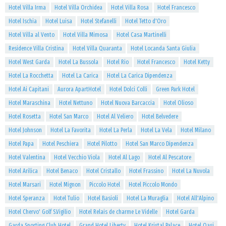
Hotel Villa Irma
Hotel Villa Orchidea
Hotel Villa Rosa
Hotel Francesco
Hotel Ischia
Hotel Luisa
Hotel Stefanelli
Hotel Tetto d'Oro
Hotel Villa al Vento
Hotel Villa Mimosa
Hotel Casa Martinelli
Residence Villa Cristina
Hotel Villa Quaranta
Hotel Locanda Santa Giulia
Hotel West Garda
Hotel La Bussola
Hotel Rio
Hotel Francesco
Hotel Ketty
Hotel La Rocchetta
Hotel La Carica
Hotel La Carica Dipendenza
Hotel Ai Capitani
Aurora ApartHotel
Hotel Dolci Colli
Green Park Hotel
Hotel Maraschina
Hotel Nettuno
Hotel Nuova Barcaccia
Hotel Olioso
Hotel Rosetta
Hotel San Marco
Hotel Al Veliero
Hotel Belvedere
Hotel Johnson
Hotel La Favorita
Hotel La Perla
Hotel La Vela
Hotel Milano
Hotel Papa
Hotel Peschiera
Hotel Pilotto
Hotel San Marco Dipendenza
Hotel Valentina
Hotel Vecchio Viola
Hotel Al Lago
Hotel Al Pescatore
Hotel Arilica
Hotel Benaco
Hotel Cristallo
Hotel Frassino
Hotel La Nuvola
Hotel Marsari
Hotel Mignon
Piccolo Hotel
Hotel Piccolo Mondo
Hotel Speranza
Hotel Tulio
Hotel Basioli
Hotel La Muraglia
Hotel All'Alpino
Hotel Chervo' Golf S.Vigilio
Hotel Relais de charme Le Videlle
Hotel Garda
Garda Sporting Club Hotel
Grand Hotel Liberty
Hotel Kristal Palace
Hotel Oasi