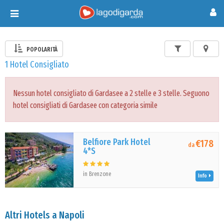
Toggle
navigation
POPOLARITÀ
1 Hotel Consigliato
Nessun hotel consigliato di Gardasee a 2 stelle e 3 stelle. Seguono
hotel consigliati di Gardasee con categoria simile
Belfiore Park Hotel
€178
da
4*S
in Brenzone
Info
Altri Hotels a Napoli