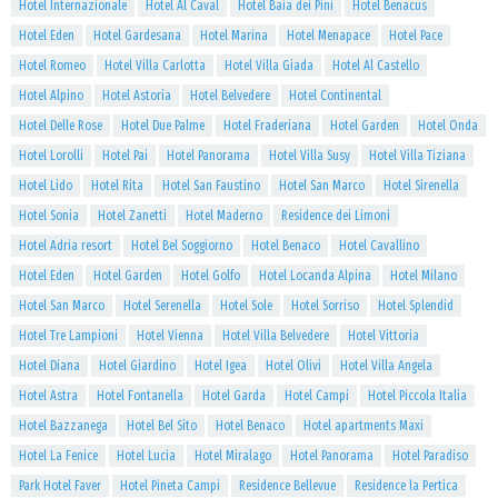
Hotel Internazionale
Hotel Al Caval
Hotel Baia dei Pini
Hotel Benacus
Hotel Eden
Hotel Gardesana
Hotel Marina
Hotel Menapace
Hotel Pace
Hotel Romeo
Hotel Villa Carlotta
Hotel Villa Giada
Hotel Al Castello
Hotel Alpino
Hotel Astoria
Hotel Belvedere
Hotel Continental
Hotel Delle Rose
Hotel Due Palme
Hotel Fraderiana
Hotel Garden
Hotel Onda
Hotel Lorolli
Hotel Pai
Hotel Panorama
Hotel Villa Susy
Hotel Villa Tiziana
Hotel Lido
Hotel Rita
Hotel San Faustino
Hotel San Marco
Hotel Sirenella
Hotel Sonia
Hotel Zanetti
Hotel Maderno
Residence dei Limoni
Hotel Adria resort
Hotel Bel Soggiorno
Hotel Benaco
Hotel Cavallino
Hotel Eden
Hotel Garden
Hotel Golfo
Hotel Locanda Alpina
Hotel Milano
Hotel San Marco
Hotel Serenella
Hotel Sole
Hotel Sorriso
Hotel Splendid
Hotel Tre Lampioni
Hotel Vienna
Hotel Villa Belvedere
Hotel Vittoria
Hotel Diana
Hotel Giardino
Hotel Igea
Hotel Olivi
Hotel Villa Angela
Hotel Astra
Hotel Fontanella
Hotel Garda
Hotel Campi
Hotel Piccola Italia
Hotel Bazzanega
Hotel Bel Sito
Hotel Benaco
Hotel apartments Maxi
Hotel La Fenice
Hotel Lucia
Hotel Miralago
Hotel Panorama
Hotel Paradiso
Park Hotel Faver
Hotel Pineta Campi
Residence Bellevue
Residence la Pertica