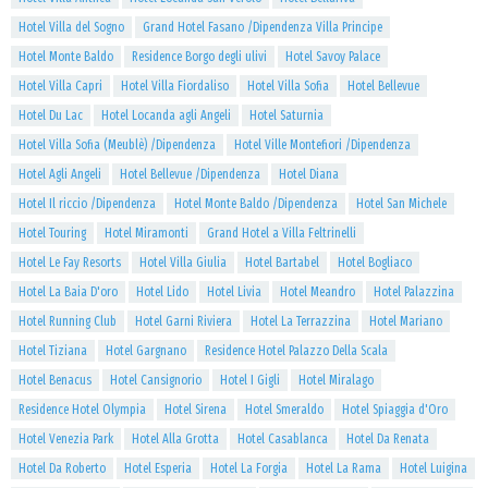
Hotel Villa del Sogno
Grand Hotel Fasano /Dipendenza Villa Principe
Hotel Monte Baldo
Residence Borgo degli ulivi
Hotel Savoy Palace
Hotel Villa Capri
Hotel Villa Fiordaliso
Hotel Villa Sofia
Hotel Bellevue
Hotel Du Lac
Hotel Locanda agli Angeli
Hotel Saturnia
Hotel Villa Sofia (Meublè) /Dipendenza
Hotel Ville Montefiori /Dipendenza
Hotel Agli Angeli
Hotel Bellevue /Dipendenza
Hotel Diana
Hotel Il riccio /Dipendenza
Hotel Monte Baldo /Dipendenza
Hotel San Michele
Hotel Touring
Hotel Miramonti
Grand Hotel a Villa Feltrinelli
Hotel Le Fay Resorts
Hotel Villa Giulia
Hotel Bartabel
Hotel Bogliaco
Hotel La Baia D'oro
Hotel Lido
Hotel Livia
Hotel Meandro
Hotel Palazzina
Hotel Running Club
Hotel Garni Riviera
Hotel La Terrazzina
Hotel Mariano
Hotel Tiziana
Hotel Gargnano
Residence Hotel Palazzo Della Scala
Hotel Benacus
Hotel Cansignorio
Hotel I Gigli
Hotel Miralago
Residence Hotel Olympia
Hotel Sirena
Hotel Smeraldo
Hotel Spiaggia d'Oro
Hotel Venezia Park
Hotel Alla Grotta
Hotel Casablanca
Hotel Da Renata
Hotel Da Roberto
Hotel Esperia
Hotel La Forgia
Hotel La Rama
Hotel Luigina