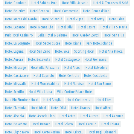
Hotel Gambero
Hotel Salò du Parc
Hotel Villa Arcadio
Hotel Al Terrazzo di Salò
Hotel Bellerive
Hotel Benaco
Hotel Commercio
Hotel Conca d'Oro
Hotel Mecca del Garda
Hotel Splendid
Hotel Vigna
Hotel Betty
Hotel Eden
Hotel Lepanto
Hotel Nonna Ebe
Hotel Olivi
Hotel Cesira
Hotel Villa S. Maria
Park Hotel Casimiro
Bella Hotel & Leisure
Hotel Garden Zorzi
Hotel San Filis
Hotel La Sorgente
Hotel Sacro Cuore
Hotel Diana
Park Hotel Jolanda
Hotel Laguna
Hotel San Zeno
Hotel Sole
Sporting Hotel
Hotel Alla Pineta
Hotel Aurora
Hotel Bellavista
Hotel Castagneto
Hotel Genziana
Hotel Miralago
Hotel Alla Palazzina
Hotel Aloisi
Hotel Belvedere
Hotel Cacciatore
Hotel Capriolo
Hotel Centrale
Hotel Costabella
Hotel Miravalle
Hotel Montebaldina
Hotel Narciso
Hotel San Remo
Hotel Sceriffo
Hotel Villa Liana
Villa Cortine Palace Hotel
Baia Blu Sirmione Hotel
Hotel Broglia
Hotel Continental
Hotel Eden
Hotel Flaminia
Hotel Ideal
Hotel Olivi
Hotel Abacus
Hotel Alfieri
Hotel Alsazia
Hotel Astoria Lido
Hotel Astra
Hotel Aurora
Hotel Azzurra
Hotel Belvedere
Hotel Benaco
Hotel Bolero
Hotel Catullo
Hotel Chiara
Hotel Cigno Nero
Hotel Corte Regina
Hotel Cristal
Hotel Degli Oleandri