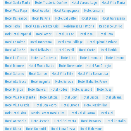
Hotel Santa Marta
Hotel Trattoria Confine
Hotel Verona Lago
Hotel Villa Maria
Hotel Villa Plaja
Hotel Aquila
Hotel Campagnola
Hotel Cristina
Hotel Da Franco
Hotel Da Pina
Hotel Dal Baffo
Hotel Diana
Hotel Gardesana
Hotel Tecla
Hotel Casa Vacanze Cris
Residences La Fattoria
Residence Emilio
Park Hotel Imperial
Hotel Astor
Hotel Du Lac
Hotel Ideal
Hotel Ilma
Hotel Le Palme
Hotel Panorama
Hotel Royal Village
Hotel Splendid Palace
Hotel Al Rio Se
Hotel Bellavista
Hotel Castell
Hotel Coste
Hotel Florida
Hotel La Fiorita
Hotel La Gardenia
Hotel Lido
Hotel Limonaia
Hotel Limone
Hotel Mimose
Hotel Monte Baldo
Hotel Rosemarie
Hotel San Giorgio
Hotel Saturno
Hotel Sorriso
Hotel Villa Elite
Hotel Villa Romantica
Hotel Alla Noce
Hotel Augusta
Hotel Europa
Hotel Italia Bel Paese
Hotel Mignon
Hotel Riviera
Hotel Rodos
Hotel Splendid
Hotel Susy
Hotel Villa Margherita
Hotel Letizia
Hotel Lory
Hotel Luscia
Hotel Silvana
Hotel Villa Grazia
Hotel Don Pedro
Hotel Europa
Hotel Maximilian
Park Hotel Eden
Tennis Center Hotel Olivi
Hotel Val di Sogno
Hotel Alpi
Hotel Antonella
Hotel Astoria
Hotel Bellavista
Hotel Benacus
Hotel Cristallo
Hotel Diana
Hotel Dolomiti
Hotel Luna Rossa
Hotel Malcesine