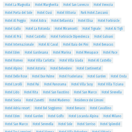
Hotel La Magnolia
Hotel Margherita
Hotel San Lorenzo
Hotel Venezia
Hotel Porta del Sole
Hotel Oasi
Hotel Vittoria
Park Hotel Zanzanù
Hotel Al Poggio
Hotel Astra
Hotel Bellavista
Hotel Elisa
Hotel Forbisicle
Hotel Gallo
Hotel La Rotonda
Hotel Miramonti
Hotel Tignale
Hotel Ai Tigli
Hotel Al Prà
Hotel Castello
Hotel Forbisicle Dipendenza
Hotel Galvani
Hotel Internazionale
Hotel Al Caval
Hotel Baia dei Pini
Hotel Benacus
Hotel Eden
Hotel Gardesana
Hotel Marina
Hotel Menapace
Hotel Pace
Hotel Romeo
Hotel Villa Carlotta
Hotel Villa Giada
Hotel Al Castello
Hotel Alpino
Hotel Astoria
Hotel Belvedere
Hotel Continental
Hotel Delle Rose
Hotel Due Palme
Hotel Fraderiana
Hotel Garden
Hotel Onda
Hotel Lorolli
Hotel Pai
Hotel Panorama
Hotel Villa Susy
Hotel Villa Tiziana
Hotel Lido
Hotel Rita
Hotel San Faustino
Hotel San Marco
Hotel Sirenella
Hotel Sonia
Hotel Zanetti
Hotel Maderno
Residence dei Limoni
Hotel Adria resort
Hotel Bel Soggiorno
Hotel Benaco
Hotel Cavallino
Hotel Eden
Hotel Garden
Hotel Golfo
Hotel Locanda Alpina
Hotel Milano
Hotel San Marco
Hotel Serenella
Hotel Sole
Hotel Sorriso
Hotel Splendid