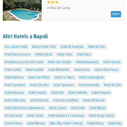
in Riva del Garda
Info
Altri Hotels a Napoli
Arco Smart Hotel
Palace Hotel Città
Hotel Al Frantoio
Hotel Al Sole
Hotel Baia Azzurra
Hotel Everest
Hotel Olivo
Hotel Pace
Residence La porta del cuore
Hotel San Giorgio
Hotel Annamaria
Hotel Aurora
Hotel Cattoi
Hotel Garden
Hotel Michelotti
Hotel Roma
Hotel Villa Franca
Hotel Bellevue
Hotel San Pietro
Hotel Ca' Mura
Hotel Campagnola
Hotel Gardenia
Hotel San Vito
Hotel Speranza
Hotel Veronello
Hotel Al Sole
Hotel Benacus
Hotel Catullo
Hotel Giò
Hotel Valbella
Hotel Venezia
Hotel Villa Katy
Hotel Vittoria
Hotel Al Cardellino
Hotel All'Ancora
Hotel Alla Riviera Dipendenza
Hotel Cisano
Hotel Felix
Hotel Milani
Piccolo Hotel
Hotel Caribe
Hotel Danieli La Castellana
Hotel Drago Center
Hotel Firenze
Hotel Merano
Nike (Dip. Hotel S. Maria)
Hotel Rabay
Hotel Rely