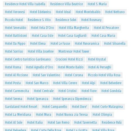
Residence Hotel Villa Isabella
Residence Villa Beatrice
Hotel S. Maria
Hotel Veronesi
Hotel Edelweiss
Hotel Ideal
Hotel Montebaldo
Hotel Nettuno
Piccolo Hotel
Residence S. Vito
Residence Solei
Hotel Rosmary
Hotel Smeraldo
Hotel Vela D'Oro
Hotel Villa Margherita
Hotel Al Pescatore
Hotel Battistoni
Hotel Casa Este
Hotel Casa Gagliardi
Hotel Casa Maria
Hotel Da Pippo
Hotel Elena
Hotel Le Fasse
Hotel Panoramica
Hotel Silvanella
Hotel Sorriso
Hotel Villa Josefine
Montresor Hotel Tower
Hotel Centro turistico Gardesano
Crocioni Hotel Rizzi
Hotel Krystal
Hotel Roma
Hotel Agnello d'Oro
Hotel Monte Baldo
Hotel Ai Perseghi
Hotel Al Piccione
Hotel San Valentino
Hotel Corona
Piccolo Hotel Villa Rosa
Hotel Posta
Hotel San Marco
Hotel Villa Cerere
Hotel Alpi
Hotel Belvedere
Hotel Carmencita
Hotel Centrale
Hotel Cristini
Hotel Fiore
Hotel Gondola
Hotel Serena
Hotel Speranza
Hotel Speranza Dipendenza
Gardaland Hotel Resort
Hotel Campanello
Hotel Dore'
Hotel Corte Malaspina
Hotel La Meridiana
Hotel Mura
Hotel Nuova zia Teresa
Hotel Olimpia
Hotel Al Sole
Hotel Italia
Hotel San Remo
Hotel Tavernetta
Residence Palù
Hotel Belvedere
Hotel Corte Delle Rose
Hotel La Grotta
Hotel Villa Rosa