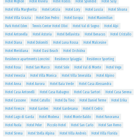
Hotel Mignon
Hotel Riviera
Hotel Rodos
Hotel Splendid
Hotel Susy
Hotel Villa Margherita
Hotel Letizia
Hotel Lory
Hotel Luscia
Hotel Silvana
Hotel Villa Grazia
Hotel Don Pedro
Hotel Europa
Hotel Maximilian
Park Hotel Eden
Tennis Center Hotel Olivi
Hotel Val di Sogno
Hotel Alpi
Hotel Antonella
Hotel Astoria
Hotel Bellavista
Hotel Benacus
Hotel Cristallo
Hotel Diana
Hotel Dolomiti
Hotel Luna Rossa
Hotel Malcesine
Hotel Meridiana
Hotel Oasi Beach
Hotel Orchidea
Residence apartments Loncrini
Residence Spiaggia
Residence Sporting
Hotel Rosa
Hotel San Marco
Hotel Sole
Hotel Val di Monte
Hotel Vega
Hotel Venezia
Hotel Villa Monica
Hotel Villa Smeralda
Hotel Alpino
Hotel Anna
Hotel Aurora
Hotel Baia Verde
Hotel Casa Alessandra
Hotel Casa Antonelli
Hotel Casa Rabagno
Hotel Casa Sartori
Hotel Casa Serena
Hotel Cassone
Hotel Catullo
Hotel Da Tino
Hotel Daniel Terme
Hotel Erika
Hotel Firenze
Hotel Garden
Hotel Gardesana
Hotel Il Cedro
Hotel Lago di Garda
Hotel Modena
Hotel Monte Baldo
Hotel Panorama
Hotel Paola
Hotel Peler
Piccolo Hotel
Hotel San Carlo
Hotel San Remo
Hotel Sirena
Hotel Stella Alpina
Hotel Villa Andreis
Hotel Villa Florida