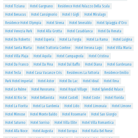
Hotel Tiziana
Hotel Gargnano
Residence Hotel Palazzo Della Scala
Hotel Benacus
Hotel Cansignorio
Hotel I Gigli
Hotel Miralago
Residence Hotel Olympia
Hotel Sirena
Hotel Smeraldo
Hotel Spiaggia d'Oro
Hotel Venezia Park
Hotel Alla Grotta
Hotel Casablanca
Hotel Da Renata
Hotel Da Roberto
Hotel Esperia
Hotel La Forgia
Hotel La Rama
Hotel Luigina
Hotel Santa Marta
Hotel Trattoria Confine
Hotel Verona Lago
Hotel Villa Maria
Hotel Villa Plaja
Hotel Aquila
Hotel Campagnola
Hotel Cristina
Hotel Da Franco
Hotel Da Pina
Hotel Dal Baffo
Hotel Diana
Hotel Gardesana
Hotel Tecla
Hotel Casa Vacanze Cris
Residences La Fattoria
Residence Emilio
Park Hotel Imperial
Hotel Astor
Hotel Du Lac
Hotel Ideal
Hotel Ilma
Hotel Le Palme
Hotel Panorama
Hotel Royal Village
Hotel Splendid Palace
Hotel Al Rio Se
Hotel Bellavista
Hotel Castell
Hotel Coste
Hotel Florida
Hotel La Fiorita
Hotel La Gardenia
Hotel Lido
Hotel Limonaia
Hotel Limone
Hotel Mimose
Hotel Monte Baldo
Hotel Rosemarie
Hotel San Giorgio
Hotel Saturno
Hotel Sorriso
Hotel Villa Elite
Hotel Villa Romantica
Hotel Alla Noce
Hotel Augusta
Hotel Europa
Hotel Italia Bel Paese