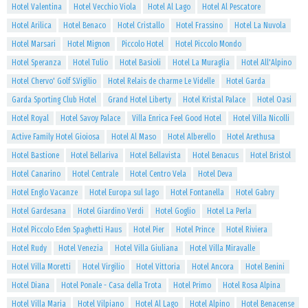
Hotel Valentina
Hotel Vecchio Viola
Hotel Al Lago
Hotel Al Pescatore
Hotel Arilica
Hotel Benaco
Hotel Cristallo
Hotel Frassino
Hotel La Nuvola
Hotel Marsari
Hotel Mignon
Piccolo Hotel
Hotel Piccolo Mondo
Hotel Speranza
Hotel Tulio
Hotel Basioli
Hotel La Muraglia
Hotel All'Alpino
Hotel Chervo' Golf S.Vigilio
Hotel Relais de charme Le Videlle
Hotel Garda
Garda Sporting Club Hotel
Grand Hotel Liberty
Hotel Kristal Palace
Hotel Oasi
Hotel Royal
Hotel Savoy Palace
Villa Enrica Feel Good Hotel
Hotel Villa Nicolli
Active Family Hotel Gioiosa
Hotel Al Maso
Hotel Alberello
Hotel Arethusa
Hotel Bastione
Hotel Bellariva
Hotel Bellavista
Hotel Benacus
Hotel Bristol
Hotel Canarino
Hotel Centrale
Hotel Centro Vela
Hotel Deva
Hotel Englo Vacanze
Hotel Europa sul lago
Hotel Fontanella
Hotel Gabry
Hotel Gardesana
Hotel Giardino Verdi
Hotel Goglio
Hotel La Perla
Hotel Piccolo Eden Spaghetti Haus
Hotel Pier
Hotel Prince
Hotel Riviera
Hotel Rudy
Hotel Venezia
Hotel Villa Giuliana
Hotel Villa Miravalle
Hotel Villa Moretti
Hotel Virgilio
Hotel Vittoria
Hotel Ancora
Hotel Benini
Hotel Diana
Hotel Ponale - Casa della Trota
Hotel Primo
Hotel Rosa Alpina
Hotel Villa Maria
Hotel Vilpiano
Hotel Al Lago
Hotel Alpino
Hotel Benacense