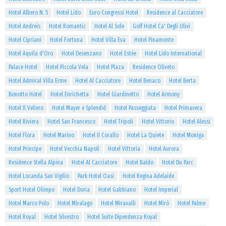
Hotel Albero N. 5
Hotel Lido
Euro Congressi Hotel
Residence al Cacciatore
Hotel Andreis
Hotel Romantic
Hotel Al Sole
Golf Hotel Ca' Degli Ulivi
Hotel Cipriani
Hotel Fortuna
Hotel Villa Eva
Hotel Pinamonte
Hotel Aquila d'Oro
Hotel Desenzano
Hotel Estée
Hotel Lido International
Palace Hotel
Hotel Piccola Vela
Hotel Plaza
Residence Oliveto
Hotel Admiral Villa Erme
Hotel Al Cacciatore
Hotel Benaco
Hotel Berta
Bonotto Hotel
Hotel Enrichetta
Hotel Giardinetto
Hotel Armony
Hotel Il Veliero
Hotel Mayer e Splendid
Hotel Passeggiata
Hotel Primavera
Hotel Riviera
Hotel San Francesco
Hotel Tripoli
Hotel Vittorio
Hotel Alessi
Hotel Flora
Hotel Marino
Hotel Il Corallo
Hotel La Quiete
Hotel Moniga
Hotel Principe
Hotel Vecchia Napoli
Hotel Vittoria
Hotel Aurora
Residence Stella Alpina
Hotel Al Cacciatore
Hotel Baldo
Hotel Du Parc
Hotel Locanda San Vigilio
Park Hotel Oasi
Hotel Regina Adelaide
Sport Hotel Olimpo
Hotel Doria
Hotel Gabbiano
Hotel Imperial
Hotel Marco Polo
Hotel Miralago
Hotel Miravalli
Hotel Mirò
Hotel Palme
Hotel Royal
Hotel Silvestro
Hotel Suite Dipendenza Royal