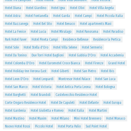
Hotel Tre Lampioni
Hotel Vienna
Hotel Villa Belvedere
Hotel Vittoria
Hotel Diana
Hotel Giardino
Hotel Igea
Hotel Olivi
Hotel Villa Angela
Hotel Astra
Hotel Fontanella
Hotel Garda
Hotel Campi
Hotel Piccola Italia
Hotel Bazzanega
Hotel Bel Sito
Hotel Benaco
Hotel apartments Maxi
Hotel La Fenice
Hotel Lucia
Hotel Miralago
Hotel Panorama
Hotel Paradiso
Park Hotel Faver
Hotel Pineta Campi
Residence Bellevue
Residence la Pertica
Hotel Sole
Hotel Stella d'Oro
Hotel Villa Selene
Hotel Sermerio
Hotel Da Tonino
Due Torri Hotel Baglioni
Hotel Gabbia D'Oro
Hotel Accademia
Hotel Colomba D'Oro
Hotel Euromotel Croce Bianca
Hotel Firenze
Grand Hotel
Hotel Holiday-Inn Verona East
Hotel Giberti
Hotel San Pietro
Hotel Ibis
Hotel Leon D'Oro
Hotel Leopardi
Montresor Hotel Palace
Hotel San Luca
Hotel San Marco
Hotel Victoria
Hotel Antica Porta Leona
Hotel Bologna
Hotel Borghetti
Hotel Brandoli
Castelvecchio Residence Hotel
Corte Ongaro Residence Hotel
Hotel De Capuleti
Hotel Elefante
Hotel Europa
Hotel Gardenia
Hotel Giulietta e Romeo
Hotel Italia
Hotel Martini
Hotel Mastino
Hotel Maxim
Hotel Milano
Mini Hotel Brennero
Hotel Monaco
Nuovo Hotel Rossi
Piccolo Hotel
Hotel Porta Palio
Sud Point Hotel