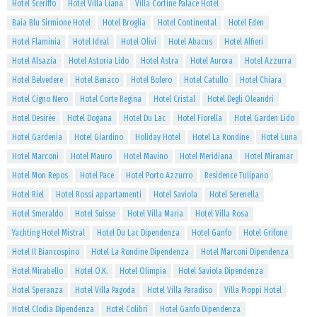
Hotel Sceriffo
Hotel Villa Liana
Villa Cortine Palace Hotel
Baia Blu Sirmione Hotel
Hotel Broglia
Hotel Continental
Hotel Eden
Hotel Flaminia
Hotel Ideal
Hotel Olivi
Hotel Abacus
Hotel Alfieri
Hotel Alsazia
Hotel Astoria Lido
Hotel Astra
Hotel Aurora
Hotel Azzurra
Hotel Belvedere
Hotel Benaco
Hotel Bolero
Hotel Catullo
Hotel Chiara
Hotel Cigno Nero
Hotel Corte Regina
Hotel Cristal
Hotel Degli Oleandri
Hotel Desirèe
Hotel Dogana
Hotel Du Lac
Hotel Fiorella
Hotel Garden Lido
Hotel Gardenia
Hotel Giardino
Holiday Hotel
Hotel La Rondine
Hotel Luna
Hotel Marconi
Hotel Mauro
Hotel Mavino
Hotel Meridiana
Hotel Miramar
Hotel Mon Repos
Hotel Pace
Hotel Porto Azzurro
Residence Tulipano
Hotel Riel
Hotel Rossi appartamenti
Hotel Saviola
Hotel Serenella
Hotel Smeraldo
Hotel Suisse
Hotel Villa Maria
Hotel Villa Rosa
Yachting Hotel Mistral
Hotel Du Lac Dipendenza
Hotel Ganfo
Hotel Grifone
Hotel Il Biancospino
Hotel La Rondine Dipendenza
Hotel Marconi Dipendenza
Hotel Mirabello
Hotel O.K.
Hotel Olimpia
Hotel Saviola Dipendenza
Hotel Speranza
Hotel Villa Pagoda
Hotel Villa Paradiso
Villa Pioppi Hotel
Hotel Clodia Dipendenza
Hotel Colibrì
Hotel Ganfo Dipendenza