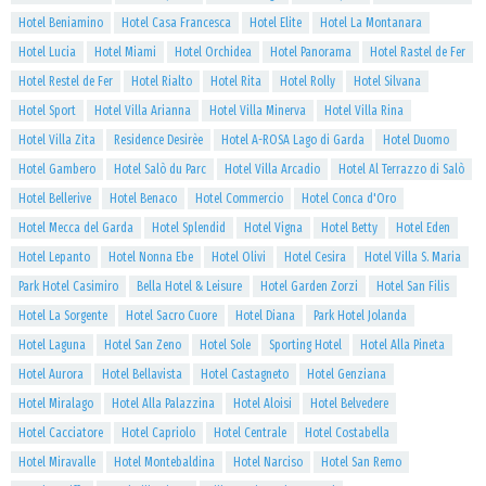
Hotel Beniamino
Hotel Casa Francesca
Hotel Elite
Hotel La Montanara
Hotel Lucia
Hotel Miami
Hotel Orchidea
Hotel Panorama
Hotel Rastel de Fer
Hotel Restel de Fer
Hotel Rialto
Hotel Rita
Hotel Rolly
Hotel Silvana
Hotel Sport
Hotel Villa Arianna
Hotel Villa Minerva
Hotel Villa Rina
Hotel Villa Zita
Residence Desirèe
Hotel A-ROSA Lago di Garda
Hotel Duomo
Hotel Gambero
Hotel Salò du Parc
Hotel Villa Arcadio
Hotel Al Terrazzo di Salò
Hotel Bellerive
Hotel Benaco
Hotel Commercio
Hotel Conca d'Oro
Hotel Mecca del Garda
Hotel Splendid
Hotel Vigna
Hotel Betty
Hotel Eden
Hotel Lepanto
Hotel Nonna Ebe
Hotel Olivi
Hotel Cesira
Hotel Villa S. Maria
Park Hotel Casimiro
Bella Hotel & Leisure
Hotel Garden Zorzi
Hotel San Filis
Hotel La Sorgente
Hotel Sacro Cuore
Hotel Diana
Park Hotel Jolanda
Hotel Laguna
Hotel San Zeno
Hotel Sole
Sporting Hotel
Hotel Alla Pineta
Hotel Aurora
Hotel Bellavista
Hotel Castagneto
Hotel Genziana
Hotel Miralago
Hotel Alla Palazzina
Hotel Aloisi
Hotel Belvedere
Hotel Cacciatore
Hotel Capriolo
Hotel Centrale
Hotel Costabella
Hotel Miravalle
Hotel Montebaldina
Hotel Narciso
Hotel San Remo