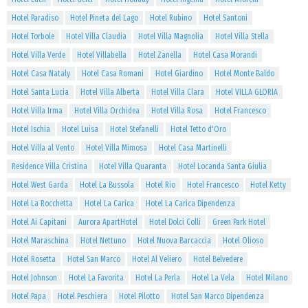
Hotel Paradiso
Hotel Pineta del Lago
Hotel Rubino
Hotel Santoni
Hotel Torbole
Hotel Villa Claudia
Hotel Villa Magnolia
Hotel Villa Stella
Hotel Villa Verde
Hotel Villabella
Hotel Zanella
Hotel Casa Morandi
Hotel Casa Nataly
Hotel Casa Romani
Hotel Giardino
Hotel Monte Baldo
Hotel Santa Lucia
Hotel Villa Alberta
Hotel Villa Clara
Hotel VILLA GLORIA
Hotel Villa Irma
Hotel Villa Orchidea
Hotel Villa Rosa
Hotel Francesco
Hotel Ischia
Hotel Luisa
Hotel Stefanelli
Hotel Tetto d'Oro
Hotel Villa al Vento
Hotel Villa Mimosa
Hotel Casa Martinelli
Residence Villa Cristina
Hotel Villa Quaranta
Hotel Locanda Santa Giulia
Hotel West Garda
Hotel La Bussola
Hotel Rio
Hotel Francesco
Hotel Ketty
Hotel La Rocchetta
Hotel La Carica
Hotel La Carica Dipendenza
Hotel Ai Capitani
Aurora ApartHotel
Hotel Dolci Colli
Green Park Hotel
Hotel Maraschina
Hotel Nettuno
Hotel Nuova Barcaccia
Hotel Olioso
Hotel Rosetta
Hotel San Marco
Hotel Al Veliero
Hotel Belvedere
Hotel Johnson
Hotel La Favorita
Hotel La Perla
Hotel La Vela
Hotel Milano
Hotel Papa
Hotel Peschiera
Hotel Pilotto
Hotel San Marco Dipendenza