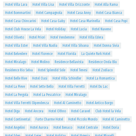
Hotel Villa Lara
Hotel Villa Lisa
Hotel Villa Orizzonte
Hotel Alla Rama
Hotel Bommartini
Hotel Campagnola
Hotel Casa Anny
Hotel Casa Bianca
Hotel Casa Chincarini
Hotel Casa Gaby
Hotel Casa Marinella
Hotel Casa Popi
Hotel Club House La Vela
Hotel Holiday
Hotel Lucia
Hotel Navene
Hotel Oliveto
Hotel Priori
Hotel Vendemme
Hotel Villa Edera
Hotel Villa Ester
Hotel Villa Nadia
Hotel Villa Silvana
Hotel Donna Sivia
Hotel Belvedere
Hotel Florence
Hotel Florida
La Quiete Park Hotel
Hotel Miralago
Hotel Molino
Residence Bellavista
Residence Onda Blu
Residence Rio Selva
Hotel Splendid Sole
Hotel Tenesi
Hotel Zodiaco
Hotel Belle Rive
Hotel Oasi
Hotel Villa Schindler
Hotel La Romantica
Hotel La Pieve
Hotel Sette Bello
Hotel Villa Ferretti
Hotel Du Lac
Hotel La Pergola
Hotel La Pescatrice
Hotel Miralago
Hotel Villa Ferretti Dipendenza
Hotel Al Caminetto
Hotel Antico Borgo
Hotel Diga
Hotel Ancora
Hotel Olfino
Hotel Caravel
Club Hotel la Vela
Hotel Continental
Forte Charme Hotel
Hotel Piccolo Mondo
Hotel Al Caminetto
Hotel Angelini
Hotel Aurora
Hotel Benaco
Hotel Centrale
Hotel Doria
Hotel Eden
Hotel Geier
Hotel Holiday
Hotel Ifigenia
Hotel Miorelli