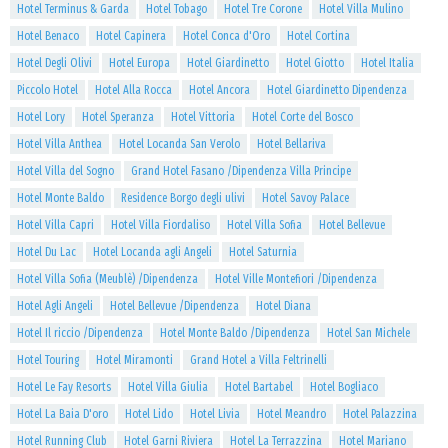
Hotel Terminus & Garda
Hotel Tobago
Hotel Tre Corone
Hotel Villa Mulino
Hotel Benaco
Hotel Capinera
Hotel Conca d'Oro
Hotel Cortina
Hotel Degli Olivi
Hotel Europa
Hotel Giardinetto
Hotel Giotto
Hotel Italia
Piccolo Hotel
Hotel Alla Rocca
Hotel Ancora
Hotel Giardinetto Dipendenza
Hotel Lory
Hotel Speranza
Hotel Vittoria
Hotel Corte del Bosco
Hotel Villa Anthea
Hotel Locanda San Verolo
Hotel Bellariva
Hotel Villa del Sogno
Grand Hotel Fasano /Dipendenza Villa Principe
Hotel Monte Baldo
Residence Borgo degli ulivi
Hotel Savoy Palace
Hotel Villa Capri
Hotel Villa Fiordaliso
Hotel Villa Sofia
Hotel Bellevue
Hotel Du Lac
Hotel Locanda agli Angeli
Hotel Saturnia
Hotel Villa Sofia (Meublè) /Dipendenza
Hotel Ville Montefiori /Dipendenza
Hotel Agli Angeli
Hotel Bellevue /Dipendenza
Hotel Diana
Hotel Il riccio /Dipendenza
Hotel Monte Baldo /Dipendenza
Hotel San Michele
Hotel Touring
Hotel Miramonti
Grand Hotel a Villa Feltrinelli
Hotel Le Fay Resorts
Hotel Villa Giulia
Hotel Bartabel
Hotel Bogliaco
Hotel La Baia D'oro
Hotel Lido
Hotel Livia
Hotel Meandro
Hotel Palazzina
Hotel Running Club
Hotel Garni Riviera
Hotel La Terrazzina
Hotel Mariano