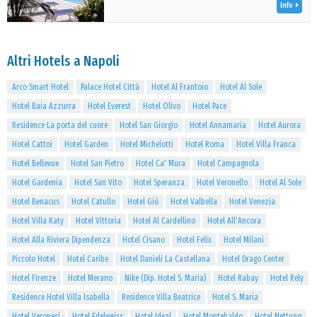
Info
Altri Hotels a Napoli
Arco Smart Hotel
Palace Hotel Città
Hotel Al Frantoio
Hotel Al Sole
Hotel Baia Azzurra
Hotel Everest
Hotel Olivo
Hotel Pace
Residence La porta del cuore
Hotel San Giorgio
Hotel Annamaria
Hotel Aurora
Hotel Cattoi
Hotel Garden
Hotel Michelotti
Hotel Roma
Hotel Villa Franca
Hotel Bellevue
Hotel San Pietro
Hotel Ca' Mura
Hotel Campagnola
Hotel Gardenia
Hotel San Vito
Hotel Speranza
Hotel Veronello
Hotel Al Sole
Hotel Benacus
Hotel Catullo
Hotel Giò
Hotel Valbella
Hotel Venezia
Hotel Villa Katy
Hotel Vittoria
Hotel Al Cardellino
Hotel All'Ancora
Hotel Alla Riviera Dipendenza
Hotel Cisano
Hotel Felix
Hotel Milani
Piccolo Hotel
Hotel Caribe
Hotel Danieli La Castellana
Hotel Drago Center
Hotel Firenze
Hotel Merano
Nike (Dip. Hotel S. Maria)
Hotel Rabay
Hotel Rely
Residence Hotel Villa Isabella
Residence Villa Beatrice
Hotel S. Maria
Hotel Veronesi
Hotel Edelweiss
Hotel Ideal
Hotel Montebaldo
Hotel Nettuno