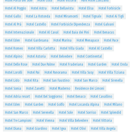
Hotel Porta del Sole
Hotel Oasi
Hotel Vittoria
Park Hotel Zanzanù
Hotel Al Poggio
Hotel Astra
Hotel Bellavista
Hotel Elisa
Hotel Forbisicle
Hotel Gallo
Hotel La Rotonda
Hotel Miramonti
Hotel Tignale
Hotel Ai Tigli
Hotel Al Prà
Hotel Castello
Hotel Forbisicle Dipendenza
Hotel Galvani
Hotel Internazionale
Hotel Al Caval
Hotel Baia dei Pini
Hotel Benacus
Hotel Eden
Hotel Gardesana
Hotel Marina
Hotel Menapace
Hotel Pace
Hotel Romeo
Hotel Villa Carlotta
Hotel Villa Giada
Hotel Al Castello
Hotel Alpino
Hotel Astoria
Hotel Belvedere
Hotel Continental
Hotel Delle Rose
Hotel Due Palme
Hotel Fraderiana
Hotel Garden
Hotel Onda
Hotel Lorolli
Hotel Pai
Hotel Panorama
Hotel Villa Susy
Hotel Villa Tiziana
Hotel Lido
Hotel Rita
Hotel San Faustino
Hotel San Marco
Hotel Sirenella
Hotel Sonia
Hotel Zanetti
Hotel Maderno
Residence dei Limoni
Hotel Adria resort
Hotel Bel Soggiorno
Hotel Benaco
Hotel Cavallino
Hotel Eden
Hotel Garden
Hotel Golfo
Hotel Locanda Alpina
Hotel Milano
Hotel San Marco
Hotel Serenella
Hotel Sole
Hotel Sorriso
Hotel Splendid
Hotel Tre Lampioni
Hotel Vienna
Hotel Villa Belvedere
Hotel Vittoria
Hotel Diana
Hotel Giardino
Hotel Igea
Hotel Olivi
Hotel Villa Angela