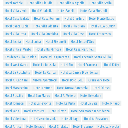
Hotel Torbole
Hotel Villa Claudia
Hotel Villa Magnolia
Hotel Villa Stella
Hotel Villa Verde
Hotel Villabella
Hotel Zanella
Hotel Casa Morandi
Hotel Casa Nataly
Hotel Casa Romani
Hotel Giardino
Hotel Monte Baldo
Hotel Santa Lucia
Hotel Villa Alberta
Hotel Villa Clara
Hotel VILLA GLORIA
Hotel Villa Irma
Hotel Villa Orchidea
Hotel Villa Rosa
Hotel Francesco
Hotel Ischia
Hotel Luisa
Hotel Stefanelli
Hotel Tetto d'Oro
Hotel Villa al Vento
Hotel Villa Mimosa
Hotel Casa Martinelli
Residence Villa Cristina
Hotel Villa Quaranta
Hotel Locanda Santa Giulia
Hotel West Garda
Hotel La Bussola
Hotel Rio
Hotel Francesco
Hotel Ketty
Hotel La Rocchetta
Hotel La Carica
Hotel La Carica Dipendenza
Hotel Ai Capitani
Aurora ApartHotel
Hotel Dolci Colli
Green Park Hotel
Hotel Maraschina
Hotel Nettuno
Hotel Nuova Barcaccia
Hotel Olioso
Hotel Rosetta
Hotel San Marco
Hotel Al Veliero
Hotel Belvedere
Hotel Johnson
Hotel La Favorita
Hotel La Perla
Hotel La Vela
Hotel Milano
Hotel Papa
Hotel Peschiera
Hotel Pilotto
Hotel San Marco Dipendenza
Hotel Valentina
Hotel Vecchio Viola
Hotel Al Lago
Hotel Al Pescatore
Hotel Arilica
Hotel Benaco
Hotel Cristallo
Hotel Frassino
Hotel La Nuvola