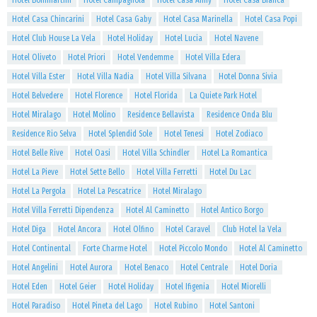
Hotel Bommartini
Hotel Campagnola
Hotel Casa Anny
Hotel Casa Bianca
Hotel Casa Chincarini
Hotel Casa Gaby
Hotel Casa Marinella
Hotel Casa Popi
Hotel Club House La Vela
Hotel Holiday
Hotel Lucia
Hotel Navene
Hotel Oliveto
Hotel Priori
Hotel Vendemme
Hotel Villa Edera
Hotel Villa Ester
Hotel Villa Nadia
Hotel Villa Silvana
Hotel Donna Sivia
Hotel Belvedere
Hotel Florence
Hotel Florida
La Quiete Park Hotel
Hotel Miralago
Hotel Molino
Residence Bellavista
Residence Onda Blu
Residence Rio Selva
Hotel Splendid Sole
Hotel Tenesi
Hotel Zodiaco
Hotel Belle Rive
Hotel Oasi
Hotel Villa Schindler
Hotel La Romantica
Hotel La Pieve
Hotel Sette Bello
Hotel Villa Ferretti
Hotel Du Lac
Hotel La Pergola
Hotel La Pescatrice
Hotel Miralago
Hotel Villa Ferretti Dipendenza
Hotel Al Caminetto
Hotel Antico Borgo
Hotel Diga
Hotel Ancora
Hotel Olfino
Hotel Caravel
Club Hotel la Vela
Hotel Continental
Forte Charme Hotel
Hotel Piccolo Mondo
Hotel Al Caminetto
Hotel Angelini
Hotel Aurora
Hotel Benaco
Hotel Centrale
Hotel Doria
Hotel Eden
Hotel Geier
Hotel Holiday
Hotel Ifigenia
Hotel Miorelli
Hotel Paradiso
Hotel Pineta del Lago
Hotel Rubino
Hotel Santoni