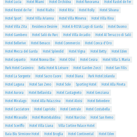
Hotel Lucia
Hotel Miami
Hotel Orchidea
Hotel Panorama
Hotel Rastel de Fer
Hotel Restel de Fer
Hotel Rialto
Hotel Rita
Hotel Rolly
Hotel Silvana
Hotel Sport
Hotel Villa Arianna
Hotel Villa Minerva
Hotel Villa Rina
Hotel Villa Zita
Residence Desirèe
Hotel A-ROSA Lago di Garda
Hotel Duomo
Hotel Gambero
Hotel Salò du Parc
Hotel Villa Arcadio
Hotel Al Terrazzo di Salò
Hotel Bellerive
Hotel Benaco
Hotel Commercio
Hotel Conca d'Oro
Hotel Mecca del Garda
Hotel Splendid
Hotel Vigna
Hotel Betty
Hotel Eden
Hotel Lepanto
Hotel Nonna Ebe
Hotel Olivi
Hotel Cesira
Hotel Villa S. Maria
Park Hotel Casimiro
Bella Hotel & Leisure
Hotel Garden Zorzi
Hotel San Filis
Hotel La Sorgente
Hotel Sacro Cuore
Hotel Diana
Park Hotel Jolanda
Hotel Laguna
Hotel San Zeno
Hotel Sole
Sporting Hotel
Hotel Alla Pineta
Hotel Aurora
Hotel Bellavista
Hotel Castagneto
Hotel Genziana
Hotel Miralago
Hotel Alla Palazzina
Hotel Aloisi
Hotel Belvedere
Hotel Cacciatore
Hotel Capriolo
Hotel Centrale
Hotel Costabella
Hotel Miravalle
Hotel Montebaldina
Hotel Narciso
Hotel San Remo
Hotel Sceriffo
Hotel Villa Liana
Villa Cortine Palace Hotel
Baia Blu Sirmione Hotel
Hotel Broglia
Hotel Continental
Hotel Eden