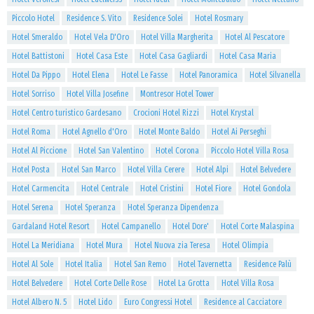
Piccolo Hotel
Residence S. Vito
Residence Solei
Hotel Rosmary
Hotel Smeraldo
Hotel Vela D'Oro
Hotel Villa Margherita
Hotel Al Pescatore
Hotel Battistoni
Hotel Casa Este
Hotel Casa Gagliardi
Hotel Casa Maria
Hotel Da Pippo
Hotel Elena
Hotel Le Fasse
Hotel Panoramica
Hotel Silvanella
Hotel Sorriso
Hotel Villa Josefine
Montresor Hotel Tower
Hotel Centro turistico Gardesano
Crocioni Hotel Rizzi
Hotel Krystal
Hotel Roma
Hotel Agnello d'Oro
Hotel Monte Baldo
Hotel Ai Perseghi
Hotel Al Piccione
Hotel San Valentino
Hotel Corona
Piccolo Hotel Villa Rosa
Hotel Posta
Hotel San Marco
Hotel Villa Cerere
Hotel Alpi
Hotel Belvedere
Hotel Carmencita
Hotel Centrale
Hotel Cristini
Hotel Fiore
Hotel Gondola
Hotel Serena
Hotel Speranza
Hotel Speranza Dipendenza
Gardaland Hotel Resort
Hotel Campanello
Hotel Dore'
Hotel Corte Malaspina
Hotel La Meridiana
Hotel Mura
Hotel Nuova zia Teresa
Hotel Olimpia
Hotel Al Sole
Hotel Italia
Hotel San Remo
Hotel Tavernetta
Residence Palù
Hotel Belvedere
Hotel Corte Delle Rose
Hotel La Grotta
Hotel Villa Rosa
Hotel Albero N. 5
Hotel Lido
Euro Congressi Hotel
Residence al Cacciatore