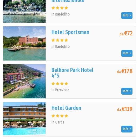
Internazionale
in Bardolino
Info
Hotel Sportsman
€72
da
in Bardolino
Info
Belfiore Park Hotel
€178
da
4*S
in Brenzone
Info
Hotel Garden
€139
da
in Garda
Info