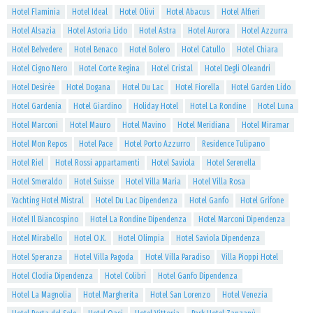
Hotel Flaminia
Hotel Ideal
Hotel Olivi
Hotel Abacus
Hotel Alfieri
Hotel Alsazia
Hotel Astoria Lido
Hotel Astra
Hotel Aurora
Hotel Azzurra
Hotel Belvedere
Hotel Benaco
Hotel Bolero
Hotel Catullo
Hotel Chiara
Hotel Cigno Nero
Hotel Corte Regina
Hotel Cristal
Hotel Degli Oleandri
Hotel Desirèe
Hotel Dogana
Hotel Du Lac
Hotel Fiorella
Hotel Garden Lido
Hotel Gardenia
Hotel Giardino
Holiday Hotel
Hotel La Rondine
Hotel Luna
Hotel Marconi
Hotel Mauro
Hotel Mavino
Hotel Meridiana
Hotel Miramar
Hotel Mon Repos
Hotel Pace
Hotel Porto Azzurro
Residence Tulipano
Hotel Riel
Hotel Rossi appartamenti
Hotel Saviola
Hotel Serenella
Hotel Smeraldo
Hotel Suisse
Hotel Villa Maria
Hotel Villa Rosa
Yachting Hotel Mistral
Hotel Du Lac Dipendenza
Hotel Ganfo
Hotel Grifone
Hotel Il Biancospino
Hotel La Rondine Dipendenza
Hotel Marconi Dipendenza
Hotel Mirabello
Hotel O.K.
Hotel Olimpia
Hotel Saviola Dipendenza
Hotel Speranza
Hotel Villa Pagoda
Hotel Villa Paradiso
Villa Pioppi Hotel
Hotel Clodia Dipendenza
Hotel Colibrì
Hotel Ganfo Dipendenza
Hotel La Magnolia
Hotel Margherita
Hotel San Lorenzo
Hotel Venezia