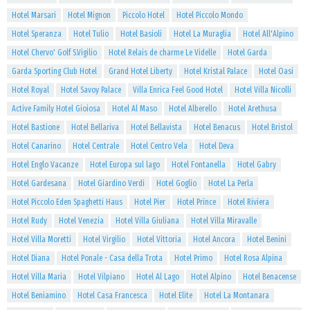
Hotel Marsari
Hotel Mignon
Piccolo Hotel
Hotel Piccolo Mondo
Hotel Speranza
Hotel Tulio
Hotel Basioli
Hotel La Muraglia
Hotel All'Alpino
Hotel Chervo' Golf S.Vigilio
Hotel Relais de charme Le Videlle
Hotel Garda
Garda Sporting Club Hotel
Grand Hotel Liberty
Hotel Kristal Palace
Hotel Oasi
Hotel Royal
Hotel Savoy Palace
Villa Enrica Feel Good Hotel
Hotel Villa Nicolli
Active Family Hotel Gioiosa
Hotel Al Maso
Hotel Alberello
Hotel Arethusa
Hotel Bastione
Hotel Bellariva
Hotel Bellavista
Hotel Benacus
Hotel Bristol
Hotel Canarino
Hotel Centrale
Hotel Centro Vela
Hotel Deva
Hotel Englo Vacanze
Hotel Europa sul lago
Hotel Fontanella
Hotel Gabry
Hotel Gardesana
Hotel Giardino Verdi
Hotel Goglio
Hotel La Perla
Hotel Piccolo Eden Spaghetti Haus
Hotel Pier
Hotel Prince
Hotel Riviera
Hotel Rudy
Hotel Venezia
Hotel Villa Giuliana
Hotel Villa Miravalle
Hotel Villa Moretti
Hotel Virgilio
Hotel Vittoria
Hotel Ancora
Hotel Benini
Hotel Diana
Hotel Ponale - Casa della Trota
Hotel Primo
Hotel Rosa Alpina
Hotel Villa Maria
Hotel Vilpiano
Hotel Al Lago
Hotel Alpino
Hotel Benacense
Hotel Beniamino
Hotel Casa Francesca
Hotel Elite
Hotel La Montanara