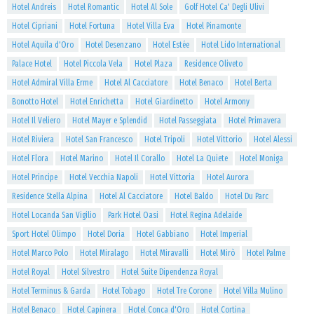
Hotel Andreis
Hotel Romantic
Hotel Al Sole
Golf Hotel Ca' Degli Ulivi
Hotel Cipriani
Hotel Fortuna
Hotel Villa Eva
Hotel Pinamonte
Hotel Aquila d'Oro
Hotel Desenzano
Hotel Estée
Hotel Lido International
Palace Hotel
Hotel Piccola Vela
Hotel Plaza
Residence Oliveto
Hotel Admiral Villa Erme
Hotel Al Cacciatore
Hotel Benaco
Hotel Berta
Bonotto Hotel
Hotel Enrichetta
Hotel Giardinetto
Hotel Armony
Hotel Il Veliero
Hotel Mayer e Splendid
Hotel Passeggiata
Hotel Primavera
Hotel Riviera
Hotel San Francesco
Hotel Tripoli
Hotel Vittorio
Hotel Alessi
Hotel Flora
Hotel Marino
Hotel Il Corallo
Hotel La Quiete
Hotel Moniga
Hotel Principe
Hotel Vecchia Napoli
Hotel Vittoria
Hotel Aurora
Residence Stella Alpina
Hotel Al Cacciatore
Hotel Baldo
Hotel Du Parc
Hotel Locanda San Vigilio
Park Hotel Oasi
Hotel Regina Adelaide
Sport Hotel Olimpo
Hotel Doria
Hotel Gabbiano
Hotel Imperial
Hotel Marco Polo
Hotel Miralago
Hotel Miravalli
Hotel Mirò
Hotel Palme
Hotel Royal
Hotel Silvestro
Hotel Suite Dipendenza Royal
Hotel Terminus & Garda
Hotel Tobago
Hotel Tre Corone
Hotel Villa Mulino
Hotel Benaco
Hotel Capinera
Hotel Conca d'Oro
Hotel Cortina