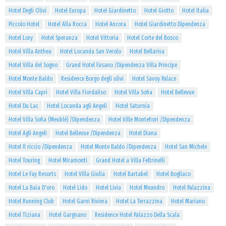
Hotel Degli Olivi
Hotel Europa
Hotel Giardinetto
Hotel Giotto
Hotel Italia
Piccolo Hotel
Hotel Alla Rocca
Hotel Ancora
Hotel Giardinetto Dipendenza
Hotel Lory
Hotel Speranza
Hotel Vittoria
Hotel Corte del Bosco
Hotel Villa Anthea
Hotel Locanda San Verolo
Hotel Bellariva
Hotel Villa del Sogno
Grand Hotel Fasano /Dipendenza Villa Principe
Hotel Monte Baldo
Residence Borgo degli ulivi
Hotel Savoy Palace
Hotel Villa Capri
Hotel Villa Fiordaliso
Hotel Villa Sofia
Hotel Bellevue
Hotel Du Lac
Hotel Locanda agli Angeli
Hotel Saturnia
Hotel Villa Sofia (Meublè) /Dipendenza
Hotel Ville Montefiori /Dipendenza
Hotel Agli Angeli
Hotel Bellevue /Dipendenza
Hotel Diana
Hotel Il riccio /Dipendenza
Hotel Monte Baldo /Dipendenza
Hotel San Michele
Hotel Touring
Hotel Miramonti
Grand Hotel a Villa Feltrinelli
Hotel Le Fay Resorts
Hotel Villa Giulia
Hotel Bartabel
Hotel Bogliaco
Hotel La Baia D'oro
Hotel Lido
Hotel Livia
Hotel Meandro
Hotel Palazzina
Hotel Running Club
Hotel Garni Riviera
Hotel La Terrazzina
Hotel Mariano
Hotel Tiziana
Hotel Gargnano
Residence Hotel Palazzo Della Scala