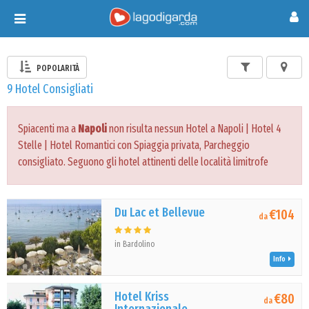
Toggle
navigation
POPOLARITÀ
9 Hotel Consigliati
Spiacenti ma a
Napoli
non risulta nessun Hotel a Napoli | Hotel 4
Stelle | Hotel Romantici con Spiaggia privata, Parcheggio
consigliato. Seguono gli hotel attinenti delle località limitrofe
Du Lac et Bellevue
€104
da
in Bardolino
Info
Hotel Kriss
€80
da