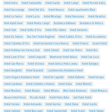
Hotel Astra
Hotel Fontanella
Hotel Garda
Hotel Campi
Hotel Piccola Italia
Hotel Bazzanega
Hotel Bel Sito
Hotel Benaco
Hotel apartments Maxi
Hotel La Fenice
Hotel Lucia
Hotel Miralago
Hotel Panorama
Hotel Paradiso
Park Hotel Faver
Hotel Pineta Campi
Residence Bellevue
Residence la Pertica
Hotel Sole
Hotel Stella d'Oro
Hotel Villa Selene
Hotel Sermerio
Hotel Da Tonino
Due Torri Hotel Baglioni
Hotel Gabbia D'Oro
Hotel Accademia
Hotel Colomba D'Oro
Hotel Euromotel Croce Bianca
Hotel Firenze
Grand Hotel
Hotel Holiday-Inn Verona East
Hotel Giberti
Hotel San Pietro
Hotel Ibis
Hotel Leon D'Oro
Hotel Leopardi
Montresor Hotel Palace
Hotel San Luca
Hotel San Marco
Hotel Victoria
Hotel Antica Porta Leona
Hotel Bologna
Hotel Borghetti
Hotel Brandoli
Castelvecchio Residence Hotel
Corte Ongaro Residence Hotel
Hotel De Capuleti
Hotel Elefante
Hotel Europa
Hotel Gardenia
Hotel Giulietta e Romeo
Hotel Italia
Hotel Martini
Hotel Mastino
Hotel Maxim
Hotel Milano
Mini Hotel Brennero
Hotel Monaco
Nuovo Hotel Rossi
Piccolo Hotel
Hotel Porta Palio
Sud Point Hotel
Hotel Verona
Hotel Armando
Hotel Aurora
Hotel Elena
Hotel Garda
Hotel Gelmini
Hotel Mazzanti
Hotel Sanmicheli
Hotel Scalzi
Hotel Selene