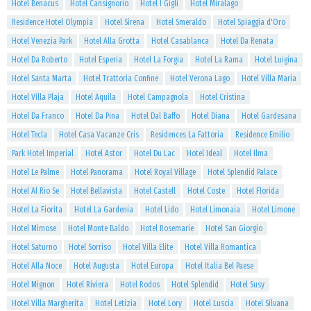
Hotel Benacus
Hotel Cansignorio
Hotel I Gigli
Hotel Miralago
Residence Hotel Olympia
Hotel Sirena
Hotel Smeraldo
Hotel Spiaggia d'Oro
Hotel Venezia Park
Hotel Alla Grotta
Hotel Casablanca
Hotel Da Renata
Hotel Da Roberto
Hotel Esperia
Hotel La Forgia
Hotel La Rama
Hotel Luigina
Hotel Santa Marta
Hotel Trattoria Confine
Hotel Verona Lago
Hotel Villa Maria
Hotel Villa Plaja
Hotel Aquila
Hotel Campagnola
Hotel Cristina
Hotel Da Franco
Hotel Da Pina
Hotel Dal Baffo
Hotel Diana
Hotel Gardesana
Hotel Tecla
Hotel Casa Vacanze Cris
Residences La Fattoria
Residence Emilio
Park Hotel Imperial
Hotel Astor
Hotel Du Lac
Hotel Ideal
Hotel Ilma
Hotel Le Palme
Hotel Panorama
Hotel Royal Village
Hotel Splendid Palace
Hotel Al Rio Se
Hotel Bellavista
Hotel Castell
Hotel Coste
Hotel Florida
Hotel La Fiorita
Hotel La Gardenia
Hotel Lido
Hotel Limonaia
Hotel Limone
Hotel Mimose
Hotel Monte Baldo
Hotel Rosemarie
Hotel San Giorgio
Hotel Saturno
Hotel Sorriso
Hotel Villa Elite
Hotel Villa Romantica
Hotel Alla Noce
Hotel Augusta
Hotel Europa
Hotel Italia Bel Paese
Hotel Mignon
Hotel Riviera
Hotel Rodos
Hotel Splendid
Hotel Susy
Hotel Villa Margherita
Hotel Letizia
Hotel Lory
Hotel Luscia
Hotel Silvana