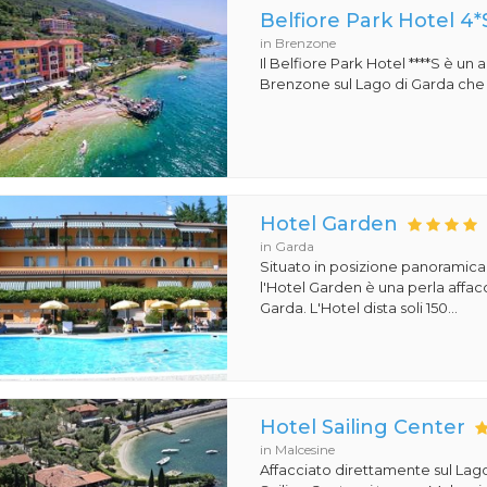
Belfiore Park Hotel 4*
in Brenzone
Il Belfiore Park Hotel ****S è un
Brenzone sul Lago di Garda che si
Hotel Garden
in Garda
Situato in posizione panoramica
l'Hotel Garden è una perla affacc
Garda. L'Hotel dista soli 150...
Hotel Sailing Center
in Malcesine
Affacciato direttamente sul Lago