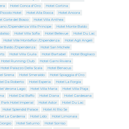
era
Hotel Conca d'Oro
Hotel Cortina
Piccolo Hotel
Hotel Alla Rocca
Hotel Ancora
el Corte del Bosco
Hotel Villa Anthea
ano /Dipendenza Villa Principe
Hotel Monte Baldo
rdaliso
Hotel Villa Sofia
Hotel Bellevue
Hotel Du Lac
Hotel Ville Montefiori /Dipendenza
Hotel Agli Angeli
te Baldo /Dipendenza
Hotel San Michele
rts
Hotel Villa Giulia
Hotel Bartabel
Hotel Bogliaco
Hotel Running Club
Hotel Garni Riviera
 Hotel Palazzo Della Scala
Hotel Benacus
el Sirena
Hotel Smeraldo
Hotel Spiaggia d'Oro
tel Da Roberto
Hotel Esperia
Hotel La Forgia
tel Verona Lago
Hotel Villa Maria
Hotel Villa Plaja
ina
Hotel Dal Baffo
Hotel Diana
Hotel Gardesana
Park Hotel Imperial
Hotel Astor
Hotel Du Lac
Hotel Splendid Palace
Hotel Al Rio Se
tel La Gardenia
Hotel Lido
Hotel Limonaia
Giorgio
Hotel Saturno
Hotel Sorriso