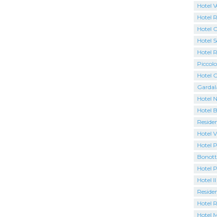
Hotel V
Hotel 
Hotel C
Hotel S
Hotel 
Piccolo
Hotel C
Gardal
Hotel N
Hotel B
Residen
Hotel V
Hotel P
Bonott
Hotel 
Hotel Il
Residen
Hotel 
Hotel M