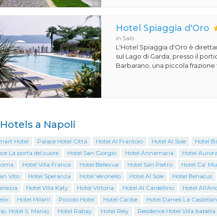
Hotel Spiaggia d'Oro
in Salò
L'Hotel Spiaggia d'Oro è dirett
sul Lago di Garda, presso il porti
Barbarano, una piccola frazione t
i Hotels a Napoli
mart Hotel
Palace Hotel Città
Hotel Al Frantoio
Hotel Al Sole
Hotel B
ce La porta del cuore
Hotel San Giorgio
Hotel Annamaria
Hotel Auror
Roma
Hotel Villa Franca
Hotel Bellevue
Hotel San Pietro
Hotel Ca' Mu
an Vito
Hotel Speranza
Hotel Veronello
Hotel Al Sole
Hotel Benacus
enezia
Hotel Villa Katy
Hotel Vittoria
Hotel Al Cardellino
Hotel All'An
elix
Hotel Milani
Piccolo Hotel
Hotel Caribe
Hotel Danieli La Castella
ip. Hotel S. Maria)
Hotel Rabay
Hotel Rely
Residence Hotel Villa Isabella