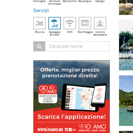
Famiglie
Animali
Romantici
Boutique
Design
ammessi
Servizi
Piscina
Spiaggia
Wifi
Parcheggio
Centro
privata
benessere