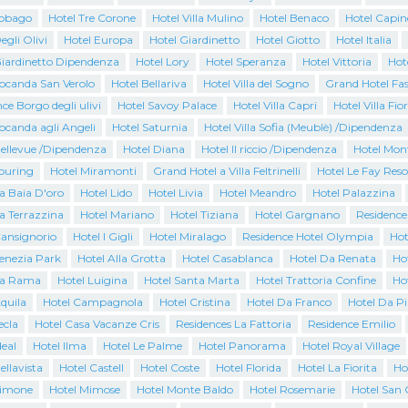
Tobago
Hotel Tre Corone
Hotel Villa Mulino
Hotel Benaco
Hotel Capin
egli Olivi
Hotel Europa
Hotel Giardinetto
Hotel Giotto
Hotel Italia
Giardinetto Dipendenza
Hotel Lory
Hotel Speranza
Hotel Vittoria
Hot
Locanda San Verolo
Hotel Bellariva
Hotel Villa del Sogno
Grand Hotel Fas
ce Borgo degli ulivi
Hotel Savoy Palace
Hotel Villa Capri
Hotel Villa Fio
ocanda agli Angeli
Hotel Saturnia
Hotel Villa Sofia (Meublè) /Dipendenza
Bellevue /Dipendenza
Hotel Diana
Hotel Il riccio /Dipendenza
Hotel Mon
Touring
Hotel Miramonti
Grand Hotel a Villa Feltrinelli
Hotel Le Fay Reso
a Baia D'oro
Hotel Lido
Hotel Livia
Hotel Meandro
Hotel Palazzina
a Terrazzina
Hotel Mariano
Hotel Tiziana
Hotel Gargnano
Residence
Cansignorio
Hotel I Gigli
Hotel Miralago
Residence Hotel Olympia
Hot
Venezia Park
Hotel Alla Grotta
Hotel Casablanca
Hotel Da Renata
Ho
La Rama
Hotel Luigina
Hotel Santa Marta
Hotel Trattoria Confine
Ho
quila
Hotel Campagnola
Hotel Cristina
Hotel Da Franco
Hotel Da P
ecla
Hotel Casa Vacanze Cris
Residences La Fattoria
Residence Emilio
deal
Hotel Ilma
Hotel Le Palme
Hotel Panorama
Hotel Royal Village
ellavista
Hotel Castell
Hotel Coste
Hotel Florida
Hotel La Fiorita
Ho
Limone
Hotel Mimose
Hotel Monte Baldo
Hotel Rosemarie
Hotel San 