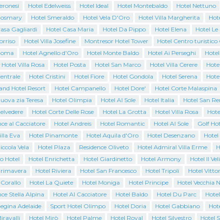
eronesi
Hotel Edelweiss
Hotel Ideal
Hotel Montebaldo
Hotel Nettuno
Rosmary
Hotel Smeraldo
Hotel Vela D'Oro
Hotel Villa Margherita
Hote
asa Gagliardi
Hotel Casa Maria
Hotel Da Pippo
Hotel Elena
Hotel Le
orriso
Hotel Villa Josefine
Montresor Hotel Tower
Hotel Centro turistic
Roma
Hotel Agnello d'Oro
Hotel Monte Baldo
Hotel Ai Perseghi
Hotel
 Hotel Villa Rosa
Hotel Posta
Hotel San Marco
Hotel Villa Cerere
Hotel
entrale
Hotel Cristini
Hotel Fiore
Hotel Gondola
Hotel Serena
Hote
and Hotel Resort
Hotel Campanello
Hotel Dore'
Hotel Corte Malaspina
uova zia Teresa
Hotel Olimpia
Hotel Al Sole
Hotel Italia
Hotel San R
elvedere
Hotel Corte Delle Rose
Hotel La Grotta
Hotel Villa Rosa
Hote
ce al Cacciatore
Hotel Andreis
Hotel Romantic
Hotel Al Sole
Golf Hot
illa Eva
Hotel Pinamonte
Hotel Aquila d'Oro
Hotel Desenzano
Hotel
iccola Vela
Hotel Plaza
Residence Oliveto
Hotel Admiral Villa Erme
H
o Hotel
Hotel Enrichetta
Hotel Giardinetto
Hotel Armony
Hotel Il Vel
Primavera
Hotel Riviera
Hotel San Francesco
Hotel Tripoli
Hotel Vittor
 Corallo
Hotel La Quiete
Hotel Moniga
Hotel Principe
Hotel Vecchia N
ce Stella Alpina
Hotel Al Cacciatore
Hotel Baldo
Hotel Du Parc
Hotel
Regina Adelaide
Sport Hotel Olimpo
Hotel Doria
Hotel Gabbiano
Hote
iravalli
Hotel Mirò
Hotel Palme
Hotel Royal
Hotel Silvestro
Hotel 