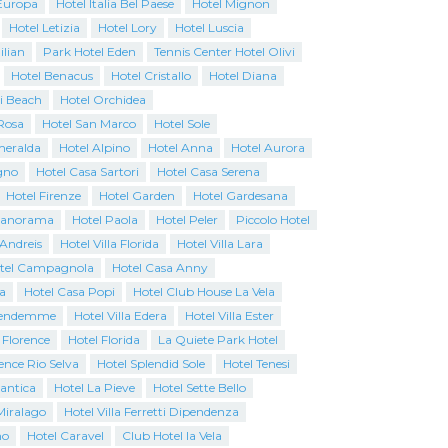
Europa
Hotel Italia Bel Paese
Hotel Mignon
Hotel Letizia
Hotel Lory
Hotel Luscia
ilian
Park Hotel Eden
Tennis Center Hotel Olivi
Hotel Benacus
Hotel Cristallo
Hotel Diana
i Beach
Hotel Orchidea
Rosa
Hotel San Marco
Hotel Sole
Smeralda
Hotel Alpino
Hotel Anna
Hotel Aurora
gno
Hotel Casa Sartori
Hotel Casa Serena
Hotel Firenze
Hotel Garden
Hotel Gardesana
Panorama
Hotel Paola
Hotel Peler
Piccolo Hotel
 Andreis
Hotel Villa Florida
Hotel Villa Lara
tel Campagnola
Hotel Casa Anny
a
Hotel Casa Popi
Hotel Club House La Vela
Vendemme
Hotel Villa Edera
Hotel Villa Ester
 Florence
Hotel Florida
La Quiete Park Hotel
ence Rio Selva
Hotel Splendid Sole
Hotel Tenesi
antica
Hotel La Pieve
Hotel Sette Bello
Miralago
Hotel Villa Ferretti Dipendenza
no
Hotel Caravel
Club Hotel la Vela