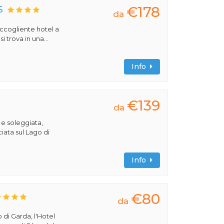
€178
S
da
 accogliente hotel a
 trova in una...
Info
€139
da
 e soleggiata,
iata sul Lago di
Info
€80
da
 di Garda, l'Hotel