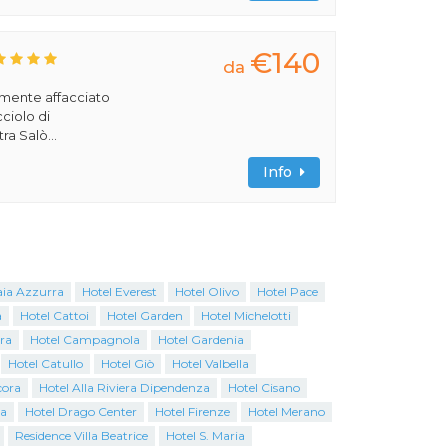
€140
da
amente affacciato
cciolo di
ra Salò...
Info
aia Azzurra
Hotel Everest
Hotel Olivo
Hotel Pace
a
Hotel Cattoi
Hotel Garden
Hotel Michelotti
ra
Hotel Campagnola
Hotel Gardenia
Hotel Catullo
Hotel Giò
Hotel Valbella
cora
Hotel Alla Riviera Dipendenza
Hotel Cisano
na
Hotel Drago Center
Hotel Firenze
Hotel Merano
Residence Villa Beatrice
Hotel S. Maria