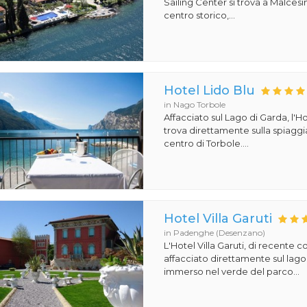
Sailing Center si trova a Malcesin
centro storico,...
Hotel Lido Blu
in Nago Torbole
Affacciato sul Lago di Garda, l'Ho
trova direttamente sulla spiaggi
centro di Torbole....
Hotel Villa Garuti
in Padenghe (Desenzano)
L'Hotel Villa Garuti, di recente c
affacciato direttamente sul lago
immerso nel verde del parco...