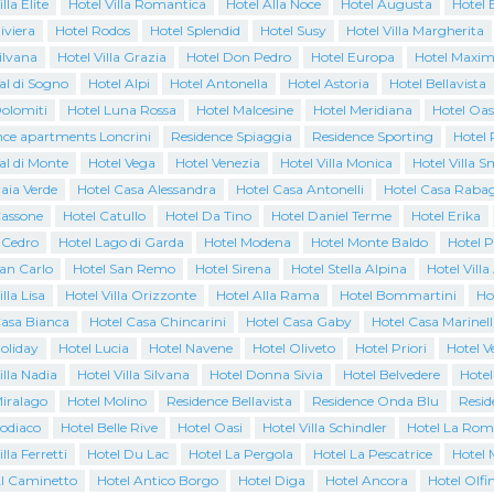
lla Elite
Hotel Villa Romantica
Hotel Alla Noce
Hotel Augusta
Hotel 
iviera
Hotel Rodos
Hotel Splendid
Hotel Susy
Hotel Villa Margherita
ilvana
Hotel Villa Grazia
Hotel Don Pedro
Hotel Europa
Hotel Maxim
al di Sogno
Hotel Alpi
Hotel Antonella
Hotel Astoria
Hotel Bellavista
Dolomiti
Hotel Luna Rossa
Hotel Malcesine
Hotel Meridiana
Hotel Oas
nce apartments Loncrini
Residence Spiaggia
Residence Sporting
Hotel 
al di Monte
Hotel Vega
Hotel Venezia
Hotel Villa Monica
Hotel Villa 
aia Verde
Hotel Casa Alessandra
Hotel Casa Antonelli
Hotel Casa Raba
Cassone
Hotel Catullo
Hotel Da Tino
Hotel Daniel Terme
Hotel Erika
l Cedro
Hotel Lago di Garda
Hotel Modena
Hotel Monte Baldo
Hotel 
San Carlo
Hotel San Remo
Hotel Sirena
Hotel Stella Alpina
Hotel Villa
lla Lisa
Hotel Villa Orizzonte
Hotel Alla Rama
Hotel Bommartini
Ho
Casa Bianca
Hotel Casa Chincarini
Hotel Casa Gaby
Hotel Casa Marinell
oliday
Hotel Lucia
Hotel Navene
Hotel Oliveto
Hotel Priori
Hotel 
illa Nadia
Hotel Villa Silvana
Hotel Donna Sivia
Hotel Belvedere
Hotel
Miralago
Hotel Molino
Residence Bellavista
Residence Onda Blu
Resid
Zodiaco
Hotel Belle Rive
Hotel Oasi
Hotel Villa Schindler
Hotel La Rom
lla Ferretti
Hotel Du Lac
Hotel La Pergola
Hotel La Pescatrice
Hotel 
Al Caminetto
Hotel Antico Borgo
Hotel Diga
Hotel Ancora
Hotel Olfi