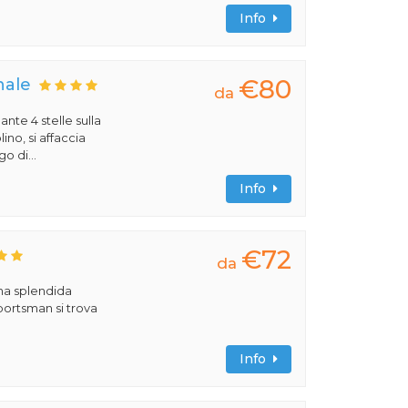
Info
€80
nale
da
ante 4 stelle sulla
no, si affaccia
o di...
Info
€72
da
una splendida
portsman si trova
Info