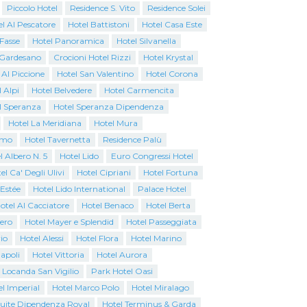
Piccolo Hotel
Residence S. Vito
Residence Solei
l Al Pescatore
Hotel Battistoni
Hotel Casa Este
 Fasse
Hotel Panoramica
Hotel Silvanella
o Gardesano
Crocioni Hotel Rizzi
Hotel Krystal
 Al Piccione
Hotel San Valentino
Hotel Corona
 Alpi
Hotel Belvedere
Hotel Carmencita
l Speranza
Hotel Speranza Dipendenza
Hotel La Meridiana
Hotel Mura
emo
Hotel Tavernetta
Residence Palù
l Albero N. 5
Hotel Lido
Euro Congressi Hotel
el Ca' Degli Ulivi
Hotel Cipriani
Hotel Fortuna
 Estée
Hotel Lido International
Palace Hotel
otel Al Cacciatore
Hotel Benaco
Hotel Berta
iero
Hotel Mayer e Splendid
Hotel Passeggiata
io
Hotel Alessi
Hotel Flora
Hotel Marino
apoli
Hotel Vittoria
Hotel Aurora
 Locanda San Vigilio
Park Hotel Oasi
l Imperial
Hotel Marco Polo
Hotel Miralago
Suite Dipendenza Royal
Hotel Terminus & Garda