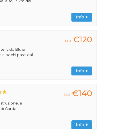
e, a soli 3 km dal
Info
€120
da
tel Lido Blu si
a a pochi passi dal
Info
€140
da
ostruzione, è
 di Garda,
Info