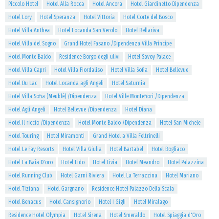
Piccolo Hotel
Hotel Alla Rocca
Hotel Ancora
Hotel Giardinetto Dipendenza
Hotel Lory
Hotel Speranza
Hotel Vittoria
Hotel Corte del Bosco
Hotel Villa Anthea
Hotel Locanda San Verolo
Hotel Bellariva
Hotel Villa del Sogno
Grand Hotel Fasano /Dipendenza Villa Principe
Hotel Monte Baldo
Residence Borgo degli ulivi
Hotel Savoy Palace
Hotel Villa Capri
Hotel Villa Fiordaliso
Hotel Villa Sofia
Hotel Bellevue
Hotel Du Lac
Hotel Locanda agli Angeli
Hotel Saturnia
Hotel Villa Sofia (Meublè) /Dipendenza
Hotel Ville Montefiori /Dipendenza
Hotel Agli Angeli
Hotel Bellevue /Dipendenza
Hotel Diana
Hotel Il riccio /Dipendenza
Hotel Monte Baldo /Dipendenza
Hotel San Michele
Hotel Touring
Hotel Miramonti
Grand Hotel a Villa Feltrinelli
Hotel Le Fay Resorts
Hotel Villa Giulia
Hotel Bartabel
Hotel Bogliaco
Hotel La Baia D'oro
Hotel Lido
Hotel Livia
Hotel Meandro
Hotel Palazzina
Hotel Running Club
Hotel Garni Riviera
Hotel La Terrazzina
Hotel Mariano
Hotel Tiziana
Hotel Gargnano
Residence Hotel Palazzo Della Scala
Hotel Benacus
Hotel Cansignorio
Hotel I Gigli
Hotel Miralago
Residence Hotel Olympia
Hotel Sirena
Hotel Smeraldo
Hotel Spiaggia d'Oro