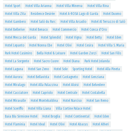
Hotel Sport
Hotel Villa Arianna
Hotel Villa Minerva
Hotel Villa Rina
Hotel Villa Zita
Residence Desirèe
Hotel A-ROSA Lago di Garda
Hotel Duomo
Hotel Gambero
Hotel Salò du Parc
Hotel Villa Arcadio
Hotel Al Terrazzo di Salò
Hotel Bellerive
Hotel Benaco
Hotel Commercio
Hotel Conca d'Oro
Hotel Mecca del Garda
Hotel Splendid
Hotel Vigna
Hotel Betty
Hotel Eden
Hotel Lepanto
Hotel Nonna Ebe
Hotel Olivi
Hotel Cesira
Hotel Villa S. Maria
Park Hotel Casimiro
Bella Hotel & Leisure
Hotel Garden Zorzi
Hotel San Filis
Hotel La Sorgente
Hotel Sacro Cuore
Hotel Diana
Park Hotel Jolanda
Hotel Laguna
Hotel San Zeno
Hotel Sole
Sporting Hotel
Hotel Alla Pineta
Hotel Aurora
Hotel Bellavista
Hotel Castagneto
Hotel Genziana
Hotel Miralago
Hotel Alla Palazzina
Hotel Aloisi
Hotel Belvedere
Hotel Cacciatore
Hotel Capriolo
Hotel Centrale
Hotel Costabella
Hotel Miravalle
Hotel Montebaldina
Hotel Narciso
Hotel San Remo
Hotel Sceriffo
Hotel Villa Liana
Villa Cortine Palace Hotel
Baia Blu Sirmione Hotel
Hotel Broglia
Hotel Continental
Hotel Eden
Hotel Flaminia
Hotel Ideal
Hotel Olivi
Hotel Abacus
Hotel Alfieri