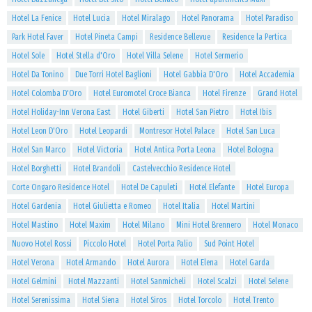
Hotel La Fenice
Hotel Lucia
Hotel Miralago
Hotel Panorama
Hotel Paradiso
Park Hotel Faver
Hotel Pineta Campi
Residence Bellevue
Residence la Pertica
Hotel Sole
Hotel Stella d'Oro
Hotel Villa Selene
Hotel Sermerio
Hotel Da Tonino
Due Torri Hotel Baglioni
Hotel Gabbia D'Oro
Hotel Accademia
Hotel Colomba D'Oro
Hotel Euromotel Croce Bianca
Hotel Firenze
Grand Hotel
Hotel Holiday-Inn Verona East
Hotel Giberti
Hotel San Pietro
Hotel Ibis
Hotel Leon D'Oro
Hotel Leopardi
Montresor Hotel Palace
Hotel San Luca
Hotel San Marco
Hotel Victoria
Hotel Antica Porta Leona
Hotel Bologna
Hotel Borghetti
Hotel Brandoli
Castelvecchio Residence Hotel
Corte Ongaro Residence Hotel
Hotel De Capuleti
Hotel Elefante
Hotel Europa
Hotel Gardenia
Hotel Giulietta e Romeo
Hotel Italia
Hotel Martini
Hotel Mastino
Hotel Maxim
Hotel Milano
Mini Hotel Brennero
Hotel Monaco
Nuovo Hotel Rossi
Piccolo Hotel
Hotel Porta Palio
Sud Point Hotel
Hotel Verona
Hotel Armando
Hotel Aurora
Hotel Elena
Hotel Garda
Hotel Gelmini
Hotel Mazzanti
Hotel Sanmicheli
Hotel Scalzi
Hotel Selene
Hotel Serenissima
Hotel Siena
Hotel Siros
Hotel Torcolo
Hotel Trento