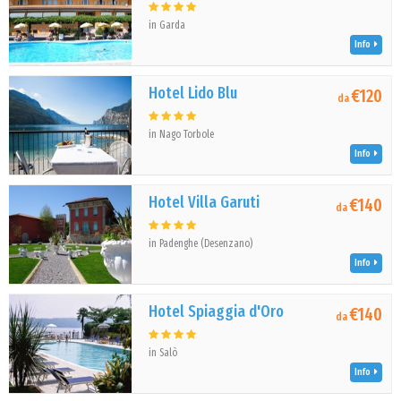
in Garda
Info
Hotel Lido Blu
€120
da
in Nago Torbole
Info
Hotel Villa Garuti
€140
da
in Padenghe (Desenzano)
Info
Hotel Spiaggia d'Oro
€140
da
in Salò
Info