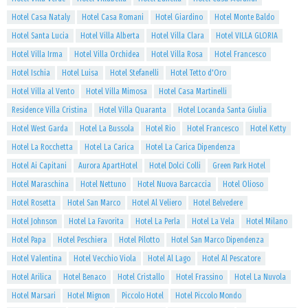
Hotel Casa Nataly
Hotel Casa Romani
Hotel Giardino
Hotel Monte Baldo
Hotel Santa Lucia
Hotel Villa Alberta
Hotel Villa Clara
Hotel VILLA GLORIA
Hotel Villa Irma
Hotel Villa Orchidea
Hotel Villa Rosa
Hotel Francesco
Hotel Ischia
Hotel Luisa
Hotel Stefanelli
Hotel Tetto d'Oro
Hotel Villa al Vento
Hotel Villa Mimosa
Hotel Casa Martinelli
Residence Villa Cristina
Hotel Villa Quaranta
Hotel Locanda Santa Giulia
Hotel West Garda
Hotel La Bussola
Hotel Rio
Hotel Francesco
Hotel Ketty
Hotel La Rocchetta
Hotel La Carica
Hotel La Carica Dipendenza
Hotel Ai Capitani
Aurora ApartHotel
Hotel Dolci Colli
Green Park Hotel
Hotel Maraschina
Hotel Nettuno
Hotel Nuova Barcaccia
Hotel Olioso
Hotel Rosetta
Hotel San Marco
Hotel Al Veliero
Hotel Belvedere
Hotel Johnson
Hotel La Favorita
Hotel La Perla
Hotel La Vela
Hotel Milano
Hotel Papa
Hotel Peschiera
Hotel Pilotto
Hotel San Marco Dipendenza
Hotel Valentina
Hotel Vecchio Viola
Hotel Al Lago
Hotel Al Pescatore
Hotel Arilica
Hotel Benaco
Hotel Cristallo
Hotel Frassino
Hotel La Nuvola
Hotel Marsari
Hotel Mignon
Piccolo Hotel
Hotel Piccolo Mondo