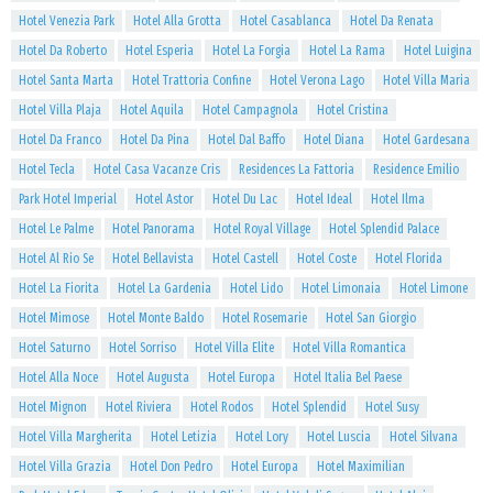
Hotel Venezia Park
Hotel Alla Grotta
Hotel Casablanca
Hotel Da Renata
Hotel Da Roberto
Hotel Esperia
Hotel La Forgia
Hotel La Rama
Hotel Luigina
Hotel Santa Marta
Hotel Trattoria Confine
Hotel Verona Lago
Hotel Villa Maria
Hotel Villa Plaja
Hotel Aquila
Hotel Campagnola
Hotel Cristina
Hotel Da Franco
Hotel Da Pina
Hotel Dal Baffo
Hotel Diana
Hotel Gardesana
Hotel Tecla
Hotel Casa Vacanze Cris
Residences La Fattoria
Residence Emilio
Park Hotel Imperial
Hotel Astor
Hotel Du Lac
Hotel Ideal
Hotel Ilma
Hotel Le Palme
Hotel Panorama
Hotel Royal Village
Hotel Splendid Palace
Hotel Al Rio Se
Hotel Bellavista
Hotel Castell
Hotel Coste
Hotel Florida
Hotel La Fiorita
Hotel La Gardenia
Hotel Lido
Hotel Limonaia
Hotel Limone
Hotel Mimose
Hotel Monte Baldo
Hotel Rosemarie
Hotel San Giorgio
Hotel Saturno
Hotel Sorriso
Hotel Villa Elite
Hotel Villa Romantica
Hotel Alla Noce
Hotel Augusta
Hotel Europa
Hotel Italia Bel Paese
Hotel Mignon
Hotel Riviera
Hotel Rodos
Hotel Splendid
Hotel Susy
Hotel Villa Margherita
Hotel Letizia
Hotel Lory
Hotel Luscia
Hotel Silvana
Hotel Villa Grazia
Hotel Don Pedro
Hotel Europa
Hotel Maximilian