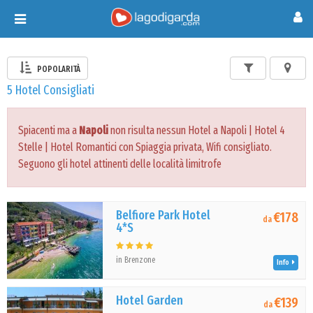
Toggle
navigation
POPOLARITÀ
5 Hotel Consigliati
Spiacenti ma a
Napoli
non risulta nessun Hotel a Napoli | Hotel 4
Stelle | Hotel Romantici con Spiaggia privata, Wifi consigliato.
Seguono gli hotel attinenti delle località limitrofe
Belfiore Park Hotel
€178
da
4*S
in Brenzone
Info
Hotel Garden
€139
da