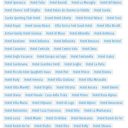
Hotel Speranza
Hotel Tulio
Hotel Basioli
Hotel La Muraglia
Hotel All'Alpino
Hotel Chervo' Golf S.Vigilio
Hotel Relais de charme Le Videlle
Hotel Garda
Garda Sporting Club Hotel
Grand Hotel Liberty
Hotel Kristal Palace
Hotel Oasi
Hotel Royal
Hotel Savoy Palace
Villa Enrica Feel Good Hotel
Hotel Villa Nicolli
Active Family Hotel Gioiosa
Hotel Al Maso
Hotel Alberello
Hotel Arethusa
Hotel Bastione
Hotel Bellariva
Hotel Bellavista
Hotel Benacus
Hotel Bristol
Hotel Canarino
Hotel Centrale
Hotel Centro Vela
Hotel Deva
Hotel Englo Vacanze
Hotel Europa sul lago
Hotel Fontanella
Hotel Gabry
Hotel Gardesana
Hotel Giardino Verdi
Hotel Goglio
Hotel La Perla
Hotel Piccolo Eden Spaghetti Haus
Hotel Pier
Hotel Prince
Hotel Riviera
Hotel Rudy
Hotel Venezia
Hotel Villa Giuliana
Hotel Villa Miravalle
Hotel Villa Moretti
Hotel Virgilio
Hotel Vittoria
Hotel Ancora
Hotel Benini
Hotel Diana
Hotel Ponale - Casa della Trota
Hotel Primo
Hotel Rosa Alpina
Hotel Villa Maria
Hotel Vilpiano
Hotel Al Lago
Hotel Alpino
Hotel Benacense
Hotel Beniamino
Hotel Casa Francesca
Hotel Elite
Hotel La Montanara
Hotel Lucia
Hotel Miami
Hotel Orchidea
Hotel Panorama
Hotel Rastel de Fer
Hotel Restel de Fer
Hotel Rialto
Hotel Rita
Hotel Rolly
Hotel Silvana