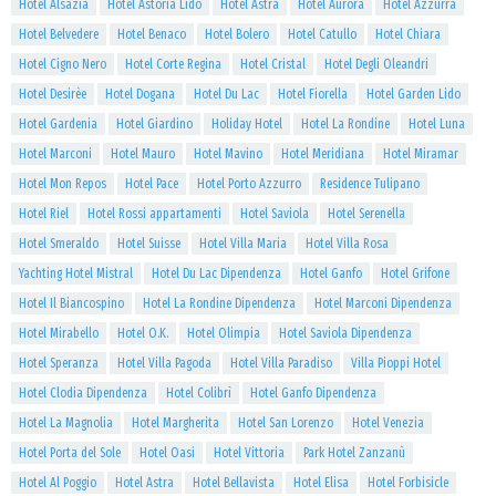
Hotel Alsazia
Hotel Astoria Lido
Hotel Astra
Hotel Aurora
Hotel Azzurra
Hotel Belvedere
Hotel Benaco
Hotel Bolero
Hotel Catullo
Hotel Chiara
Hotel Cigno Nero
Hotel Corte Regina
Hotel Cristal
Hotel Degli Oleandri
Hotel Desirèe
Hotel Dogana
Hotel Du Lac
Hotel Fiorella
Hotel Garden Lido
Hotel Gardenia
Hotel Giardino
Holiday Hotel
Hotel La Rondine
Hotel Luna
Hotel Marconi
Hotel Mauro
Hotel Mavino
Hotel Meridiana
Hotel Miramar
Hotel Mon Repos
Hotel Pace
Hotel Porto Azzurro
Residence Tulipano
Hotel Riel
Hotel Rossi appartamenti
Hotel Saviola
Hotel Serenella
Hotel Smeraldo
Hotel Suisse
Hotel Villa Maria
Hotel Villa Rosa
Yachting Hotel Mistral
Hotel Du Lac Dipendenza
Hotel Ganfo
Hotel Grifone
Hotel Il Biancospino
Hotel La Rondine Dipendenza
Hotel Marconi Dipendenza
Hotel Mirabello
Hotel O.K.
Hotel Olimpia
Hotel Saviola Dipendenza
Hotel Speranza
Hotel Villa Pagoda
Hotel Villa Paradiso
Villa Pioppi Hotel
Hotel Clodia Dipendenza
Hotel Colibrì
Hotel Ganfo Dipendenza
Hotel La Magnolia
Hotel Margherita
Hotel San Lorenzo
Hotel Venezia
Hotel Porta del Sole
Hotel Oasi
Hotel Vittoria
Park Hotel Zanzanù
Hotel Al Poggio
Hotel Astra
Hotel Bellavista
Hotel Elisa
Hotel Forbisicle