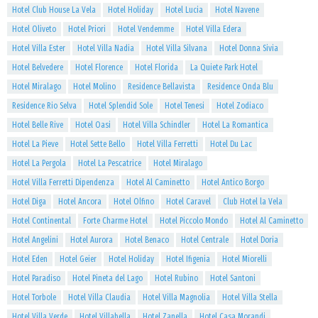
Hotel Club House La Vela
Hotel Holiday
Hotel Lucia
Hotel Navene
Hotel Oliveto
Hotel Priori
Hotel Vendemme
Hotel Villa Edera
Hotel Villa Ester
Hotel Villa Nadia
Hotel Villa Silvana
Hotel Donna Sivia
Hotel Belvedere
Hotel Florence
Hotel Florida
La Quiete Park Hotel
Hotel Miralago
Hotel Molino
Residence Bellavista
Residence Onda Blu
Residence Rio Selva
Hotel Splendid Sole
Hotel Tenesi
Hotel Zodiaco
Hotel Belle Rive
Hotel Oasi
Hotel Villa Schindler
Hotel La Romantica
Hotel La Pieve
Hotel Sette Bello
Hotel Villa Ferretti
Hotel Du Lac
Hotel La Pergola
Hotel La Pescatrice
Hotel Miralago
Hotel Villa Ferretti Dipendenza
Hotel Al Caminetto
Hotel Antico Borgo
Hotel Diga
Hotel Ancora
Hotel Olfino
Hotel Caravel
Club Hotel la Vela
Hotel Continental
Forte Charme Hotel
Hotel Piccolo Mondo
Hotel Al Caminetto
Hotel Angelini
Hotel Aurora
Hotel Benaco
Hotel Centrale
Hotel Doria
Hotel Eden
Hotel Geier
Hotel Holiday
Hotel Ifigenia
Hotel Miorelli
Hotel Paradiso
Hotel Pineta del Lago
Hotel Rubino
Hotel Santoni
Hotel Torbole
Hotel Villa Claudia
Hotel Villa Magnolia
Hotel Villa Stella
Hotel Villa Verde
Hotel Villabella
Hotel Zanella
Hotel Casa Morandi