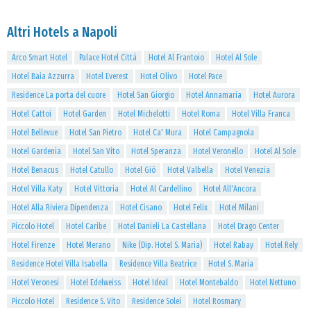
Altri Hotels a Napoli
Arco Smart Hotel
Palace Hotel Città
Hotel Al Frantoio
Hotel Al Sole
Hotel Baia Azzurra
Hotel Everest
Hotel Olivo
Hotel Pace
Residence La porta del cuore
Hotel San Giorgio
Hotel Annamaria
Hotel Aurora
Hotel Cattoi
Hotel Garden
Hotel Michelotti
Hotel Roma
Hotel Villa Franca
Hotel Bellevue
Hotel San Pietro
Hotel Ca' Mura
Hotel Campagnola
Hotel Gardenia
Hotel San Vito
Hotel Speranza
Hotel Veronello
Hotel Al Sole
Hotel Benacus
Hotel Catullo
Hotel Giò
Hotel Valbella
Hotel Venezia
Hotel Villa Katy
Hotel Vittoria
Hotel Al Cardellino
Hotel All'Ancora
Hotel Alla Riviera Dipendenza
Hotel Cisano
Hotel Felix
Hotel Milani
Piccolo Hotel
Hotel Caribe
Hotel Danieli La Castellana
Hotel Drago Center
Hotel Firenze
Hotel Merano
Nike (Dip. Hotel S. Maria)
Hotel Rabay
Hotel Rely
Residence Hotel Villa Isabella
Residence Villa Beatrice
Hotel S. Maria
Hotel Veronesi
Hotel Edelweiss
Hotel Ideal
Hotel Montebaldo
Hotel Nettuno
Piccolo Hotel
Residence S. Vito
Residence Solei
Hotel Rosmary