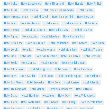
Hotel Gallo
Hotel La Rotonda
Hotel Miramonti
Hotel Tignale
Hotel Ai Tigli
Hotel Al Prà
Hotel Castello
Hotel Forbisicle Dipendenza
Hotel Galvani
Hotel Internazionale
Hotel Al Caval
Hotel Baia dei Pini
Hotel Benacus
Hotel Eden
Hotel Gardesana
Hotel Marina
Hotel Menapace
Hotel Pace
Hotel Romeo
Hotel Villa Carlotta
Hotel Villa Giada
Hotel Al Castello
Hotel Alpino
Hotel Astoria
Hotel Belvedere
Hotel Continental
Hotel Delle Rose
Hotel Due Palme
Hotel Fraderiana
Hotel Garden
Hotel Onda
Hotel Lorolli
Hotel Pai
Hotel Panorama
Hotel Villa Susy
Hotel Villa Tiziana
Hotel Lido
Hotel Rita
Hotel San Faustino
Hotel San Marco
Hotel Sirenella
Hotel Sonia
Hotel Zanetti
Hotel Maderno
Residence dei Limoni
Hotel Adria resort
Hotel Bel Soggiorno
Hotel Benaco
Hotel Cavallino
Hotel Eden
Hotel Garden
Hotel Golfo
Hotel Locanda Alpina
Hotel Milano
Hotel San Marco
Hotel Serenella
Hotel Sole
Hotel Sorriso
Hotel Splendid
Hotel Tre Lampioni
Hotel Vienna
Hotel Villa Belvedere
Hotel Vittoria
Hotel Diana
Hotel Giardino
Hotel Igea
Hotel Olivi
Hotel Villa Angela
Hotel Astra
Hotel Fontanella
Hotel Garda
Hotel Campi
Hotel Piccola Italia
Hotel Bazzanega
Hotel Bel Sito
Hotel Benaco
Hotel apartments Maxi