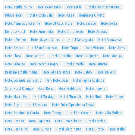
Hotel Aquila d'Oro
Hotel Desenzano
Hotel Estée
Hotel Lido International
Palace Hotel
Hotel Piccola Vela
Hotel Plaza
Residence Oliveto
Hotel Admiral Villa Erme
Hotel Al Cacciatore
Hotel Benaco
Hotel Berta
Bonotto Hotel
Hotel Enrichetta
Hotel Giardinetto
Hotel Armony
Hotel Il Veliero
Hotel Mayer e Splendid
Hotel Passeggiata
Hotel Primavera
Hotel Riviera
Hotel San Francesco
Hotel Tripoli
Hotel Vittorio
Hotel Alessi
Hotel Flora
Hotel Marino
Hotel Il Corallo
Hotel La Quiete
Hotel Moniga
Hotel Principe
Hotel Vecchia Napoli
Hotel Vittoria
Hotel Aurora
Residence Stella Alpina
Hotel Al Cacciatore
Hotel Baldo
Hotel Du Parc
Hotel Locanda San Vigilio
Park Hotel Oasi
Hotel Regina Adelaide
Sport Hotel Olimpo
Hotel Doria
Hotel Gabbiano
Hotel Imperial
Hotel Marco Polo
Hotel Miralago
Hotel Miravalli
Hotel Mirò
Hotel Palme
Hotel Royal
Hotel Silvestro
Hotel Suite Dipendenza Royal
Hotel Terminus & Garda
Hotel Tobago
Hotel Tre Corone
Hotel Villa Mulino
Hotel Benaco
Hotel Capinera
Hotel Conca d'Oro
Hotel Cortina
Hotel Degli Olivi
Hotel Europa
Hotel Giardinetto
Hotel Giotto
Hotel Italia