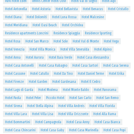
Park Hotel Eden
Tennis Center Hotel Olivi
Hotel Val di Sogno
Hotel Alpi
Hotel Antonella
Hotel Astoria
Hotel Bellavista
Hotel Benacus
Hotel Cristallo
Hotel Diana
Hotel Dolomiti
Hotel Luna Rossa
Hotel Malcesine
Hotel Meridiana
Hotel Oasi Beach
Hotel Orchidea
Residence apartments Loncrini
Residence Spiaggia
Residence Sporting
Hotel Rosa
Hotel San Marco
Hotel Sole
Hotel Val di Monte
Hotel Vega
Hotel Venezia
Hotel Villa Monica
Hotel Villa Smeralda
Hotel Alpino
Hotel Anna
Hotel Aurora
Hotel Baia Verde
Hotel Casa Alessandra
Hotel Casa Antonelli
Hotel Casa Rabagno
Hotel Casa Sartori
Hotel Casa Serena
Hotel Cassone
Hotel Catullo
Hotel Da Tino
Hotel Daniel Terme
Hotel Erika
Hotel Firenze
Hotel Garden
Hotel Gardesana
Hotel Il Cedro
Hotel Lago di Garda
Hotel Modena
Hotel Monte Baldo
Hotel Panorama
Hotel Paola
Hotel Peler
Piccolo Hotel
Hotel San Carlo
Hotel San Remo
Hotel Sirena
Hotel Stella Alpina
Hotel Villa Andreis
Hotel Villa Florida
Hotel Villa Lara
Hotel Villa Lisa
Hotel Villa Orizzonte
Hotel Alla Rama
Hotel Bommartini
Hotel Campagnola
Hotel Casa Anny
Hotel Casa Bianca
Hotel Casa Chincarini
Hotel Casa Gaby
Hotel Casa Marinella
Hotel Casa Popi