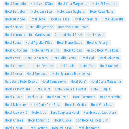
Hotel Smeraldo
Hotel Vela D'Oro
Hotel Villa Margherita
Hotel Al Pescatore
Hotel Battistoni
Hotel Casa Este
Hotel Casa Gagliardi
Hotel Casa Maria
Hotel Da Pippo
Hotel Elena
Hotel Le Fasse
Hotel Panoramica
Hotel Silvanella
Hotel Sorriso
Hotel Villa Josefine
Montresor Hotel Tower
Hotel Centro turistico Gardesano
Crocioni Hotel Rizzi
Hotel Krystal
Hotel Roma
Hotel Agnello d'Oro
Hotel Monte Baldo
Hotel Ai Perseghi
Hotel Al Piccione
Hotel San Valentino
Hotel Corona
Piccolo Hotel Villa Rosa
Hotel Posta
Hotel San Marco
Hotel Villa Cerere
Hotel Alpi
Hotel Belvedere
Hotel Carmencita
Hotel Centrale
Hotel Cristini
Hotel Fiore
Hotel Gondola
Hotel Serena
Hotel Speranza
Hotel Speranza Dipendenza
Gardaland Hotel Resort
Hotel Campanello
Hotel Dore'
Hotel Corte Malaspina
Hotel La Meridiana
Hotel Mura
Hotel Nuova zia Teresa
Hotel Olimpia
Hotel Al Sole
Hotel Italia
Hotel San Remo
Hotel Tavernetta
Residence Palù
Hotel Belvedere
Hotel Corte Delle Rose
Hotel La Grotta
Hotel Villa Rosa
Hotel Albero N. 5
Hotel Lido
Euro Congressi Hotel
Residence al Cacciatore
Hotel Andreis
Hotel Romantic
Hotel Al Sole
Golf Hotel Ca' Degli Ulivi
Hotel Cipriani
Hotel Fortuna
Hotel Villa Eva
Hotel Pinamonte