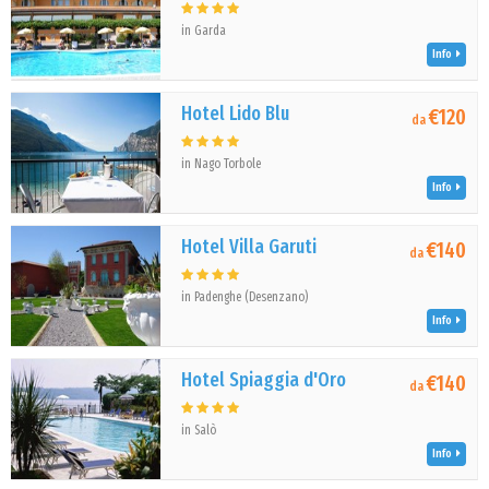
in Garda
Info
Hotel Lido Blu
€120
da
in Nago Torbole
Info
Hotel Villa Garuti
€140
da
in Padenghe (Desenzano)
Info
Hotel Spiaggia d'Oro
€140
da
in Salò
Info