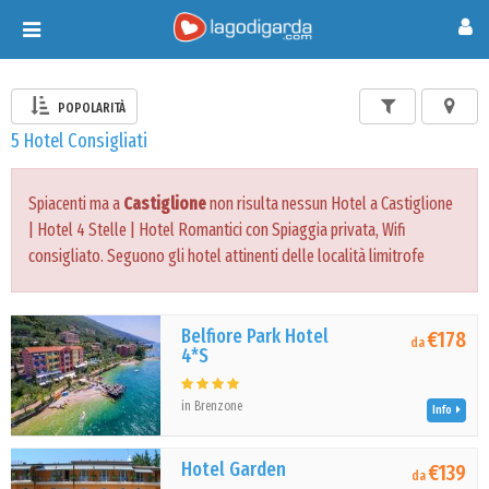
Toggle
navigation
POPOLARITÀ
5 Hotel Consigliati
Spiacenti ma a
Castiglione
non risulta nessun Hotel a Castiglione
| Hotel 4 Stelle | Hotel Romantici con Spiaggia privata, Wifi
consigliato. Seguono gli hotel attinenti delle località limitrofe
Belfiore Park Hotel
€178
da
4*S
in Brenzone
Info
Hotel Garden
€139
da