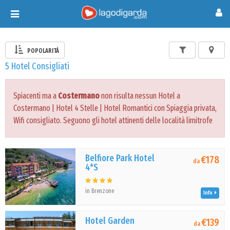
Toggle
navigation
POPOLARITÀ
5 Hotel Consigliati
Spiacenti ma a
Costermano
non risulta nessun Hotel a
Costermano | Hotel 4 Stelle | Hotel Romantici con Spiaggia privata,
Wifi consigliato. Seguono gli hotel attinenti delle località limitrofe
Belfiore Park Hotel
€178
da
4*S
in Brenzone
Info
Hotel Garden
€139
da