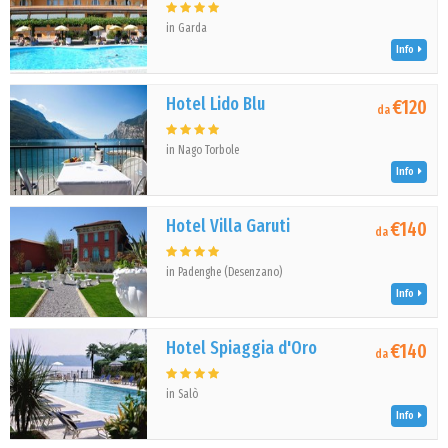
in Garda
Info
Hotel Lido Blu
€120
da
in Nago Torbole
Info
Hotel Villa Garuti
€140
da
in Padenghe (Desenzano)
Info
Hotel Spiaggia d'Oro
€140
da
in Salò
Info