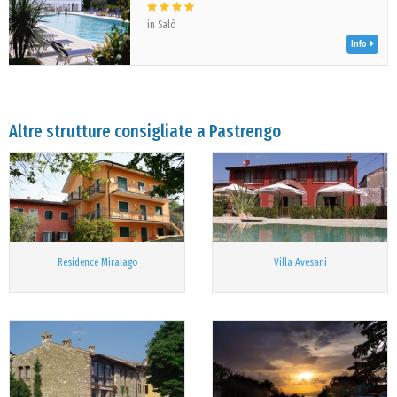
in Salò
Info
Altre strutture consigliate a Pastrengo
Residence Miralago
Villa Avesani