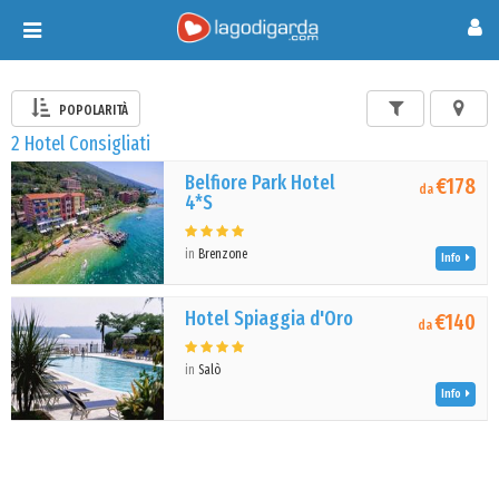
Toggle
navigation
POPOLARITÀ
2 Hotel Consigliati
Belfiore Park Hotel
€178
da
4*S
in
Brenzone
Info
Hotel Spiaggia d'Oro
€140
da
in
Salò
Info