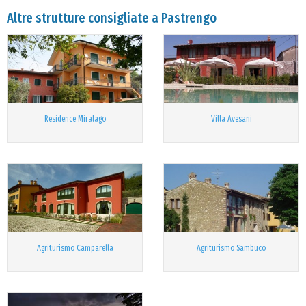
Altre strutture consigliate a Pastrengo
Residence Miralago
Villa Avesani
Agriturismo Camparella
Agriturismo Sambuco