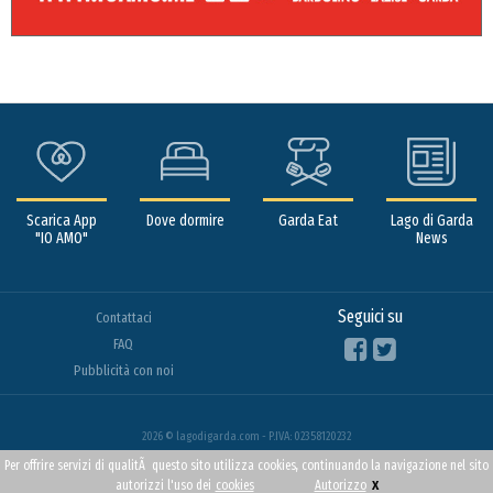
Scarica App
Dove dormire
Garda Eat
Lago di Garda
"IO AMO"
News
Seguici su
Contattaci
FAQ
Pubblicità con noi
2026 © lagodigarda.com - P.IVA: 02358120232
Per offrire servizi di qualitÃ questo sito utilizza cookies, continuando la navigazione nel sito
x
autorizzi l'uso dei
cookies
Autorizzo