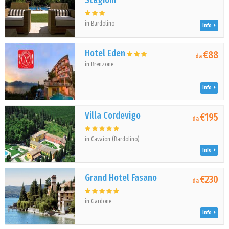
Stagioni
in Bardolino
Info
Hotel Eden
€88
da
in Brenzone
Info
Villa Cordevigo
€195
da
in Cavaion (Bardolino)
Info
Grand Hotel Fasano
€230
da
in Gardone
Info