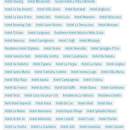
Hotel Touring
Hotel Miramonti
Grand Hotel a Villa Feltrinelli
Hotel Le Fay Resorts
Hotel Villa Giulia
Hotel Bartabel
Hotel Bogliaco
Hotel La Baia D'oro
Hotel Lido
Hotel Livia
Hotel Meandro
Hotel Palazzina
Hotel Running Club
Hotel Garni Riviera
Hotel La Terrazzina
Hotel Mariano
Hotel Tiziana
Hotel Gargnano
Residence Hotel Palazzo Della Scala
Hotel Benacus
Hotel Cansignorio
Hotel I Gigli
Hotel Miralago
Residence Hotel Olympia
Hotel Sirena
Hotel Smeraldo
Hotel Spiaggia d'Oro
Hotel Venezia Park
Hotel Alla Grotta
Hotel Casablanca
Hotel Da Renata
Hotel Da Roberto
Hotel Esperia
Hotel La Forgia
Hotel La Rama
Hotel Luigina
Hotel Santa Marta
Hotel Trattoria Confine
Hotel Verona Lago
Hotel Villa Maria
Hotel Villa Plaja
Hotel Aquila
Hotel Campagnola
Hotel Cristina
Hotel Da Franco
Hotel Da Pina
Hotel Dal Baffo
Hotel Diana
Hotel Gardesana
Hotel Tecla
Hotel Casa Vacanze Cris
Residences La Fattoria
Residence Emilio
Park Hotel Imperial
Hotel Astor
Hotel Du Lac
Hotel Ideal
Hotel Ilma
Hotel Le Palme
Hotel Panorama
Hotel Royal Village
Hotel Splendid Palace
Hotel Al Rio Se
Hotel Bellavista
Hotel Castell
Hotel Coste
Hotel Florida
Hotel La Fiorita
Hotel La Gardenia
Hotel Lido
Hotel Limonaia
Hotel Limone