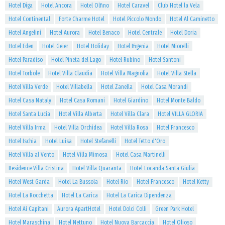
Hotel Diga
Hotel Ancora
Hotel Olfino
Hotel Caravel
Club Hotel la Vela
Hotel Continental
Forte Charme Hotel
Hotel Piccolo Mondo
Hotel Al Caminetto
Hotel Angelini
Hotel Aurora
Hotel Benaco
Hotel Centrale
Hotel Doria
Hotel Eden
Hotel Geier
Hotel Holiday
Hotel Ifigenia
Hotel Miorelli
Hotel Paradiso
Hotel Pineta del Lago
Hotel Rubino
Hotel Santoni
Hotel Torbole
Hotel Villa Claudia
Hotel Villa Magnolia
Hotel Villa Stella
Hotel Villa Verde
Hotel Villabella
Hotel Zanella
Hotel Casa Morandi
Hotel Casa Nataly
Hotel Casa Romani
Hotel Giardino
Hotel Monte Baldo
Hotel Santa Lucia
Hotel Villa Alberta
Hotel Villa Clara
Hotel VILLA GLORIA
Hotel Villa Irma
Hotel Villa Orchidea
Hotel Villa Rosa
Hotel Francesco
Hotel Ischia
Hotel Luisa
Hotel Stefanelli
Hotel Tetto d'Oro
Hotel Villa al Vento
Hotel Villa Mimosa
Hotel Casa Martinelli
Residence Villa Cristina
Hotel Villa Quaranta
Hotel Locanda Santa Giulia
Hotel West Garda
Hotel La Bussola
Hotel Rio
Hotel Francesco
Hotel Ketty
Hotel La Rocchetta
Hotel La Carica
Hotel La Carica Dipendenza
Hotel Ai Capitani
Aurora ApartHotel
Hotel Dolci Colli
Green Park Hotel
Hotel Maraschina
Hotel Nettuno
Hotel Nuova Barcaccia
Hotel Olioso