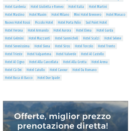
Hotel Gardenia
Hotel Giulietta e Romeo
Hotel Italia
Hotel Martini
Hotel Mastino
Hotel Maxim
Hotel Milano
Mini Hotel Brennero
Hotel Monaco
Nuovo Hotel Rossi
Piccolo Hotel
Hotel Porta Palio
Sud Point Hotel
Hotel Verona
Hotel Armando
Hotel Aurora
Hotel Elena
Hotel Garda
Hotel Gelmini
Hotel Mazzanti
Hotel Sanmicheli
Hotel Scalzi
Hotel Selene
Hotel Serenissima
Hotel Siena
Hotel Siros
Hotel Torcolo
Hotel Trento
Hotel Trieste
Hotel Valpantena
Hotel Valverde
Hotel Al Castello
Hotel Al Cigno
Hotel Alla Cancellata
Hotel Alla Grotta
Hotel Arena
Hotel Cà Dei
Hotel Catullo
Hotel Cavour
Hotel Da Romano
Hotel Buca di Bacco
Hotel Due Spade