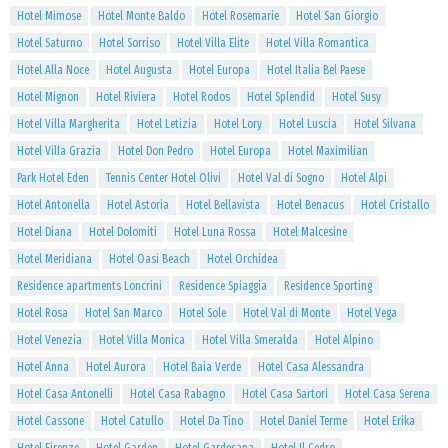
Hotel Mimose
Hotel Monte Baldo
Hotel Rosemarie
Hotel San Giorgio
Hotel Saturno
Hotel Sorriso
Hotel Villa Elite
Hotel Villa Romantica
Hotel Alla Noce
Hotel Augusta
Hotel Europa
Hotel Italia Bel Paese
Hotel Mignon
Hotel Riviera
Hotel Rodos
Hotel Splendid
Hotel Susy
Hotel Villa Margherita
Hotel Letizia
Hotel Lory
Hotel Luscia
Hotel Silvana
Hotel Villa Grazia
Hotel Don Pedro
Hotel Europa
Hotel Maximilian
Park Hotel Eden
Tennis Center Hotel Olivi
Hotel Val di Sogno
Hotel Alpi
Hotel Antonella
Hotel Astoria
Hotel Bellavista
Hotel Benacus
Hotel Cristallo
Hotel Diana
Hotel Dolomiti
Hotel Luna Rossa
Hotel Malcesine
Hotel Meridiana
Hotel Oasi Beach
Hotel Orchidea
Residence apartments Loncrini
Residence Spiaggia
Residence Sporting
Hotel Rosa
Hotel San Marco
Hotel Sole
Hotel Val di Monte
Hotel Vega
Hotel Venezia
Hotel Villa Monica
Hotel Villa Smeralda
Hotel Alpino
Hotel Anna
Hotel Aurora
Hotel Baia Verde
Hotel Casa Alessandra
Hotel Casa Antonelli
Hotel Casa Rabagno
Hotel Casa Sartori
Hotel Casa Serena
Hotel Cassone
Hotel Catullo
Hotel Da Tino
Hotel Daniel Terme
Hotel Erika