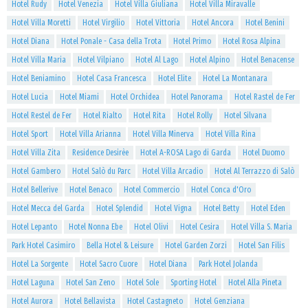
Hotel Rudy
Hotel Venezia
Hotel Villa Giuliana
Hotel Villa Miravalle
Hotel Villa Moretti
Hotel Virgilio
Hotel Vittoria
Hotel Ancora
Hotel Benini
Hotel Diana
Hotel Ponale - Casa della Trota
Hotel Primo
Hotel Rosa Alpina
Hotel Villa Maria
Hotel Vilpiano
Hotel Al Lago
Hotel Alpino
Hotel Benacense
Hotel Beniamino
Hotel Casa Francesca
Hotel Elite
Hotel La Montanara
Hotel Lucia
Hotel Miami
Hotel Orchidea
Hotel Panorama
Hotel Rastel de Fer
Hotel Restel de Fer
Hotel Rialto
Hotel Rita
Hotel Rolly
Hotel Silvana
Hotel Sport
Hotel Villa Arianna
Hotel Villa Minerva
Hotel Villa Rina
Hotel Villa Zita
Residence Desirèe
Hotel A-ROSA Lago di Garda
Hotel Duomo
Hotel Gambero
Hotel Salò du Parc
Hotel Villa Arcadio
Hotel Al Terrazzo di Salò
Hotel Bellerive
Hotel Benaco
Hotel Commercio
Hotel Conca d'Oro
Hotel Mecca del Garda
Hotel Splendid
Hotel Vigna
Hotel Betty
Hotel Eden
Hotel Lepanto
Hotel Nonna Ebe
Hotel Olivi
Hotel Cesira
Hotel Villa S. Maria
Park Hotel Casimiro
Bella Hotel & Leisure
Hotel Garden Zorzi
Hotel San Filis
Hotel La Sorgente
Hotel Sacro Cuore
Hotel Diana
Park Hotel Jolanda
Hotel Laguna
Hotel San Zeno
Hotel Sole
Sporting Hotel
Hotel Alla Pineta
Hotel Aurora
Hotel Bellavista
Hotel Castagneto
Hotel Genziana