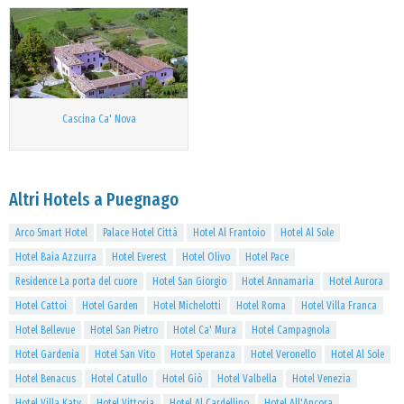
Cascina Ca' Nova
Altri Hotels a Puegnago
Arco Smart Hotel
Palace Hotel Città
Hotel Al Frantoio
Hotel Al Sole
Hotel Baia Azzurra
Hotel Everest
Hotel Olivo
Hotel Pace
Residence La porta del cuore
Hotel San Giorgio
Hotel Annamaria
Hotel Aurora
Hotel Cattoi
Hotel Garden
Hotel Michelotti
Hotel Roma
Hotel Villa Franca
Hotel Bellevue
Hotel San Pietro
Hotel Ca' Mura
Hotel Campagnola
Hotel Gardenia
Hotel San Vito
Hotel Speranza
Hotel Veronello
Hotel Al Sole
Hotel Benacus
Hotel Catullo
Hotel Giò
Hotel Valbella
Hotel Venezia
Hotel Villa Katy
Hotel Vittoria
Hotel Al Cardellino
Hotel All'Ancora