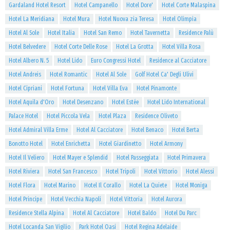
Gardaland Hotel Resort
Hotel Campanello
Hotel Dore'
Hotel Corte Malaspina
Hotel La Meridiana
Hotel Mura
Hotel Nuova zia Teresa
Hotel Olimpia
Hotel Al Sole
Hotel Italia
Hotel San Remo
Hotel Tavernetta
Residence Palù
Hotel Belvedere
Hotel Corte Delle Rose
Hotel La Grotta
Hotel Villa Rosa
Hotel Albero N. 5
Hotel Lido
Euro Congressi Hotel
Residence al Cacciatore
Hotel Andreis
Hotel Romantic
Hotel Al Sole
Golf Hotel Ca' Degli Ulivi
Hotel Cipriani
Hotel Fortuna
Hotel Villa Eva
Hotel Pinamonte
Hotel Aquila d'Oro
Hotel Desenzano
Hotel Estée
Hotel Lido International
Palace Hotel
Hotel Piccola Vela
Hotel Plaza
Residence Oliveto
Hotel Admiral Villa Erme
Hotel Al Cacciatore
Hotel Benaco
Hotel Berta
Bonotto Hotel
Hotel Enrichetta
Hotel Giardinetto
Hotel Armony
Hotel Il Veliero
Hotel Mayer e Splendid
Hotel Passeggiata
Hotel Primavera
Hotel Riviera
Hotel San Francesco
Hotel Tripoli
Hotel Vittorio
Hotel Alessi
Hotel Flora
Hotel Marino
Hotel Il Corallo
Hotel La Quiete
Hotel Moniga
Hotel Principe
Hotel Vecchia Napoli
Hotel Vittoria
Hotel Aurora
Residence Stella Alpina
Hotel Al Cacciatore
Hotel Baldo
Hotel Du Parc
Hotel Locanda San Vigilio
Park Hotel Oasi
Hotel Regina Adelaide