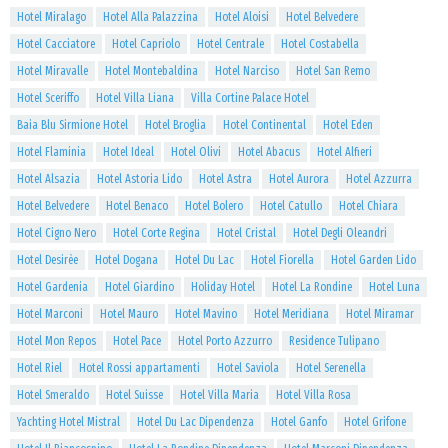
Hotel Miralago
Hotel Alla Palazzina
Hotel Aloisi
Hotel Belvedere
Hotel Cacciatore
Hotel Capriolo
Hotel Centrale
Hotel Costabella
Hotel Miravalle
Hotel Montebaldina
Hotel Narciso
Hotel San Remo
Hotel Sceriffo
Hotel Villa Liana
Villa Cortine Palace Hotel
Baia Blu Sirmione Hotel
Hotel Broglia
Hotel Continental
Hotel Eden
Hotel Flaminia
Hotel Ideal
Hotel Olivi
Hotel Abacus
Hotel Alfieri
Hotel Alsazia
Hotel Astoria Lido
Hotel Astra
Hotel Aurora
Hotel Azzurra
Hotel Belvedere
Hotel Benaco
Hotel Bolero
Hotel Catullo
Hotel Chiara
Hotel Cigno Nero
Hotel Corte Regina
Hotel Cristal
Hotel Degli Oleandri
Hotel Desirèe
Hotel Dogana
Hotel Du Lac
Hotel Fiorella
Hotel Garden Lido
Hotel Gardenia
Hotel Giardino
Holiday Hotel
Hotel La Rondine
Hotel Luna
Hotel Marconi
Hotel Mauro
Hotel Mavino
Hotel Meridiana
Hotel Miramar
Hotel Mon Repos
Hotel Pace
Hotel Porto Azzurro
Residence Tulipano
Hotel Riel
Hotel Rossi appartamenti
Hotel Saviola
Hotel Serenella
Hotel Smeraldo
Hotel Suisse
Hotel Villa Maria
Hotel Villa Rosa
Yachting Hotel Mistral
Hotel Du Lac Dipendenza
Hotel Ganfo
Hotel Grifone