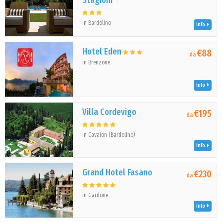
Stagioni
in Bardolino
Info
Hotel Eden
€88
da
in Brenzone
Info
Villa Cordevigo
€195
da
in Cavaion (Bardolino)
Info
Grand Hotel Fasano
€230
da
in Gardone
Info