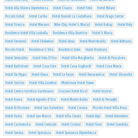
Hotel Alla Riviera Dipendenza
Hotel Cisano
Hotel Felix
Hotel Milani
Piccolo Hotel
Hotel Caribe
Hotel Danieli La Castellana
Hotel Drago Center
Hotel Firenze
Hotel Merano
Nike (Dip. Hotel S. Maria)
Hotel Rabay
Hotel Rely
Residence Hotel Villa Isabella
Residence Villa Beatrice
Hotel S. Maria
Hotel Veronesi
Hotel Edelweiss
Hotel Ideal
Hotel Montebaldo
Hotel Nettuno
Piccolo Hotel
Residence S. Vito
Residence Solei
Hotel Rosmary
Hotel Smeraldo
Hotel Vela D'Oro
Hotel Villa Margherita
Hotel Al Pescatore
Hotel Battistoni
Hotel Casa Este
Hotel Casa Gagliardi
Hotel Casa Maria
Hotel Da Pippo
Hotel Elena
Hotel Le Fasse
Hotel Panoramica
Hotel Silvanella
Hotel Sorriso
Hotel Villa Josefine
Montresor Hotel Tower
Hotel Centro turistico Gardesano
Crocioni Hotel Rizzi
Hotel Krystal
Hotel Roma
Hotel Agnello d'Oro
Hotel Monte Baldo
Hotel Ai Perseghi
Hotel Al Piccione
Hotel San Valentino
Hotel Corona
Piccolo Hotel Villa Rosa
Hotel Posta
Hotel San Marco
Hotel Villa Cerere
Hotel Alpi
Hotel Belvedere
Hotel Carmencita
Hotel Centrale
Hotel Cristini
Hotel Fiore
Hotel Gondola
Hotel Serena
Hotel Speranza
Hotel Speranza Dipendenza