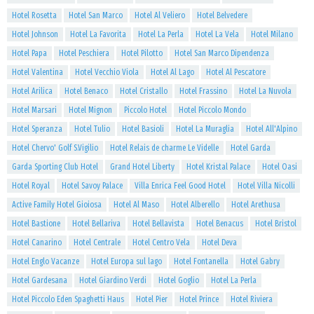
Hotel Rosetta
Hotel San Marco
Hotel Al Veliero
Hotel Belvedere
Hotel Johnson
Hotel La Favorita
Hotel La Perla
Hotel La Vela
Hotel Milano
Hotel Papa
Hotel Peschiera
Hotel Pilotto
Hotel San Marco Dipendenza
Hotel Valentina
Hotel Vecchio Viola
Hotel Al Lago
Hotel Al Pescatore
Hotel Arilica
Hotel Benaco
Hotel Cristallo
Hotel Frassino
Hotel La Nuvola
Hotel Marsari
Hotel Mignon
Piccolo Hotel
Hotel Piccolo Mondo
Hotel Speranza
Hotel Tulio
Hotel Basioli
Hotel La Muraglia
Hotel All'Alpino
Hotel Chervo' Golf S.Vigilio
Hotel Relais de charme Le Videlle
Hotel Garda
Garda Sporting Club Hotel
Grand Hotel Liberty
Hotel Kristal Palace
Hotel Oasi
Hotel Royal
Hotel Savoy Palace
Villa Enrica Feel Good Hotel
Hotel Villa Nicolli
Active Family Hotel Gioiosa
Hotel Al Maso
Hotel Alberello
Hotel Arethusa
Hotel Bastione
Hotel Bellariva
Hotel Bellavista
Hotel Benacus
Hotel Bristol
Hotel Canarino
Hotel Centrale
Hotel Centro Vela
Hotel Deva
Hotel Englo Vacanze
Hotel Europa sul lago
Hotel Fontanella
Hotel Gabry
Hotel Gardesana
Hotel Giardino Verdi
Hotel Goglio
Hotel La Perla
Hotel Piccolo Eden Spaghetti Haus
Hotel Pier
Hotel Prince
Hotel Riviera