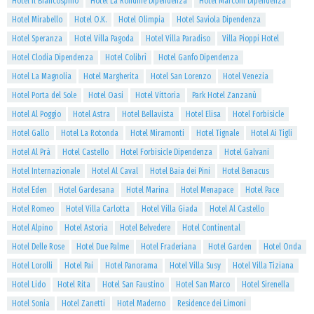
Hotel Il Biancospino
Hotel La Rondine Dipendenza
Hotel Marconi Dipendenza
Hotel Mirabello
Hotel O.K.
Hotel Olimpia
Hotel Saviola Dipendenza
Hotel Speranza
Hotel Villa Pagoda
Hotel Villa Paradiso
Villa Pioppi Hotel
Hotel Clodia Dipendenza
Hotel Colibrì
Hotel Ganfo Dipendenza
Hotel La Magnolia
Hotel Margherita
Hotel San Lorenzo
Hotel Venezia
Hotel Porta del Sole
Hotel Oasi
Hotel Vittoria
Park Hotel Zanzanù
Hotel Al Poggio
Hotel Astra
Hotel Bellavista
Hotel Elisa
Hotel Forbisicle
Hotel Gallo
Hotel La Rotonda
Hotel Miramonti
Hotel Tignale
Hotel Ai Tigli
Hotel Al Prà
Hotel Castello
Hotel Forbisicle Dipendenza
Hotel Galvani
Hotel Internazionale
Hotel Al Caval
Hotel Baia dei Pini
Hotel Benacus
Hotel Eden
Hotel Gardesana
Hotel Marina
Hotel Menapace
Hotel Pace
Hotel Romeo
Hotel Villa Carlotta
Hotel Villa Giada
Hotel Al Castello
Hotel Alpino
Hotel Astoria
Hotel Belvedere
Hotel Continental
Hotel Delle Rose
Hotel Due Palme
Hotel Fraderiana
Hotel Garden
Hotel Onda
Hotel Lorolli
Hotel Pai
Hotel Panorama
Hotel Villa Susy
Hotel Villa Tiziana
Hotel Lido
Hotel Rita
Hotel San Faustino
Hotel San Marco
Hotel Sirenella
Hotel Sonia
Hotel Zanetti
Hotel Maderno
Residence dei Limoni