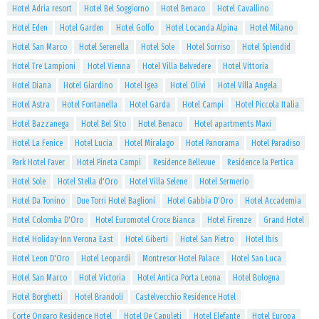
Hotel Adria resort
Hotel Bel Soggiorno
Hotel Benaco
Hotel Cavallino
Hotel Eden
Hotel Garden
Hotel Golfo
Hotel Locanda Alpina
Hotel Milano
Hotel San Marco
Hotel Serenella
Hotel Sole
Hotel Sorriso
Hotel Splendid
Hotel Tre Lampioni
Hotel Vienna
Hotel Villa Belvedere
Hotel Vittoria
Hotel Diana
Hotel Giardino
Hotel Igea
Hotel Olivi
Hotel Villa Angela
Hotel Astra
Hotel Fontanella
Hotel Garda
Hotel Campi
Hotel Piccola Italia
Hotel Bazzanega
Hotel Bel Sito
Hotel Benaco
Hotel apartments Maxi
Hotel La Fenice
Hotel Lucia
Hotel Miralago
Hotel Panorama
Hotel Paradiso
Park Hotel Faver
Hotel Pineta Campi
Residence Bellevue
Residence la Pertica
Hotel Sole
Hotel Stella d'Oro
Hotel Villa Selene
Hotel Sermerio
Hotel Da Tonino
Due Torri Hotel Baglioni
Hotel Gabbia D'Oro
Hotel Accademia
Hotel Colomba D'Oro
Hotel Euromotel Croce Bianca
Hotel Firenze
Grand Hotel
Hotel Holiday-Inn Verona East
Hotel Giberti
Hotel San Pietro
Hotel Ibis
Hotel Leon D'Oro
Hotel Leopardi
Montresor Hotel Palace
Hotel San Luca
Hotel San Marco
Hotel Victoria
Hotel Antica Porta Leona
Hotel Bologna
Hotel Borghetti
Hotel Brandoli
Castelvecchio Residence Hotel
Corte Ongaro Residence Hotel
Hotel De Capuleti
Hotel Elefante
Hotel Europa