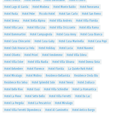
Hotel Firenze
Hotel Garden
Hotel Gardesana
Hotel Il Cedro
Hotel Lago di Garda
Hotel Modena
Hotel Monte Baldo
Hotel Panorama
Hotel Paola
Hotel Peler
Piccolo Hotel
Hotel San Carlo
Hotel San Remo
Hotel Sirena
Hotel Stella Alpina
Hotel Villa Andreis
Hotel Villa Florida
Hotel Villa Lara
Hotel Villa Lisa
Hotel Villa Orizzonte
Hotel Alla Rama
Hotel Bommartini
Hotel Campagnola
Hotel Casa Anny
Hotel Casa Bianca
Hotel Casa Chincarini
Hotel Casa Gaby
Hotel Casa Marinella
Hotel Casa Popi
Hotel Club House La Vela
Hotel Holiday
Hotel Lucia
Hotel Navene
Hotel Oliveto
Hotel Priori
Hotel Vendemme
Hotel Villa Edera
Hotel Villa Ester
Hotel Villa Nadia
Hotel Villa Silvana
Hotel Donna Sivia
Hotel Belvedere
Hotel Florence
Hotel Florida
La Quiete Park Hotel
Hotel Miralago
Hotel Molino
Residence Bellavista
Residence Onda Blu
Residence Rio Selva
Hotel Splendid Sole
Hotel Tenesi
Hotel Zodiaco
Hotel Belle Rive
Hotel Oasi
Hotel Villa Schindler
Hotel La Romantica
Hotel La Pieve
Hotel Sette Bello
Hotel Villa Ferretti
Hotel Du Lac
Hotel La Pergola
Hotel La Pescatrice
Hotel Miralago
Hotel Villa Ferretti Dipendenza
Hotel Al Caminetto
Hotel Antico Borgo