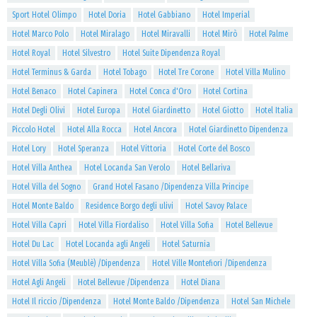
Sport Hotel Olimpo
Hotel Doria
Hotel Gabbiano
Hotel Imperial
Hotel Marco Polo
Hotel Miralago
Hotel Miravalli
Hotel Mirò
Hotel Palme
Hotel Royal
Hotel Silvestro
Hotel Suite Dipendenza Royal
Hotel Terminus & Garda
Hotel Tobago
Hotel Tre Corone
Hotel Villa Mulino
Hotel Benaco
Hotel Capinera
Hotel Conca d'Oro
Hotel Cortina
Hotel Degli Olivi
Hotel Europa
Hotel Giardinetto
Hotel Giotto
Hotel Italia
Piccolo Hotel
Hotel Alla Rocca
Hotel Ancora
Hotel Giardinetto Dipendenza
Hotel Lory
Hotel Speranza
Hotel Vittoria
Hotel Corte del Bosco
Hotel Villa Anthea
Hotel Locanda San Verolo
Hotel Bellariva
Hotel Villa del Sogno
Grand Hotel Fasano /Dipendenza Villa Principe
Hotel Monte Baldo
Residence Borgo degli ulivi
Hotel Savoy Palace
Hotel Villa Capri
Hotel Villa Fiordaliso
Hotel Villa Sofia
Hotel Bellevue
Hotel Du Lac
Hotel Locanda agli Angeli
Hotel Saturnia
Hotel Villa Sofia (Meublè) /Dipendenza
Hotel Ville Montefiori /Dipendenza
Hotel Agli Angeli
Hotel Bellevue /Dipendenza
Hotel Diana
Hotel Il riccio /Dipendenza
Hotel Monte Baldo /Dipendenza
Hotel San Michele