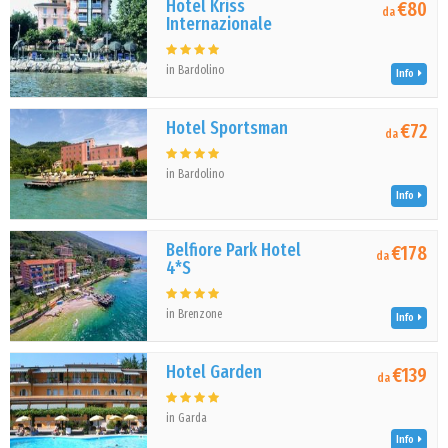
Hotel Kriss
€80
da
Internazionale
in Bardolino
Info
Hotel Sportsman
€72
da
in Bardolino
Info
Belfiore Park Hotel
€178
da
4*S
in Brenzone
Info
Hotel Garden
€139
da
in Garda
Info