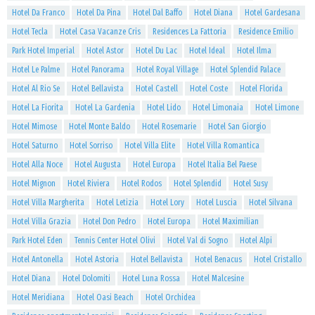
Hotel Da Franco
Hotel Da Pina
Hotel Dal Baffo
Hotel Diana
Hotel Gardesana
Hotel Tecla
Hotel Casa Vacanze Cris
Residences La Fattoria
Residence Emilio
Park Hotel Imperial
Hotel Astor
Hotel Du Lac
Hotel Ideal
Hotel Ilma
Hotel Le Palme
Hotel Panorama
Hotel Royal Village
Hotel Splendid Palace
Hotel Al Rio Se
Hotel Bellavista
Hotel Castell
Hotel Coste
Hotel Florida
Hotel La Fiorita
Hotel La Gardenia
Hotel Lido
Hotel Limonaia
Hotel Limone
Hotel Mimose
Hotel Monte Baldo
Hotel Rosemarie
Hotel San Giorgio
Hotel Saturno
Hotel Sorriso
Hotel Villa Elite
Hotel Villa Romantica
Hotel Alla Noce
Hotel Augusta
Hotel Europa
Hotel Italia Bel Paese
Hotel Mignon
Hotel Riviera
Hotel Rodos
Hotel Splendid
Hotel Susy
Hotel Villa Margherita
Hotel Letizia
Hotel Lory
Hotel Luscia
Hotel Silvana
Hotel Villa Grazia
Hotel Don Pedro
Hotel Europa
Hotel Maximilian
Park Hotel Eden
Tennis Center Hotel Olivi
Hotel Val di Sogno
Hotel Alpi
Hotel Antonella
Hotel Astoria
Hotel Bellavista
Hotel Benacus
Hotel Cristallo
Hotel Diana
Hotel Dolomiti
Hotel Luna Rossa
Hotel Malcesine
Hotel Meridiana
Hotel Oasi Beach
Hotel Orchidea