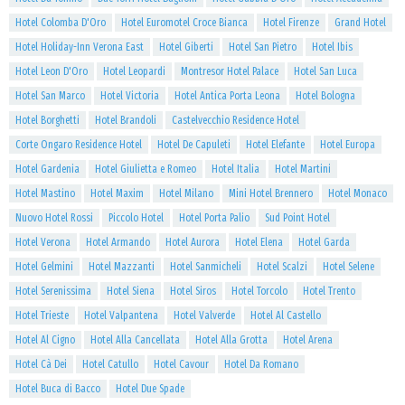
Hotel Colomba D'Oro
Hotel Euromotel Croce Bianca
Hotel Firenze
Grand Hotel
Hotel Holiday-Inn Verona East
Hotel Giberti
Hotel San Pietro
Hotel Ibis
Hotel Leon D'Oro
Hotel Leopardi
Montresor Hotel Palace
Hotel San Luca
Hotel San Marco
Hotel Victoria
Hotel Antica Porta Leona
Hotel Bologna
Hotel Borghetti
Hotel Brandoli
Castelvecchio Residence Hotel
Corte Ongaro Residence Hotel
Hotel De Capuleti
Hotel Elefante
Hotel Europa
Hotel Gardenia
Hotel Giulietta e Romeo
Hotel Italia
Hotel Martini
Hotel Mastino
Hotel Maxim
Hotel Milano
Mini Hotel Brennero
Hotel Monaco
Nuovo Hotel Rossi
Piccolo Hotel
Hotel Porta Palio
Sud Point Hotel
Hotel Verona
Hotel Armando
Hotel Aurora
Hotel Elena
Hotel Garda
Hotel Gelmini
Hotel Mazzanti
Hotel Sanmicheli
Hotel Scalzi
Hotel Selene
Hotel Serenissima
Hotel Siena
Hotel Siros
Hotel Torcolo
Hotel Trento
Hotel Trieste
Hotel Valpantena
Hotel Valverde
Hotel Al Castello
Hotel Al Cigno
Hotel Alla Cancellata
Hotel Alla Grotta
Hotel Arena
Hotel Cà Dei
Hotel Catullo
Hotel Cavour
Hotel Da Romano
Hotel Buca di Bacco
Hotel Due Spade