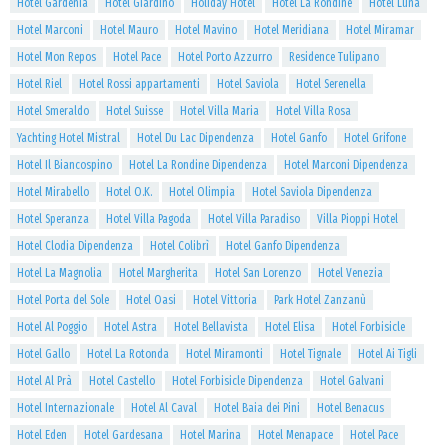
Hotel Gardenia
Hotel Giardino
Holiday Hotel
Hotel La Rondine
Hotel Luna
Hotel Marconi
Hotel Mauro
Hotel Mavino
Hotel Meridiana
Hotel Miramar
Hotel Mon Repos
Hotel Pace
Hotel Porto Azzurro
Residence Tulipano
Hotel Riel
Hotel Rossi appartamenti
Hotel Saviola
Hotel Serenella
Hotel Smeraldo
Hotel Suisse
Hotel Villa Maria
Hotel Villa Rosa
Yachting Hotel Mistral
Hotel Du Lac Dipendenza
Hotel Ganfo
Hotel Grifone
Hotel Il Biancospino
Hotel La Rondine Dipendenza
Hotel Marconi Dipendenza
Hotel Mirabello
Hotel O.K.
Hotel Olimpia
Hotel Saviola Dipendenza
Hotel Speranza
Hotel Villa Pagoda
Hotel Villa Paradiso
Villa Pioppi Hotel
Hotel Clodia Dipendenza
Hotel Colibrì
Hotel Ganfo Dipendenza
Hotel La Magnolia
Hotel Margherita
Hotel San Lorenzo
Hotel Venezia
Hotel Porta del Sole
Hotel Oasi
Hotel Vittoria
Park Hotel Zanzanù
Hotel Al Poggio
Hotel Astra
Hotel Bellavista
Hotel Elisa
Hotel Forbisicle
Hotel Gallo
Hotel La Rotonda
Hotel Miramonti
Hotel Tignale
Hotel Ai Tigli
Hotel Al Prà
Hotel Castello
Hotel Forbisicle Dipendenza
Hotel Galvani
Hotel Internazionale
Hotel Al Caval
Hotel Baia dei Pini
Hotel Benacus
Hotel Eden
Hotel Gardesana
Hotel Marina
Hotel Menapace
Hotel Pace