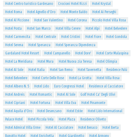
Hotel Centro turistico Gardesano
Crocioni Hotel Rizzi
Hotel Krystal
Hotel Roma
Hotel Agnello d'Oro
Hotel Monte Baldo
Hotel Ai Perseghi
Hotel Al Piccione
Hotel San Valentino
Hotel Corona
Piccolo Hotel Villa Rosa
Hotel Posta
Hotel San Marco
Hotel Villa Cerere
Hotel Alpi
Hotel Belvedere
Hotel Carmencita
Hotel Centrale
Hotel Cristini
Hotel Fiore
Hotel Gondola
Hotel Serena
Hotel Speranza
Hotel Speranza Dipendenza
Gardaland Hotel Resort
Hotel Campanello
Hotel Dore'
Hotel Corte Malaspina
Hotel La Meridiana
Hotel Mura
Hotel Nuova zia Teresa
Hotel Olimpia
Hotel Al Sole
Hotel Italia
Hotel San Remo
Hotel Tavernetta
Residence Palù
Hotel Belvedere
Hotel Corte Delle Rose
Hotel La Grotta
Hotel Villa Rosa
Hotel Albero N. 5
Hotel Lido
Euro Congressi Hotel
Residence al Cacciatore
Hotel Andreis
Hotel Romantic
Hotel Al Sole
Golf Hotel Ca' Degli Ulivi
Hotel Cipriani
Hotel Fortuna
Hotel Villa Eva
Hotel Pinamonte
Hotel Aquila d'Oro
Hotel Desenzano
Hotel Estée
Hotel Lido International
Palace Hotel
Hotel Piccola Vela
Hotel Plaza
Residence Oliveto
Hotel Admiral Villa Erme
Hotel Al Cacciatore
Hotel Benaco
Hotel Berta
Bonotto Hotel
Hotel Enrichetta
Hotel Giardinetto
Hotel Armony