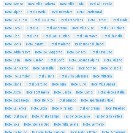
Hotel Romeo
Hotel Villa Carlotta
Hotel Villa Giada
Hotel Al Castello
Hotel Alpino
Hotel Astoria
Hotel Belvedere
Hotel Continental
Hotel Delle Rose
Hotel Due Palme
Hotel Fraderiana
Hotel Garden
Hotel Onda
Hotel Lorolli
Hotel Pai
Hotel Panorama
Hotel Villa Susy
Hotel Villa Tiziana
Hotel Lido
Hotel Rita
Hotel San Faustino
Hotel San Marco
Hotel Sirenella
Hotel Sonia
Hotel Zanetti
Hotel Maderno
Residence dei Limoni
Hotel Adria resort
Hotel Bel Soggiorno
Hotel Benaco
Hotel Cavallino
Hotel Eden
Hotel Garden
Hotel Golfo
Hotel Locanda Alpina
Hotel Milano
Hotel San Marco
Hotel Serenella
Hotel Sole
Hotel Sorriso
Hotel Splendid
Hotel Tre Lampioni
Hotel Vienna
Hotel Villa Belvedere
Hotel Vittoria
Hotel Diana
Hotel Giardino
Hotel Igea
Hotel Olivi
Hotel Villa Angela
Hotel Astra
Hotel Fontanella
Hotel Garda
Hotel Campi
Hotel Piccola Italia
Hotel Bazzanega
Hotel Bel Sito
Hotel Benaco
Hotel apartments Maxi
Hotel La Fenice
Hotel Lucia
Hotel Miralago
Hotel Panorama
Hotel Paradiso
Park Hotel Faver
Hotel Pineta Campi
Residence Bellevue
Residence la Pertica
Hotel Sole
Hotel Stella d'Oro
Hotel Villa Selene
Hotel Sermerio
Hotel Da Tonino
Due Torri Hotel Baglioni
Hotel Gabbia D'Oro
Hotel Accademia