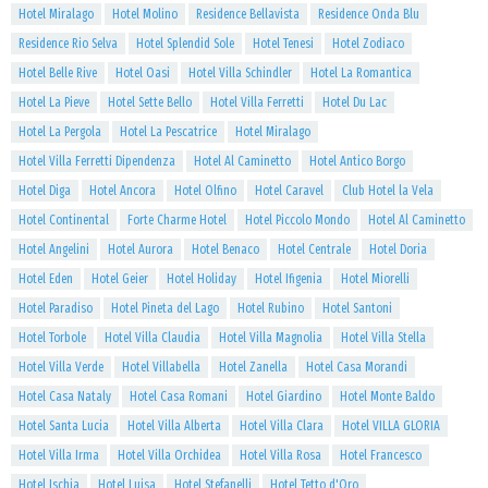
Hotel Miralago
Hotel Molino
Residence Bellavista
Residence Onda Blu
Residence Rio Selva
Hotel Splendid Sole
Hotel Tenesi
Hotel Zodiaco
Hotel Belle Rive
Hotel Oasi
Hotel Villa Schindler
Hotel La Romantica
Hotel La Pieve
Hotel Sette Bello
Hotel Villa Ferretti
Hotel Du Lac
Hotel La Pergola
Hotel La Pescatrice
Hotel Miralago
Hotel Villa Ferretti Dipendenza
Hotel Al Caminetto
Hotel Antico Borgo
Hotel Diga
Hotel Ancora
Hotel Olfino
Hotel Caravel
Club Hotel la Vela
Hotel Continental
Forte Charme Hotel
Hotel Piccolo Mondo
Hotel Al Caminetto
Hotel Angelini
Hotel Aurora
Hotel Benaco
Hotel Centrale
Hotel Doria
Hotel Eden
Hotel Geier
Hotel Holiday
Hotel Ifigenia
Hotel Miorelli
Hotel Paradiso
Hotel Pineta del Lago
Hotel Rubino
Hotel Santoni
Hotel Torbole
Hotel Villa Claudia
Hotel Villa Magnolia
Hotel Villa Stella
Hotel Villa Verde
Hotel Villabella
Hotel Zanella
Hotel Casa Morandi
Hotel Casa Nataly
Hotel Casa Romani
Hotel Giardino
Hotel Monte Baldo
Hotel Santa Lucia
Hotel Villa Alberta
Hotel Villa Clara
Hotel VILLA GLORIA
Hotel Villa Irma
Hotel Villa Orchidea
Hotel Villa Rosa
Hotel Francesco
Hotel Ischia
Hotel Luisa
Hotel Stefanelli
Hotel Tetto d'Oro