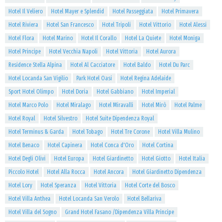
Hotel Il Veliero
Hotel Mayer e Splendid
Hotel Passeggiata
Hotel Primavera
Hotel Riviera
Hotel San Francesco
Hotel Tripoli
Hotel Vittorio
Hotel Alessi
Hotel Flora
Hotel Marino
Hotel Il Corallo
Hotel La Quiete
Hotel Moniga
Hotel Principe
Hotel Vecchia Napoli
Hotel Vittoria
Hotel Aurora
Residence Stella Alpina
Hotel Al Cacciatore
Hotel Baldo
Hotel Du Parc
Hotel Locanda San Vigilio
Park Hotel Oasi
Hotel Regina Adelaide
Sport Hotel Olimpo
Hotel Doria
Hotel Gabbiano
Hotel Imperial
Hotel Marco Polo
Hotel Miralago
Hotel Miravalli
Hotel Mirò
Hotel Palme
Hotel Royal
Hotel Silvestro
Hotel Suite Dipendenza Royal
Hotel Terminus & Garda
Hotel Tobago
Hotel Tre Corone
Hotel Villa Mulino
Hotel Benaco
Hotel Capinera
Hotel Conca d'Oro
Hotel Cortina
Hotel Degli Olivi
Hotel Europa
Hotel Giardinetto
Hotel Giotto
Hotel Italia
Piccolo Hotel
Hotel Alla Rocca
Hotel Ancora
Hotel Giardinetto Dipendenza
Hotel Lory
Hotel Speranza
Hotel Vittoria
Hotel Corte del Bosco
Hotel Villa Anthea
Hotel Locanda San Verolo
Hotel Bellariva
Hotel Villa del Sogno
Grand Hotel Fasano /Dipendenza Villa Principe