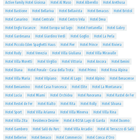
Active Family Hotel Gioiosa
Hotel Al Maso
Hotel Alberello
Hotel Arethusa
Hotel Bastione
Hotel Bellariva
Hotel Bellavista
Hotel Benacus
Hotel Bristol
Hotel Canarino
Hotel Centrale
Hotel Centro Vela
Hotel Deva
Hotel Englo Vacanze
Hotel Europa sul lago
Hotel Fontanella
Hotel Gabry
Hotel Gardesana
Hotel Giardino Verdi
Hotel Goglio
Hotel La Perla
Hotel Piccolo Eden Spaghetti Haus
Hotel Pier
Hotel Prince
Hotel Riviera
Hotel Rudy
Hotel Venezia
Hotel Villa Giuliana
Hotel Villa Miravalle
Hotel Villa Moretti
Hotel Virgilio
Hotel Vittoria
Hotel Ancora
Hotel Benini
Hotel Diana
Hotel Ponale - Casa della Trota
Hotel Primo
Hotel Rosa Alpina
Hotel Villa Maria
Hotel Vilpiano
Hotel Al Lago
Hotel Alpino
Hotel Benacense
Hotel Beniamino
Hotel Casa Francesca
Hotel Elite
Hotel La Montanara
Hotel Lucia
Hotel Miami
Hotel Orchidea
Hotel Panorama
Hotel Rastel de Fer
Hotel Restel de Fer
Hotel Rialto
Hotel Rita
Hotel Rolly
Hotel Silvana
Hotel Sport
Hotel Villa Arianna
Hotel Villa Minerva
Hotel Villa Rina
Hotel Villa Zita
Residence Desirèe
Hotel A-ROSA Lago di Garda
Hotel Duomo
Hotel Gambero
Hotel Salò du Parc
Hotel Villa Arcadio
Hotel Al Terrazzo di Salò
Hotel Bellerive
Hotel Benaco
Hotel Commercio
Hotel Conca d'Oro