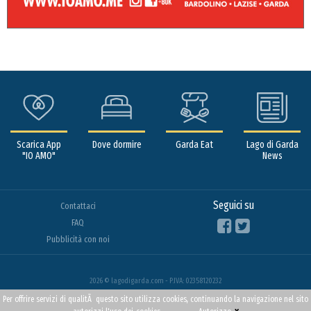
Scarica App
Dove dormire
Garda Eat
Lago di Garda
"IO AMO"
News
Seguici su
Contattaci
FAQ
Pubblicità con noi
2026 © lagodigarda.com - P.IVA: 02358120232
Per offrire servizi di qualitÃ questo sito utilizza cookies, continuando la navigazione nel sito