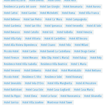
Hotel Baia Azzurra
Hotel Everest
Hotel Olivo
Hotel Pace
Residence La porta del cuore
Hotel San Giorgio
Hotel Annamaria
Hotel Aurora
Hotel Cattoi
Hotel Garden
Hotel Michelotti
Hotel Roma
Hotel Villa Franca
Hotel Bellevue
Hotel San Pietro
Hotel Ca' Mura
Hotel Campagnola
Hotel Gardenia
Hotel San Vito
Hotel Speranza
Hotel Veronello
Hotel Al Sole
Hotel Benacus
Hotel Catullo
Hotel Giò
Hotel Valbella
Hotel Venezia
Hotel Villa Katy
Hotel Vittoria
Hotel Al Cardellino
Hotel All'Ancora
Hotel Alla Riviera Dipendenza
Hotel Cisano
Hotel Felix
Hotel Milani
Piccolo Hotel
Hotel Caribe
Hotel Danieli La Castellana
Hotel Drago Center
Hotel Firenze
Hotel Merano
Nike (Dip. Hotel S. Maria)
Hotel Rabay
Hotel Rely
Residence Hotel Villa Isabella
Residence Villa Beatrice
Hotel S. Maria
Hotel Veronesi
Hotel Edelweiss
Hotel Ideal
Hotel Montebaldo
Hotel Nettuno
Piccolo Hotel
Residence S. Vito
Residence Solei
Hotel Rosmary
Hotel Smeraldo
Hotel Vela D'Oro
Hotel Villa Margherita
Hotel Al Pescatore
Hotel Battistoni
Hotel Casa Este
Hotel Casa Gagliardi
Hotel Casa Maria
Hotel Da Pippo
Hotel Elena
Hotel Le Fasse
Hotel Panoramica
Hotel Silvanella
Hotel Sorriso
Hotel Villa Josefine
Montresor Hotel Tower