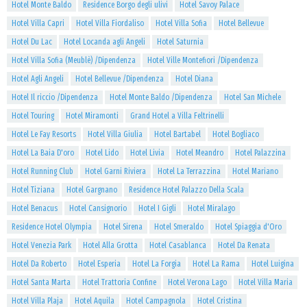
Hotel Monte Baldo
Residence Borgo degli ulivi
Hotel Savoy Palace
Hotel Villa Capri
Hotel Villa Fiordaliso
Hotel Villa Sofia
Hotel Bellevue
Hotel Du Lac
Hotel Locanda agli Angeli
Hotel Saturnia
Hotel Villa Sofia (Meublè) /Dipendenza
Hotel Ville Montefiori /Dipendenza
Hotel Agli Angeli
Hotel Bellevue /Dipendenza
Hotel Diana
Hotel Il riccio /Dipendenza
Hotel Monte Baldo /Dipendenza
Hotel San Michele
Hotel Touring
Hotel Miramonti
Grand Hotel a Villa Feltrinelli
Hotel Le Fay Resorts
Hotel Villa Giulia
Hotel Bartabel
Hotel Bogliaco
Hotel La Baia D'oro
Hotel Lido
Hotel Livia
Hotel Meandro
Hotel Palazzina
Hotel Running Club
Hotel Garni Riviera
Hotel La Terrazzina
Hotel Mariano
Hotel Tiziana
Hotel Gargnano
Residence Hotel Palazzo Della Scala
Hotel Benacus
Hotel Cansignorio
Hotel I Gigli
Hotel Miralago
Residence Hotel Olympia
Hotel Sirena
Hotel Smeraldo
Hotel Spiaggia d'Oro
Hotel Venezia Park
Hotel Alla Grotta
Hotel Casablanca
Hotel Da Renata
Hotel Da Roberto
Hotel Esperia
Hotel La Forgia
Hotel La Rama
Hotel Luigina
Hotel Santa Marta
Hotel Trattoria Confine
Hotel Verona Lago
Hotel Villa Maria
Hotel Villa Plaja
Hotel Aquila
Hotel Campagnola
Hotel Cristina