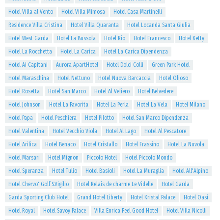
Hotel Villa al Vento
Hotel Villa Mimosa
Hotel Casa Martinelli
Residence Villa Cristina
Hotel Villa Quaranta
Hotel Locanda Santa Giulia
Hotel West Garda
Hotel La Bussola
Hotel Rio
Hotel Francesco
Hotel Ketty
Hotel La Rocchetta
Hotel La Carica
Hotel La Carica Dipendenza
Hotel Ai Capitani
Aurora ApartHotel
Hotel Dolci Colli
Green Park Hotel
Hotel Maraschina
Hotel Nettuno
Hotel Nuova Barcaccia
Hotel Olioso
Hotel Rosetta
Hotel San Marco
Hotel Al Veliero
Hotel Belvedere
Hotel Johnson
Hotel La Favorita
Hotel La Perla
Hotel La Vela
Hotel Milano
Hotel Papa
Hotel Peschiera
Hotel Pilotto
Hotel San Marco Dipendenza
Hotel Valentina
Hotel Vecchio Viola
Hotel Al Lago
Hotel Al Pescatore
Hotel Arilica
Hotel Benaco
Hotel Cristallo
Hotel Frassino
Hotel La Nuvola
Hotel Marsari
Hotel Mignon
Piccolo Hotel
Hotel Piccolo Mondo
Hotel Speranza
Hotel Tulio
Hotel Basioli
Hotel La Muraglia
Hotel All'Alpino
Hotel Chervo' Golf S.Vigilio
Hotel Relais de charme Le Videlle
Hotel Garda
Garda Sporting Club Hotel
Grand Hotel Liberty
Hotel Kristal Palace
Hotel Oasi
Hotel Royal
Hotel Savoy Palace
Villa Enrica Feel Good Hotel
Hotel Villa Nicolli