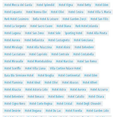
Hotel Mecca del Garda
Hotel Splendid
Hotel Vigna
Hotel Betty
Hotel Eden
Hotel Lepanto
Hotel Nonna Ebe
Hotel Olivi
Hotel Cesira
Hotel Villa S. Maria
Park Hotel Casimiro
Bella Hotel & Leisure
Hotel Garden Zorzi
Hotel San Filis
Hotel La Sorgente
Hotel Sacro Cuore
Hotel Diana
Park Hotel Jolanda
Hotel Laguna
Hotel San Zeno
Hotel Sole
Sporting Hotel
Hotel Alla Pineta
Hotel Aurora
Hotel Bellavista
Hotel Castagneto
Hotel Genziana
Hotel Miralago
Hotel Alla Palazzina
Hotel Aloisi
Hotel Belvedere
Hotel Cacciatore
Hotel Capriolo
Hotel Centrale
Hotel Costabella
Hotel Miravalle
Hotel Montebaldina
Hotel Narciso
Hotel San Remo
Hotel Sceriffo
Hotel Villa Liana
Villa Cortine Palace Hotel
Baia Blu Sirmione Hotel
Hotel Broglia
Hotel Continental
Hotel Eden
Hotel Flaminia
Hotel Ideal
Hotel Olivi
Hotel Abacus
Hotel Alfieri
Hotel Alsazia
Hotel Astoria Lido
Hotel Astra
Hotel Aurora
Hotel Azzurra
Hotel Belvedere
Hotel Benaco
Hotel Bolero
Hotel Catullo
Hotel Chiara
Hotel Cigno Nero
Hotel Corte Regina
Hotel Cristal
Hotel Degli Oleandri
Hotel Desirèe
Hotel Dogana
Hotel Du Lac
Hotel Fiorella
Hotel Garden Lido