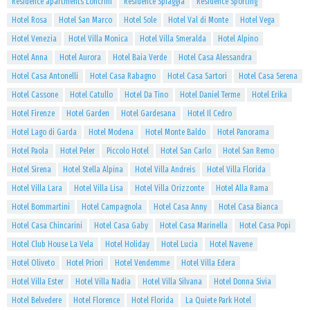
Residence apartments Loncrini
Residence Spiaggia
Residence Sporting
Hotel Rosa
Hotel San Marco
Hotel Sole
Hotel Val di Monte
Hotel Vega
Hotel Venezia
Hotel Villa Monica
Hotel Villa Smeralda
Hotel Alpino
Hotel Anna
Hotel Aurora
Hotel Baia Verde
Hotel Casa Alessandra
Hotel Casa Antonelli
Hotel Casa Rabagno
Hotel Casa Sartori
Hotel Casa Serena
Hotel Cassone
Hotel Catullo
Hotel Da Tino
Hotel Daniel Terme
Hotel Erika
Hotel Firenze
Hotel Garden
Hotel Gardesana
Hotel Il Cedro
Hotel Lago di Garda
Hotel Modena
Hotel Monte Baldo
Hotel Panorama
Hotel Paola
Hotel Peler
Piccolo Hotel
Hotel San Carlo
Hotel San Remo
Hotel Sirena
Hotel Stella Alpina
Hotel Villa Andreis
Hotel Villa Florida
Hotel Villa Lara
Hotel Villa Lisa
Hotel Villa Orizzonte
Hotel Alla Rama
Hotel Bommartini
Hotel Campagnola
Hotel Casa Anny
Hotel Casa Bianca
Hotel Casa Chincarini
Hotel Casa Gaby
Hotel Casa Marinella
Hotel Casa Popi
Hotel Club House La Vela
Hotel Holiday
Hotel Lucia
Hotel Navene
Hotel Oliveto
Hotel Priori
Hotel Vendemme
Hotel Villa Edera
Hotel Villa Ester
Hotel Villa Nadia
Hotel Villa Silvana
Hotel Donna Sivia
Hotel Belvedere
Hotel Florence
Hotel Florida
La Quiete Park Hotel