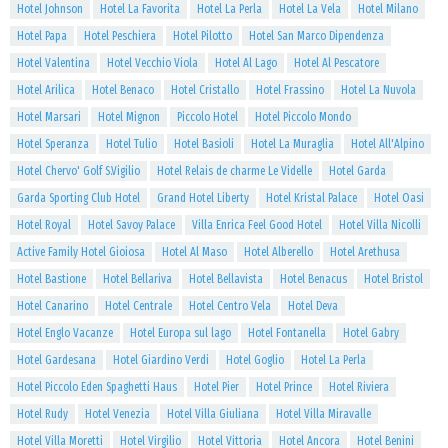
Hotel Johnson
Hotel La Favorita
Hotel La Perla
Hotel La Vela
Hotel Milano
Hotel Papa
Hotel Peschiera
Hotel Pilotto
Hotel San Marco Dipendenza
Hotel Valentina
Hotel Vecchio Viola
Hotel Al Lago
Hotel Al Pescatore
Hotel Arilica
Hotel Benaco
Hotel Cristallo
Hotel Frassino
Hotel La Nuvola
Hotel Marsari
Hotel Mignon
Piccolo Hotel
Hotel Piccolo Mondo
Hotel Speranza
Hotel Tulio
Hotel Basioli
Hotel La Muraglia
Hotel All'Alpino
Hotel Chervo' Golf S.Vigilio
Hotel Relais de charme Le Videlle
Hotel Garda
Garda Sporting Club Hotel
Grand Hotel Liberty
Hotel Kristal Palace
Hotel Oasi
Hotel Royal
Hotel Savoy Palace
Villa Enrica Feel Good Hotel
Hotel Villa Nicolli
Active Family Hotel Gioiosa
Hotel Al Maso
Hotel Alberello
Hotel Arethusa
Hotel Bastione
Hotel Bellariva
Hotel Bellavista
Hotel Benacus
Hotel Bristol
Hotel Canarino
Hotel Centrale
Hotel Centro Vela
Hotel Deva
Hotel Englo Vacanze
Hotel Europa sul lago
Hotel Fontanella
Hotel Gabry
Hotel Gardesana
Hotel Giardino Verdi
Hotel Goglio
Hotel La Perla
Hotel Piccolo Eden Spaghetti Haus
Hotel Pier
Hotel Prince
Hotel Riviera
Hotel Rudy
Hotel Venezia
Hotel Villa Giuliana
Hotel Villa Miravalle
Hotel Villa Moretti
Hotel Virgilio
Hotel Vittoria
Hotel Ancora
Hotel Benini