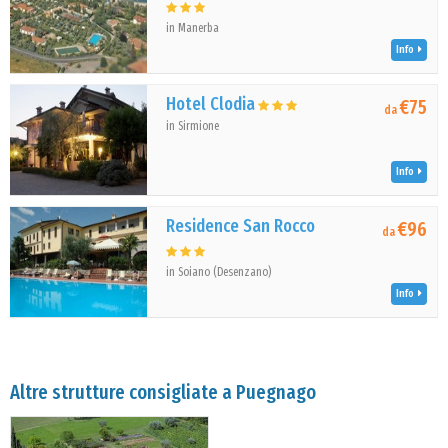
in Manerba
Info
Hotel Clodia
€75
da
in Sirmione
Info
Residence San Rocco
€96
da
in Soiano (Desenzano)
Info
Altre strutture consigliate a Puegnago