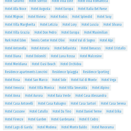
Hotel Saturno
Hotel Sorriso
Hotel Villa Elite
Hotel Villa Romantica
Hotel Alla Noce
Hotel Augusta
Hotel Europa
Hotel Italia Bel Paese
Hotel Mignon
Hotel Riviera
Hotel Rodos
Hotel Splendid
Hotel Susy
Hotel Villa Margherita
Hotel Letizia
Hotel Lory
Hotel Luscia
Hotel Silvana
Hotel Villa Grazia
Hotel Don Pedro
Hotel Europa
Hotel Maximilian
Park Hotel Eden
Tennis Center Hotel Olivi
Hotel Val di Sogno
Hotel Alpi
Hotel Antonella
Hotel Astoria
Hotel Bellavista
Hotel Benacus
Hotel Cristallo
Hotel Diana
Hotel Dolomiti
Hotel Luna Rossa
Hotel Malcesine
Hotel Meridiana
Hotel Oasi Beach
Hotel Orchidea
Residence apartments Loncrini
Residence Spiaggia
Residence Sporting
Hotel Rosa
Hotel San Marco
Hotel Sole
Hotel Val di Monte
Hotel Vega
Hotel Venezia
Hotel Villa Monica
Hotel Villa Smeralda
Hotel Alpino
Hotel Anna
Hotel Aurora
Hotel Baia Verde
Hotel Casa Alessandra
Hotel Casa Antonelli
Hotel Casa Rabagno
Hotel Casa Sartori
Hotel Casa Serena
Hotel Cassone
Hotel Catullo
Hotel Da Tino
Hotel Daniel Terme
Hotel Erika
Hotel Firenze
Hotel Garden
Hotel Gardesana
Hotel Il Cedro
Hotel Lago di Garda
Hotel Modena
Hotel Monte Baldo
Hotel Panorama