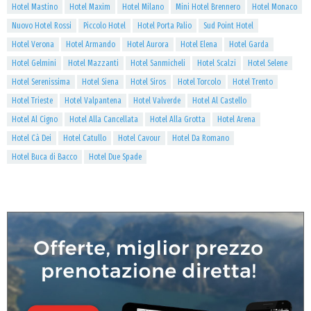
Hotel Mastino
Hotel Maxim
Hotel Milano
Mini Hotel Brennero
Hotel Monaco
Nuovo Hotel Rossi
Piccolo Hotel
Hotel Porta Palio
Sud Point Hotel
Hotel Verona
Hotel Armando
Hotel Aurora
Hotel Elena
Hotel Garda
Hotel Gelmini
Hotel Mazzanti
Hotel Sanmicheli
Hotel Scalzi
Hotel Selene
Hotel Serenissima
Hotel Siena
Hotel Siros
Hotel Torcolo
Hotel Trento
Hotel Trieste
Hotel Valpantena
Hotel Valverde
Hotel Al Castello
Hotel Al Cigno
Hotel Alla Cancellata
Hotel Alla Grotta
Hotel Arena
Hotel Cà Dei
Hotel Catullo
Hotel Cavour
Hotel Da Romano
Hotel Buca di Bacco
Hotel Due Spade