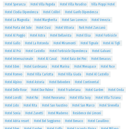
Hotel Speranza
Hotel Villa Pagoda
Hotel Villa Paradiso
Villa Pioppi Hotel
Hotel Clodia Dipendenza
Hotel Colibrì
Hotel Ganfo Dipendenza
Hotel La Magnolia
Hotel Margherita
Hotel San Lorenzo
Hotel Venezia
Hotel Porta del Sole
Hotel Oasi
Hotel Vittoria
Park Hotel Zanzanù
Hotel Al Poggio
Hotel Astra
Hotel Bellavista
Hotel Elisa
Hotel Forbisicle
Hotel Gallo
Hotel La Rotonda
Hotel Miramonti
Hotel Tignale
Hotel Ai Tigli
Hotel Al Prà
Hotel Castello
Hotel Forbisicle Dipendenza
Hotel Galvani
Hotel Internazionale
Hotel Al Caval
Hotel Baia dei Pini
Hotel Benacus
Hotel Eden
Hotel Gardesana
Hotel Marina
Hotel Menapace
Hotel Pace
Hotel Romeo
Hotel Villa Carlotta
Hotel Villa Giada
Hotel Al Castello
Hotel Alpino
Hotel Astoria
Hotel Belvedere
Hotel Continental
Hotel Delle Rose
Hotel Due Palme
Hotel Fraderiana
Hotel Garden
Hotel Onda
Hotel Lorolli
Hotel Pai
Hotel Panorama
Hotel Villa Susy
Hotel Villa Tiziana
Hotel Lido
Hotel Rita
Hotel San Faustino
Hotel San Marco
Hotel Sirenella
Hotel Sonia
Hotel Zanetti
Hotel Maderno
Residence dei Limoni
Hotel Adria resort
Hotel Bel Soggiorno
Hotel Benaco
Hotel Cavallino
Hotel Eden
Hotel Garden
Hotel Golfo
Hotel Locanda Alpina
Hotel Milano