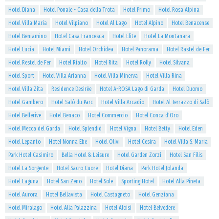
Hotel Diana
Hotel Ponale - Casa della Trota
Hotel Primo
Hotel Rosa Alpina
Hotel Villa Maria
Hotel Vilpiano
Hotel Al Lago
Hotel Alpino
Hotel Benacense
Hotel Beniamino
Hotel Casa Francesca
Hotel Elite
Hotel La Montanara
Hotel Lucia
Hotel Miami
Hotel Orchidea
Hotel Panorama
Hotel Rastel de Fer
Hotel Restel de Fer
Hotel Rialto
Hotel Rita
Hotel Rolly
Hotel Silvana
Hotel Sport
Hotel Villa Arianna
Hotel Villa Minerva
Hotel Villa Rina
Hotel Villa Zita
Residence Desirèe
Hotel A-ROSA Lago di Garda
Hotel Duomo
Hotel Gambero
Hotel Salò du Parc
Hotel Villa Arcadio
Hotel Al Terrazzo di Salò
Hotel Bellerive
Hotel Benaco
Hotel Commercio
Hotel Conca d'Oro
Hotel Mecca del Garda
Hotel Splendid
Hotel Vigna
Hotel Betty
Hotel Eden
Hotel Lepanto
Hotel Nonna Ebe
Hotel Olivi
Hotel Cesira
Hotel Villa S. Maria
Park Hotel Casimiro
Bella Hotel & Leisure
Hotel Garden Zorzi
Hotel San Filis
Hotel La Sorgente
Hotel Sacro Cuore
Hotel Diana
Park Hotel Jolanda
Hotel Laguna
Hotel San Zeno
Hotel Sole
Sporting Hotel
Hotel Alla Pineta
Hotel Aurora
Hotel Bellavista
Hotel Castagneto
Hotel Genziana
Hotel Miralago
Hotel Alla Palazzina
Hotel Aloisi
Hotel Belvedere