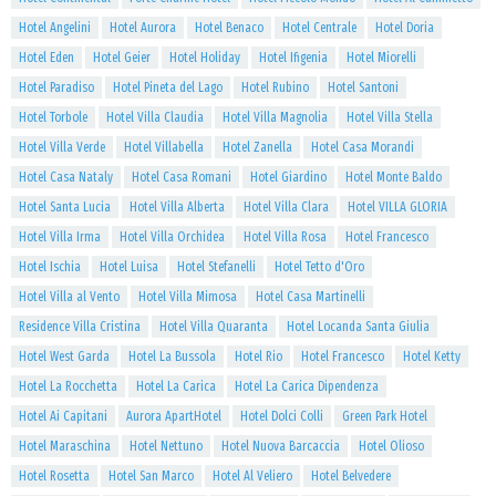
Hotel Angelini
Hotel Aurora
Hotel Benaco
Hotel Centrale
Hotel Doria
Hotel Eden
Hotel Geier
Hotel Holiday
Hotel Ifigenia
Hotel Miorelli
Hotel Paradiso
Hotel Pineta del Lago
Hotel Rubino
Hotel Santoni
Hotel Torbole
Hotel Villa Claudia
Hotel Villa Magnolia
Hotel Villa Stella
Hotel Villa Verde
Hotel Villabella
Hotel Zanella
Hotel Casa Morandi
Hotel Casa Nataly
Hotel Casa Romani
Hotel Giardino
Hotel Monte Baldo
Hotel Santa Lucia
Hotel Villa Alberta
Hotel Villa Clara
Hotel VILLA GLORIA
Hotel Villa Irma
Hotel Villa Orchidea
Hotel Villa Rosa
Hotel Francesco
Hotel Ischia
Hotel Luisa
Hotel Stefanelli
Hotel Tetto d'Oro
Hotel Villa al Vento
Hotel Villa Mimosa
Hotel Casa Martinelli
Residence Villa Cristina
Hotel Villa Quaranta
Hotel Locanda Santa Giulia
Hotel West Garda
Hotel La Bussola
Hotel Rio
Hotel Francesco
Hotel Ketty
Hotel La Rocchetta
Hotel La Carica
Hotel La Carica Dipendenza
Hotel Ai Capitani
Aurora ApartHotel
Hotel Dolci Colli
Green Park Hotel
Hotel Maraschina
Hotel Nettuno
Hotel Nuova Barcaccia
Hotel Olioso
Hotel Rosetta
Hotel San Marco
Hotel Al Veliero
Hotel Belvedere