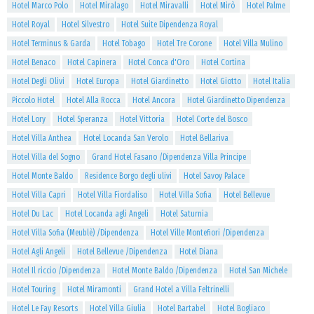
Hotel Marco Polo
Hotel Miralago
Hotel Miravalli
Hotel Mirò
Hotel Palme
Hotel Royal
Hotel Silvestro
Hotel Suite Dipendenza Royal
Hotel Terminus & Garda
Hotel Tobago
Hotel Tre Corone
Hotel Villa Mulino
Hotel Benaco
Hotel Capinera
Hotel Conca d'Oro
Hotel Cortina
Hotel Degli Olivi
Hotel Europa
Hotel Giardinetto
Hotel Giotto
Hotel Italia
Piccolo Hotel
Hotel Alla Rocca
Hotel Ancora
Hotel Giardinetto Dipendenza
Hotel Lory
Hotel Speranza
Hotel Vittoria
Hotel Corte del Bosco
Hotel Villa Anthea
Hotel Locanda San Verolo
Hotel Bellariva
Hotel Villa del Sogno
Grand Hotel Fasano /Dipendenza Villa Principe
Hotel Monte Baldo
Residence Borgo degli ulivi
Hotel Savoy Palace
Hotel Villa Capri
Hotel Villa Fiordaliso
Hotel Villa Sofia
Hotel Bellevue
Hotel Du Lac
Hotel Locanda agli Angeli
Hotel Saturnia
Hotel Villa Sofia (Meublè) /Dipendenza
Hotel Ville Montefiori /Dipendenza
Hotel Agli Angeli
Hotel Bellevue /Dipendenza
Hotel Diana
Hotel Il riccio /Dipendenza
Hotel Monte Baldo /Dipendenza
Hotel San Michele
Hotel Touring
Hotel Miramonti
Grand Hotel a Villa Feltrinelli
Hotel Le Fay Resorts
Hotel Villa Giulia
Hotel Bartabel
Hotel Bogliaco