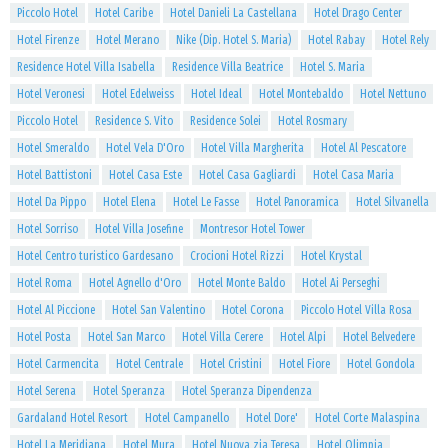
Piccolo Hotel
Hotel Caribe
Hotel Danieli La Castellana
Hotel Drago Center
Hotel Firenze
Hotel Merano
Nike (Dip. Hotel S. Maria)
Hotel Rabay
Hotel Rely
Residence Hotel Villa Isabella
Residence Villa Beatrice
Hotel S. Maria
Hotel Veronesi
Hotel Edelweiss
Hotel Ideal
Hotel Montebaldo
Hotel Nettuno
Piccolo Hotel
Residence S. Vito
Residence Solei
Hotel Rosmary
Hotel Smeraldo
Hotel Vela D'Oro
Hotel Villa Margherita
Hotel Al Pescatore
Hotel Battistoni
Hotel Casa Este
Hotel Casa Gagliardi
Hotel Casa Maria
Hotel Da Pippo
Hotel Elena
Hotel Le Fasse
Hotel Panoramica
Hotel Silvanella
Hotel Sorriso
Hotel Villa Josefine
Montresor Hotel Tower
Hotel Centro turistico Gardesano
Crocioni Hotel Rizzi
Hotel Krystal
Hotel Roma
Hotel Agnello d'Oro
Hotel Monte Baldo
Hotel Ai Perseghi
Hotel Al Piccione
Hotel San Valentino
Hotel Corona
Piccolo Hotel Villa Rosa
Hotel Posta
Hotel San Marco
Hotel Villa Cerere
Hotel Alpi
Hotel Belvedere
Hotel Carmencita
Hotel Centrale
Hotel Cristini
Hotel Fiore
Hotel Gondola
Hotel Serena
Hotel Speranza
Hotel Speranza Dipendenza
Gardaland Hotel Resort
Hotel Campanello
Hotel Dore'
Hotel Corte Malaspina
Hotel La Meridiana
Hotel Mura
Hotel Nuova zia Teresa
Hotel Olimpia