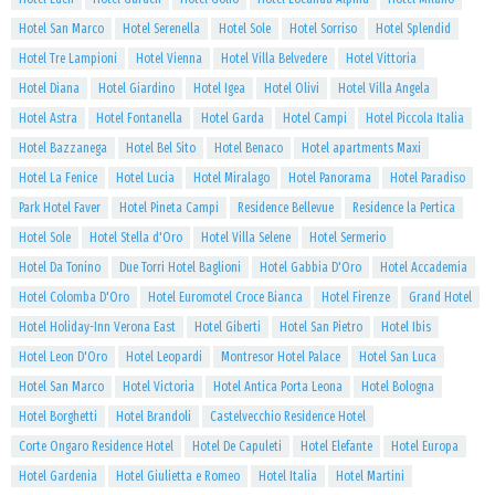
Hotel San Marco
Hotel Serenella
Hotel Sole
Hotel Sorriso
Hotel Splendid
Hotel Tre Lampioni
Hotel Vienna
Hotel Villa Belvedere
Hotel Vittoria
Hotel Diana
Hotel Giardino
Hotel Igea
Hotel Olivi
Hotel Villa Angela
Hotel Astra
Hotel Fontanella
Hotel Garda
Hotel Campi
Hotel Piccola Italia
Hotel Bazzanega
Hotel Bel Sito
Hotel Benaco
Hotel apartments Maxi
Hotel La Fenice
Hotel Lucia
Hotel Miralago
Hotel Panorama
Hotel Paradiso
Park Hotel Faver
Hotel Pineta Campi
Residence Bellevue
Residence la Pertica
Hotel Sole
Hotel Stella d'Oro
Hotel Villa Selene
Hotel Sermerio
Hotel Da Tonino
Due Torri Hotel Baglioni
Hotel Gabbia D'Oro
Hotel Accademia
Hotel Colomba D'Oro
Hotel Euromotel Croce Bianca
Hotel Firenze
Grand Hotel
Hotel Holiday-Inn Verona East
Hotel Giberti
Hotel San Pietro
Hotel Ibis
Hotel Leon D'Oro
Hotel Leopardi
Montresor Hotel Palace
Hotel San Luca
Hotel San Marco
Hotel Victoria
Hotel Antica Porta Leona
Hotel Bologna
Hotel Borghetti
Hotel Brandoli
Castelvecchio Residence Hotel
Corte Ongaro Residence Hotel
Hotel De Capuleti
Hotel Elefante
Hotel Europa
Hotel Gardenia
Hotel Giulietta e Romeo
Hotel Italia
Hotel Martini