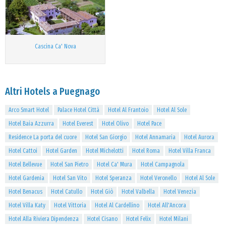
Cascina Ca' Nova
Altri Hotels a Puegnago
Arco Smart Hotel
Palace Hotel Città
Hotel Al Frantoio
Hotel Al Sole
Hotel Baia Azzurra
Hotel Everest
Hotel Olivo
Hotel Pace
Residence La porta del cuore
Hotel San Giorgio
Hotel Annamaria
Hotel Aurora
Hotel Cattoi
Hotel Garden
Hotel Michelotti
Hotel Roma
Hotel Villa Franca
Hotel Bellevue
Hotel San Pietro
Hotel Ca' Mura
Hotel Campagnola
Hotel Gardenia
Hotel San Vito
Hotel Speranza
Hotel Veronello
Hotel Al Sole
Hotel Benacus
Hotel Catullo
Hotel Giò
Hotel Valbella
Hotel Venezia
Hotel Villa Katy
Hotel Vittoria
Hotel Al Cardellino
Hotel All'Ancora
Hotel Alla Riviera Dipendenza
Hotel Cisano
Hotel Felix
Hotel Milani