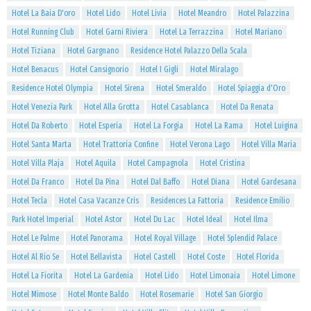
Hotel La Baia D'oro
Hotel Lido
Hotel Livia
Hotel Meandro
Hotel Palazzina
Hotel Running Club
Hotel Garni Riviera
Hotel La Terrazzina
Hotel Mariano
Hotel Tiziana
Hotel Gargnano
Residence Hotel Palazzo Della Scala
Hotel Benacus
Hotel Cansignorio
Hotel I Gigli
Hotel Miralago
Residence Hotel Olympia
Hotel Sirena
Hotel Smeraldo
Hotel Spiaggia d'Oro
Hotel Venezia Park
Hotel Alla Grotta
Hotel Casablanca
Hotel Da Renata
Hotel Da Roberto
Hotel Esperia
Hotel La Forgia
Hotel La Rama
Hotel Luigina
Hotel Santa Marta
Hotel Trattoria Confine
Hotel Verona Lago
Hotel Villa Maria
Hotel Villa Plaja
Hotel Aquila
Hotel Campagnola
Hotel Cristina
Hotel Da Franco
Hotel Da Pina
Hotel Dal Baffo
Hotel Diana
Hotel Gardesana
Hotel Tecla
Hotel Casa Vacanze Cris
Residences La Fattoria
Residence Emilio
Park Hotel Imperial
Hotel Astor
Hotel Du Lac
Hotel Ideal
Hotel Ilma
Hotel Le Palme
Hotel Panorama
Hotel Royal Village
Hotel Splendid Palace
Hotel Al Rio Se
Hotel Bellavista
Hotel Castell
Hotel Coste
Hotel Florida
Hotel La Fiorita
Hotel La Gardenia
Hotel Lido
Hotel Limonaia
Hotel Limone
Hotel Mimose
Hotel Monte Baldo
Hotel Rosemarie
Hotel San Giorgio