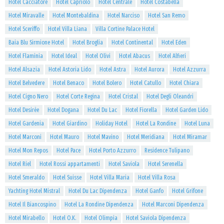
Hotel Cacciatore
Hotel Capriolo
Hotel Centrale
Hotel Costabella
Hotel Miravalle
Hotel Montebaldina
Hotel Narciso
Hotel San Remo
Hotel Sceriffo
Hotel Villa Liana
Villa Cortine Palace Hotel
Baia Blu Sirmione Hotel
Hotel Broglia
Hotel Continental
Hotel Eden
Hotel Flaminia
Hotel Ideal
Hotel Olivi
Hotel Abacus
Hotel Alfieri
Hotel Alsazia
Hotel Astoria Lido
Hotel Astra
Hotel Aurora
Hotel Azzurra
Hotel Belvedere
Hotel Benaco
Hotel Bolero
Hotel Catullo
Hotel Chiara
Hotel Cigno Nero
Hotel Corte Regina
Hotel Cristal
Hotel Degli Oleandri
Hotel Desirèe
Hotel Dogana
Hotel Du Lac
Hotel Fiorella
Hotel Garden Lido
Hotel Gardenia
Hotel Giardino
Holiday Hotel
Hotel La Rondine
Hotel Luna
Hotel Marconi
Hotel Mauro
Hotel Mavino
Hotel Meridiana
Hotel Miramar
Hotel Mon Repos
Hotel Pace
Hotel Porto Azzurro
Residence Tulipano
Hotel Riel
Hotel Rossi appartamenti
Hotel Saviola
Hotel Serenella
Hotel Smeraldo
Hotel Suisse
Hotel Villa Maria
Hotel Villa Rosa
Yachting Hotel Mistral
Hotel Du Lac Dipendenza
Hotel Ganfo
Hotel Grifone
Hotel Il Biancospino
Hotel La Rondine Dipendenza
Hotel Marconi Dipendenza
Hotel Mirabello
Hotel O.K.
Hotel Olimpia
Hotel Saviola Dipendenza