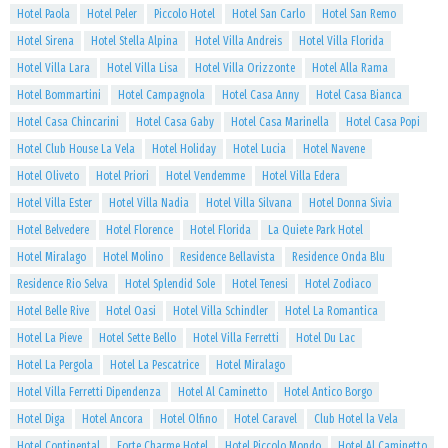
Hotel Paola
Hotel Peler
Piccolo Hotel
Hotel San Carlo
Hotel San Remo
Hotel Sirena
Hotel Stella Alpina
Hotel Villa Andreis
Hotel Villa Florida
Hotel Villa Lara
Hotel Villa Lisa
Hotel Villa Orizzonte
Hotel Alla Rama
Hotel Bommartini
Hotel Campagnola
Hotel Casa Anny
Hotel Casa Bianca
Hotel Casa Chincarini
Hotel Casa Gaby
Hotel Casa Marinella
Hotel Casa Popi
Hotel Club House La Vela
Hotel Holiday
Hotel Lucia
Hotel Navene
Hotel Oliveto
Hotel Priori
Hotel Vendemme
Hotel Villa Edera
Hotel Villa Ester
Hotel Villa Nadia
Hotel Villa Silvana
Hotel Donna Sivia
Hotel Belvedere
Hotel Florence
Hotel Florida
La Quiete Park Hotel
Hotel Miralago
Hotel Molino
Residence Bellavista
Residence Onda Blu
Residence Rio Selva
Hotel Splendid Sole
Hotel Tenesi
Hotel Zodiaco
Hotel Belle Rive
Hotel Oasi
Hotel Villa Schindler
Hotel La Romantica
Hotel La Pieve
Hotel Sette Bello
Hotel Villa Ferretti
Hotel Du Lac
Hotel La Pergola
Hotel La Pescatrice
Hotel Miralago
Hotel Villa Ferretti Dipendenza
Hotel Al Caminetto
Hotel Antico Borgo
Hotel Diga
Hotel Ancora
Hotel Olfino
Hotel Caravel
Club Hotel la Vela
Hotel Continental
Forte Charme Hotel
Hotel Piccolo Mondo
Hotel Al Caminetto