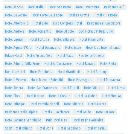
Hotel Al Sole
Hotel Italia
Hotel San Remo
Hotel Tavernetta
Residence Palù
Hotel Belvedere
Hotel Corte Delle Rose
Hotel La Grotta
Hotel Villa Rosa
Hotel Albero N. 5
Hotel Lido
Euro Congressi Hotel
Residence al Cacciatore
Hotel Andreis
Hotel Romantic
Hotel Al Sole
Golf Hotel Ca' Degli Ulivi
Hotel Cipriani
Hotel Fortuna
Hotel Villa Eva
Hotel Pinamonte
Hotel Aquila d'Oro
Hotel Desenzano
Hotel Estée
Hotel Lido International
Palace Hotel
Hotel Piccola Vela
Hotel Plaza
Residence Oliveto
Hotel Admiral Villa Erme
Hotel Al Cacciatore
Hotel Benaco
Hotel Berta
Bonotto Hotel
Hotel Enrichetta
Hotel Giardinetto
Hotel Armony
Hotel Il Veliero
Hotel Mayer e Splendid
Hotel Passeggiata
Hotel Primavera
Hotel Riviera
Hotel San Francesco
Hotel Tripoli
Hotel Vittorio
Hotel Alessi
Hotel Flora
Hotel Marino
Hotel Il Corallo
Hotel La Quiete
Hotel Moniga
Hotel Principe
Hotel Vecchia Napoli
Hotel Vittoria
Hotel Aurora
Residence Stella Alpina
Hotel Al Cacciatore
Hotel Baldo
Hotel Du Parc
Hotel Locanda San Vigilio
Park Hotel Oasi
Hotel Regina Adelaide
Sport Hotel Olimpo
Hotel Doria
Hotel Gabbiano
Hotel Imperial