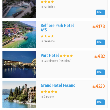
in Bardolino
Info
Belfiore Park Hotel
€178
da
4*S
in Brenzone
Info
Parc Hotel
€82
da
in Castelnuovo (Peschiera)
Info
Grand Hotel Fasano
€230
da
in Gardone
Info