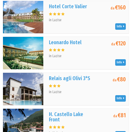
Hotel Corte Valier
€160
da
in Lazise
Info
Leonardo Hotel
€120
da
in Lazise
Info
Relais agli Olivi 3*S
€80
da
in Lazise
Info
H. Castello Lake
€81
da
Front