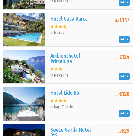
in Malcesine
Info
Hotel Casa Barca
€117
da
in Malcesine
Info
Ambienthotel
€124
da
Primaluna
in Malcesine
Info
Hotel Lido Blu
€120
da
in Nago Torbole
Info
SeeLe Garda Hotel
€29
da
3*S