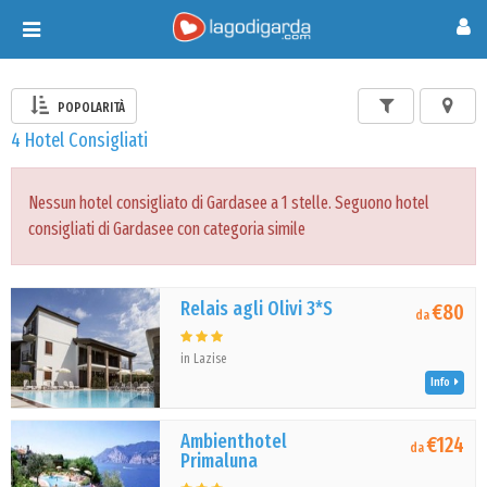
Toggle
navigation
POPOLARITÀ
4 Hotel Consigliati
Nessun hotel consigliato di Gardasee a 1 stelle. Seguono hotel
consigliati di Gardasee con categoria simile
Relais agli Olivi 3*S
€80
da
in Lazise
Info
Ambienthotel
€124
da
Primaluna