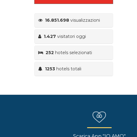
16.851.698
visualizzazioni
1.427
visitatori oggi
252
hotels selezionati
1253
hotels totali
Scarica App "IO AMO"