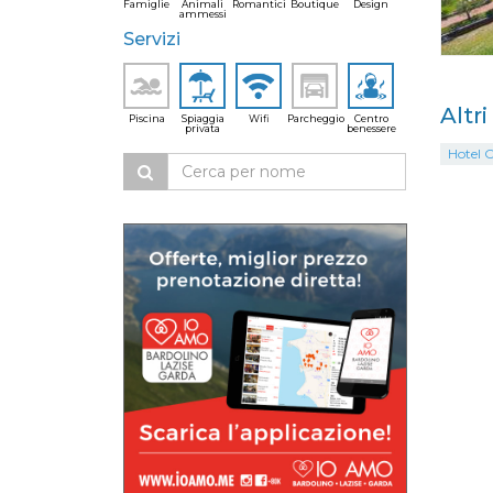
Famiglie
Animali
Romantici
Boutique
Design
ammessi
Servizi
Altri
Piscina
Spiaggia
Wifi
Parcheggio
Centro
privata
benessere
Hotel O