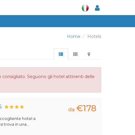
Home
Hotels
 consigliato. Seguono gli hotel attinenti delle
€178
S
da
 accogliente hotel a
 trova in una...