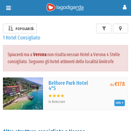
Toggle
navigation
POPOLARITÀ
1 Hotel Consigliato
Spiacenti ma a
Verona
non risulta nessun Hotel a Verona 4 Stelle
consigliato. Seguono gli hotel attinenti delle località limitrofe
Belfiore Park Hotel
€178
da
4*S
in Brenzone
Info