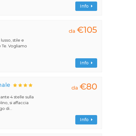
Info
€105
da
 lusso, stile e
e Te. Vogliamo
Info
€80
nale
da
ante 4 stelle sulla
no, si affaccia
o di...
Info