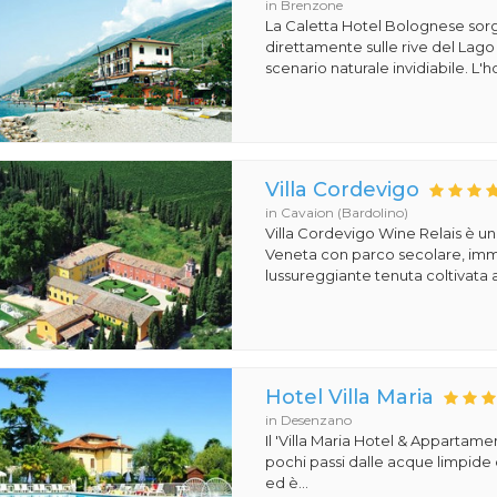
in Brenzone
La Caletta Hotel Bolognese sor
direttamente sulle rive del Lago
scenario naturale invidiabile. L'ho
Villa Cordevigo
in Cavaion (Bardolino)
Villa Cordevigo Wine Relais è un'
Veneta con parco secolare, imm
lussureggiante tenuta coltivata a 
Hotel Villa Maria
in Desenzano
Il 'Villa Maria Hotel & Appartamen
pochi passi dalle acque limpide
ed è...