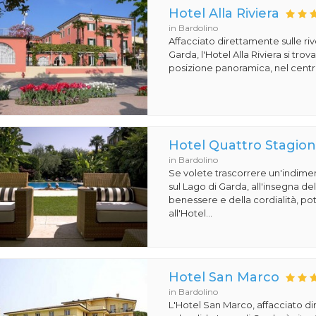
Hotel Alla Riviera
in Bardolino
Affacciato direttamente sulle ri
Garda, l'Hotel Alla Riviera si tro
posizione panoramica, nel centro
Hotel Quattro Stagion
in Bardolino
Se volete trascorrere un'indime
sul Lago di Garda, all'insegna de
benessere e della cordialità, pot
all'Hotel...
Hotel San Marco
in Bardolino
L'Hotel San Marco, affacciato di