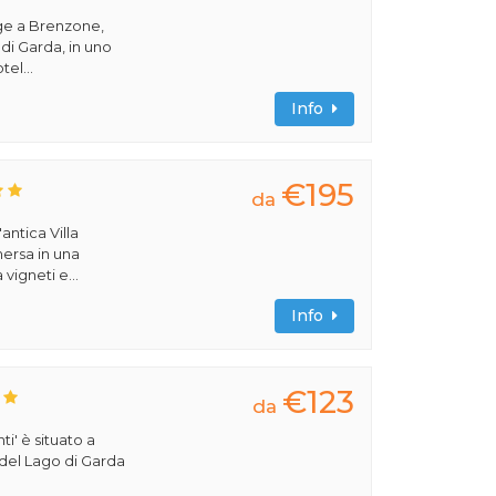
ge a Brenzone,
 di Garda, in uno
tel...
Info
€195
da
antica Villa
ersa in una
vigneti e...
Info
€123
da
ti' è situato a
 del Lago di Garda