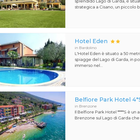
splendido Lago di Garda, è situa
strategica a Cisano, un piccolo b
Hotel Eden
in Bardolino
L'Hotel Eden è situato a 50 metri
spiagge del Lago di Garda, in pos
immerso nel...
Belfiore Park Hotel 4*
in Brenzone
Il Belfiore Park Hotel ****S è un
Brenzone sul Lago di Garda che si