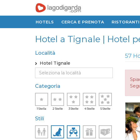
HOTELS
CERCA E PRENOTA
RISTORANTI
Hotel a Tignale | Hotel 
Località
57 Ho
Hotel Tignale
Spia
Categoria
Seguo
1 Stella
2 Stelle
3 Stelle
4 Stelle
5 Stelle
Stili