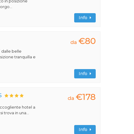
to in posizione
orgo...
Info
€80
da
 dalle belle
izione tranquilla e
Info
€178
S
da
 accogliente hotel a
 trova in una...
Info