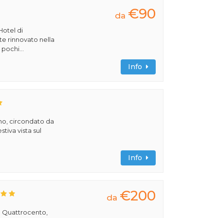
€90
da
Hotel di
 rinnovato nella
 pochi...
Info
no, circondato da
tiva vista sul
Info
€200
da
el Quattrocento,