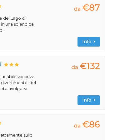
€87
da
ve del Lago di
va in una splendida
...
Info
€132
i
da
nticabile vacanza
l divertimento, del
ete rivolgervi
Info
€86
da
rettamente sullo