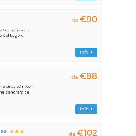
€80
da
e e si affaccia
e del Lago di
Info
€88
da
, a circa 50 metri
ione panoramica
Info
€102
ese
da