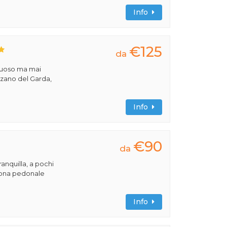
Info
€125
da
ssuoso ma mai
nzano del Garda,
Info
€90
da
ranquilla, a pochi
 zona pedonale
Info