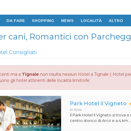
DA FARE
SHOPPING
NEWS
LOCALITÀ
ALTRO
per cani, Romantici con Parchegg
tel Consigliati
centi ma a
Tignale
non risulta nessun Hotel a Tignale | Hotel pe
no gli hotel attinenti delle località limitrofe
Park Hotel il Vigneto
in Arco
Il Park Hotel Il Vigneto si trova a
centro storico di Arco e a 4 km...