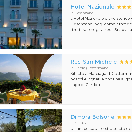
Hotel Nazionale
in Desenzano
L'Hotel Nazionale è uno storico 
Desenzano, oggi completamente
struttura e negli arredi. Si trova a
Res. San Michele
in Garda (Costermano)
Situato a Marciaga di Costerma
boschi e vigneti e con una sugges
Lago di Garda, il...
Dimora Bolsone
in Gardone
Un antico casale ristrutturato d