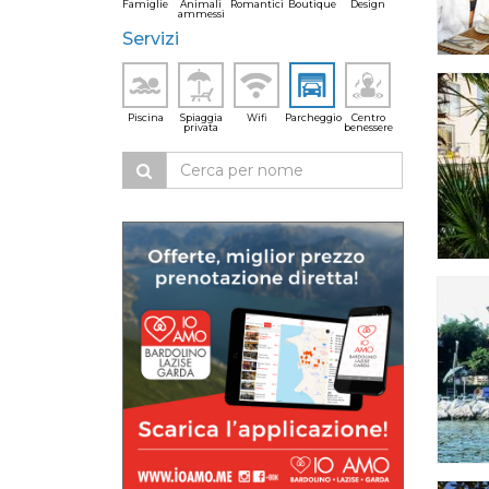
Famiglie
Animali
Romantici
Boutique
Design
ammessi
Servizi
Piscina
Spiaggia
Wifi
Parcheggio
Centro
privata
benessere