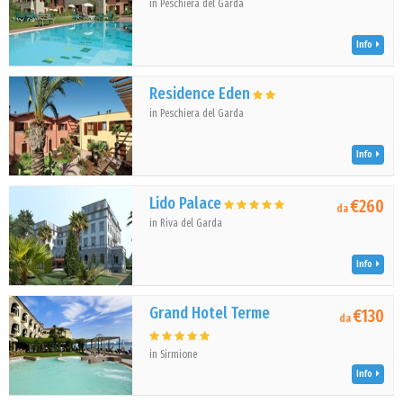
in Peschiera del Garda
Info
Residence Eden
in Peschiera del Garda
Info
Lido Palace
€260
da
in Riva del Garda
Info
Grand Hotel Terme
€130
da
in Sirmione
Info