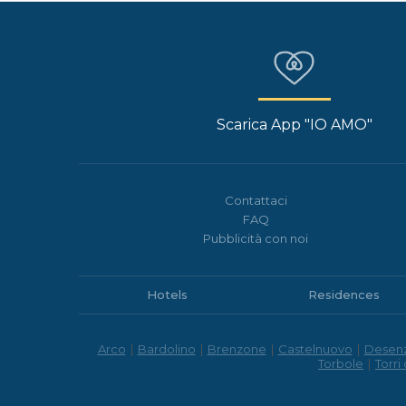
Scarica App "IO AMO"
Contattaci
FAQ
Pubblicità con noi
Hotels
Residences
Arco
|
Bardolino
|
Brenzone
|
Castelnuovo
|
Desen
Torbole
|
Torri