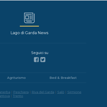
Lago di Garda News
Seguici su
Agriturismo
Bed & Breakfast
anerba
|
Peschiera
|
Riva del Garda
|
Salò
|
Sirmione
antova
|
Trento