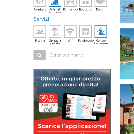
Famiglie
Animali
Romantici
Boutique
Design
ammessi
Servizi
Piscina
Spiaggia
Wifi
Parcheggio
Centro
privata
benessere