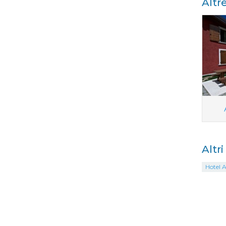
Altr
Altr
Hotel Ai