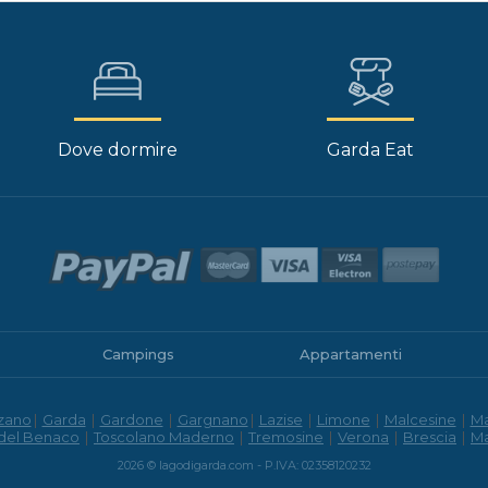
Dove dormire
Garda Eat
Campings
Appartamenti
zano
|
Garda
|
Gardone
|
Gargnano
|
Lazise
|
Limone
|
Malcesine
|
M
 del Benaco
|
Toscolano Maderno
|
Tremosine
|
Verona
|
Brescia
|
M
2026 © lagodigarda.com - P.IVA: 02358120232