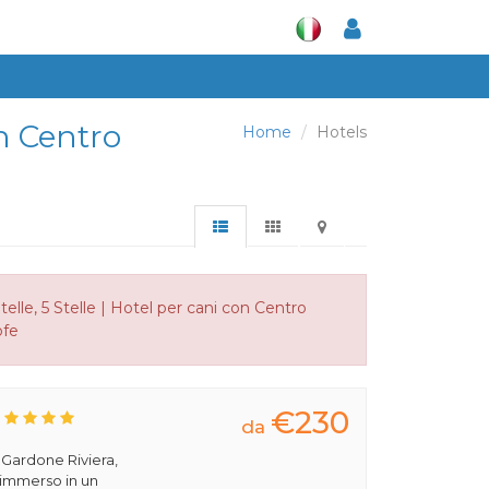
on Centro
Home
Hotels
elle, 5 Stelle | Hotel per cani con Centro
ofe
€230
da
a Gardone Riviera,
 immerso in un