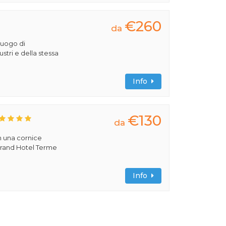
€260
da
luogo di
lustri e della stessa
Info
€130
da
n una cornice
 Grand Hotel Terme
Info