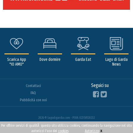
Scarica App
Dove dormire
Garda Eat
Lago di Garda
"IO AMO"
News
Seguici su
Contattaci
FAQ
Pubblicità con noi
2026 © lagodigarda.com - P.IVA: 02358120232
Per offrire servizi di qualitÃ questo sito utilizza cookies, continuando la navigazione nel sito
x
autorizzi l'uso dei
cookies
Autorizzo