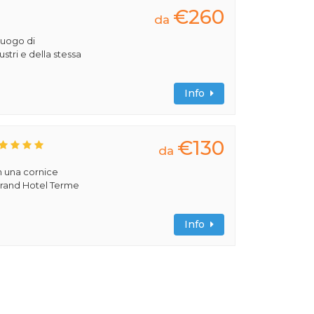
€260
da
luogo di
lustri e della stessa
Info
€130
da
n una cornice
 Grand Hotel Terme
Info