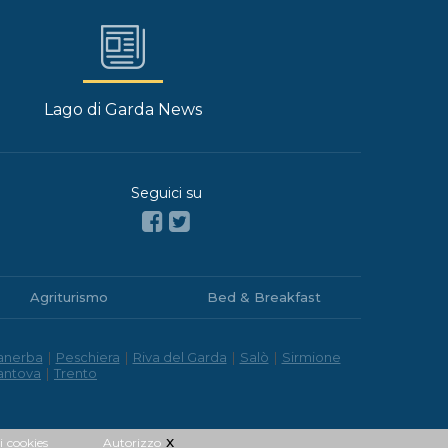
Lago di Garda News
Seguici su
Agriturismo
Bed & Breakfast
anerba
|
Peschiera
|
Riva del Garda
|
Salò
|
Sirmione
antova
|
Trento
x
i
cookies
Autorizzo