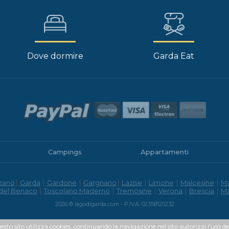
Dove dormire
Garda Eat
Campings
Appartamenti
zano
|
Garda
|
Gardone
|
Gargnano
|
Lazise
|
Limone
|
Malcesine
|
M
 del Benaco
|
Toscolano Maderno
|
Tremosine
|
Verona
|
Brescia
|
M
2026 © lagodigarda.com - P.IVA: 02358120232
uesto sito utilizza cookies, continuando la navigazione nel sito autorizzi l'uso de