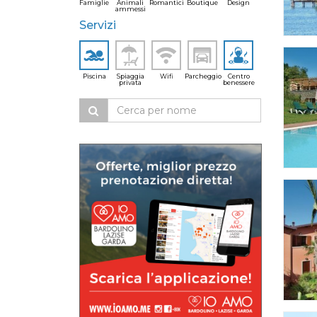
Famiglie
Animali
Romantici
Boutique
Design
ammessi
Servizi
Piscina
Spiaggia
Wifi
Parcheggio
Centro
privata
benessere