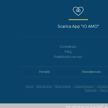
Scarica App "IO AMO"
Contattaci
FAQ
Pubblicità con noi
Hotels
Residences
Arco
|
Bardolino
|
Brenzone
|
Castelnuovo
|
Desen
Torbole
|
Torri
Per offrire servizi di qualitÃ q