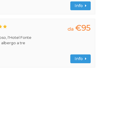
Info
€95
da
ioso, l'Hotel Fonte
 albergo a tre
Info