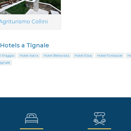
Agriturismo Collini
i Hotels a Tignale
Al Poggio
Hotel Astra
Hotel Bellavista
Hotel Elisa
Hotel Forbisicle
Ho
ignale