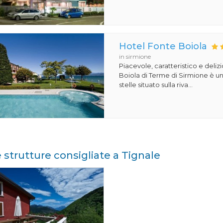
Hotel Fonte Boiola
in sirmione
Piacevole, caratteristico e deliz
Boiola di Terme di Sirmione è un
stelle situato sulla riva...
e strutture consigliate a Tignale