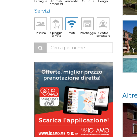
Famiglie
Animali
Romantici
Boutique
Design
ammessi
Servizi
Piscina
Spiaggia
Wifi
Parcheggio
Centro
privata
benessere
Altr