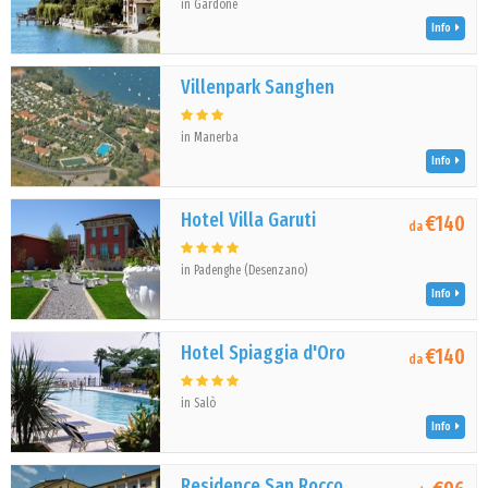
in Gardone
Info
Villenpark Sanghen
in Manerba
Info
Hotel Villa Garuti
€140
da
in Padenghe (Desenzano)
Info
Hotel Spiaggia d'Oro
€140
da
in Salò
Info
Residence San Rocco