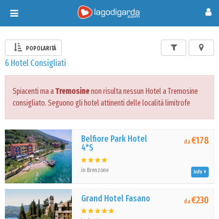
Toggle
navigation
POPOLARITÀ
6 Hotel Consigliati
Spiacenti ma a
Tremosine
non risulta nessun Hotel a Tremosine
consigliato. Seguono gli hotel attinenti delle località limitrofe
Belfiore Park Hotel
€178
da
4*S
in Brenzone
Info
Grand Hotel Fasano
€230
da