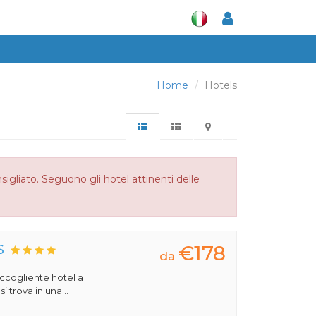
Home
Hotels
gliato. Seguono gli hotel attinenti delle
€178
S
da
 accogliente hotel a
 trova in una...