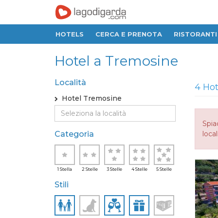
HOTELS
CERCA E PRENOTA
RISTORANTI
Hotel a Tremosine
Località
4 Hot
Hotel Tremosine
Spia
Categoria
local
1 Stella
2 Stelle
3 Stelle
4 Stelle
5 Stelle
Stili