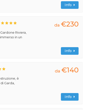
Info
€230
da
a Gardone Riviera,
 immerso in un
Info
€140
da
ostruzione, è
 di Garda,
Info