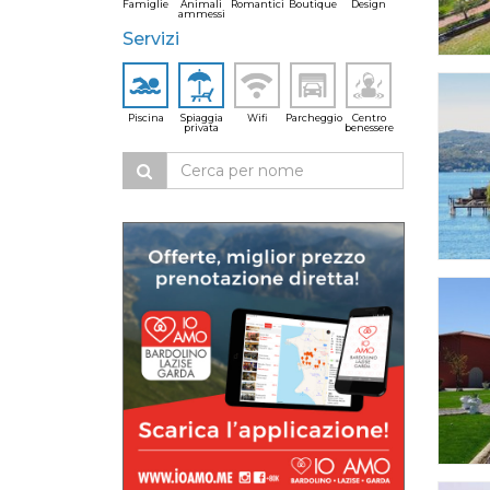
Famiglie
Animali
Romantici
Boutique
Design
ammessi
Servizi
Piscina
Spiaggia
Wifi
Parcheggio
Centro
privata
benessere