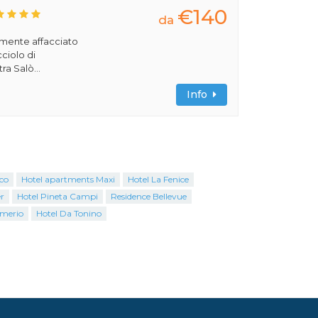
€140
da
amente affacciato
cciolo di
ra Salò...
Info
co
Hotel apartments Maxi
Hotel La Fenice
r
Hotel Pineta Campi
Residence Bellevue
rmerio
Hotel Da Tonino