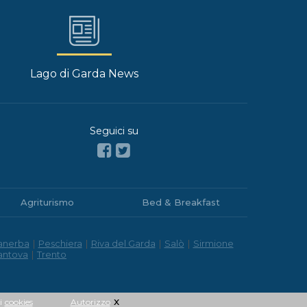
Lago di Garda News
Seguici su
Agriturismo
Bed & Breakfast
anerba
|
Peschiera
|
Riva del Garda
|
Salò
|
Sirmione
antova
|
Trento
x
i
cookies
Autorizzo