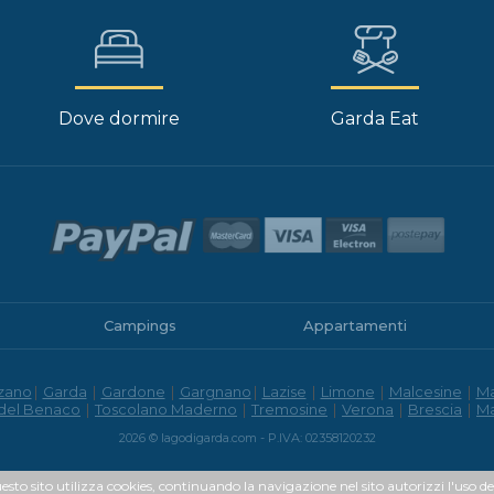
Dove dormire
Garda Eat
Campings
Appartamenti
zano
|
Garda
|
Gardone
|
Gargnano
|
Lazise
|
Limone
|
Malcesine
|
M
 del Benaco
|
Toscolano Maderno
|
Tremosine
|
Verona
|
Brescia
|
M
2026 © lagodigarda.com - P.IVA: 02358120232
uesto sito utilizza cookies, continuando la navigazione nel sito autorizzi l'uso de