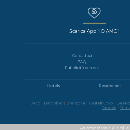
Scarica App "IO AMO"
Contattaci
FAQ
Pubblicità con noi
Hotels
Residences
Arco
|
Bardolino
|
Brenzone
|
Castelnuovo
|
Desen
Torbole
|
Torri
Per offrire servizi di qualitÃ q