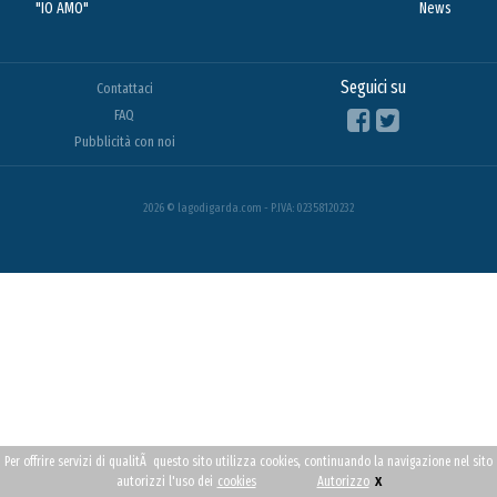
"IO AMO"
News
Seguici su
Contattaci
FAQ
Pubblicità con noi
2026 © lagodigarda.com - P.IVA: 02358120232
Per offrire servizi di qualitÃ questo sito utilizza cookies, continuando la navigazione nel sito
x
autorizzi l'uso dei
cookies
Autorizzo