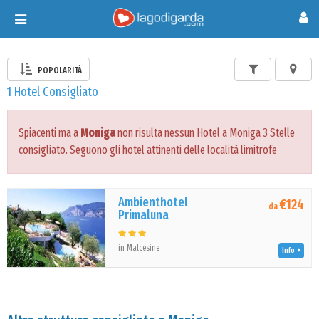
Toggle
navigation
POPOLARITÀ
1 Hotel Consigliato
Spiacenti ma a
Moniga
non risulta nessun Hotel a Moniga 3 Stelle
consigliato. Seguono gli hotel attinenti delle località limitrofe
Ambienthotel
€124
da
Primaluna
in Malcesine
Info