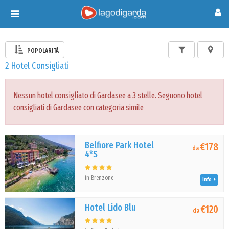
Toggle
navigation
POPOLARITÀ
2 Hotel Consigliati
Nessun hotel consigliato di Gardasee a 3 stelle. Seguono hotel
consigliati di Gardasee con categoria simile
Belfiore Park Hotel
€178
da
4*S
in Brenzone
Info
Hotel Lido Blu
€120
da