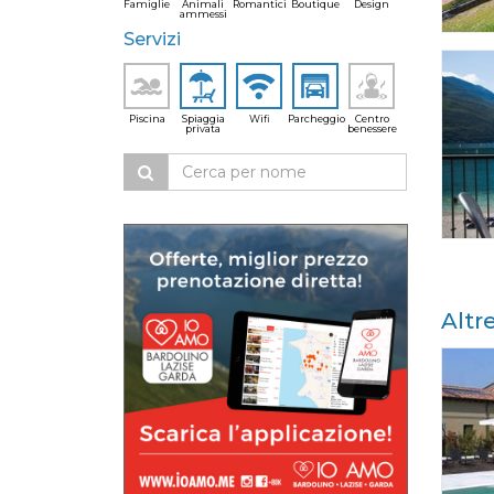
Famiglie
Animali
Romantici
Boutique
Design
ammessi
Servizi
Piscina
Spiaggia
Wifi
Parcheggio
Centro
privata
benessere
Altr