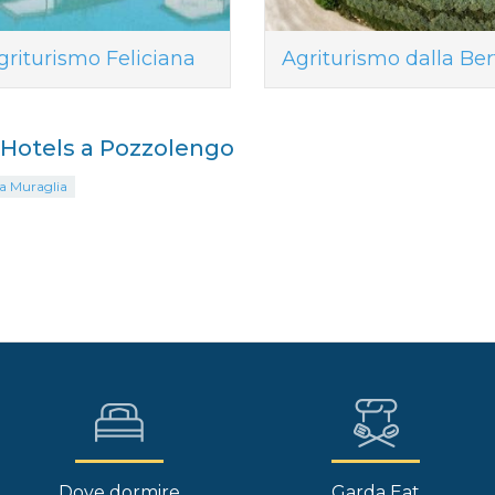
griturismo Feliciana
Agriturismo dalla Bert
i Hotels a Pozzolengo
La Muraglia
Dove dormire
Garda Eat