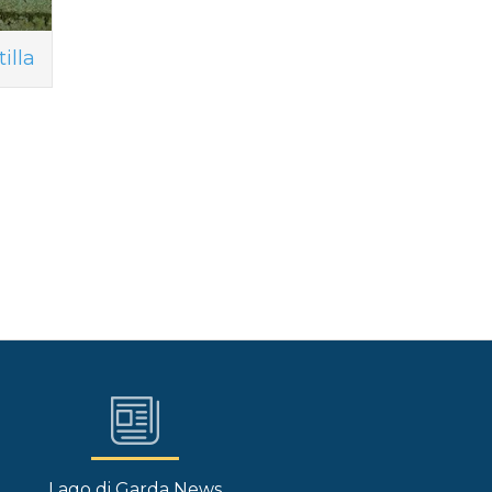
illa
Lago di Garda News