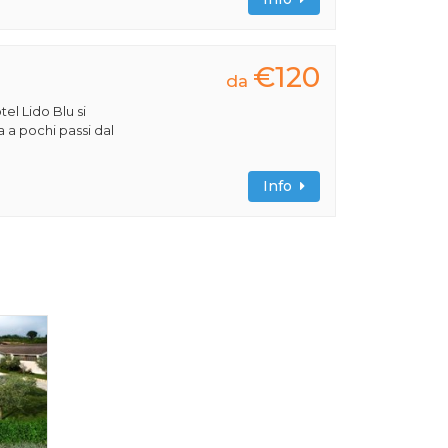
€120
da
tel Lido Blu si
a a pochi passi dal
Info