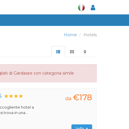
Home
Hotels
liati di Gardasee con categoria simile
€178
S
da
 accogliente hotel a
 trova in una...
Info