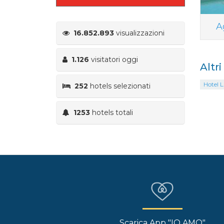
A
16.852.893
visualizzazioni
1.126
visitatori oggi
Altr
Hotel 
252
hotels selezionati
1253
hotels totali
Scarica App "IO AMO"