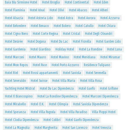
Baia Blu Sirmione Hotel
Hotel Broglia
Hotel Continental
Hotel Eden
Hotel Flaminia
Hotel Ideal
Hotel Olivi
Hotel Abacus
Hotel Alfieri
Hotel Alsazia
Hotel Astoria Lido
Hotel Astra
Hotel Aurora
Hotel Azzurra
Hotel Belvedere
Hotel Benaco
Hotel Bolero
Hotel Catullo
Hotel Chiara
Hotel Cigno Nero
Hotel Corte Regina
Hotel Cristal
Hotel Degli Oleandri
Hotel Desirèe
Hotel Dogana
Hotel Du Lac
Hotel Fiorella
Hotel Garden Lido
Hotel Gardenia
Hotel Giardino
Holiday Hotel
Hotel La Rondine
Hotel Luna
Hotel Marconi
Hotel Mauro
Hotel Mavino
Hotel Meridiana
Hotel Miramar
Hotel Mon Repos
Hotel Pace
Hotel Porto Azzurro
Residence Tulipano
Hotel Riel
Hotel Rossi appartamenti
Hotel Saviola
Hotel Serenella
Hotel Smeraldo
Hotel Suisse
Hotel Villa Maria
Hotel Villa Rosa
Yachting Hotel Mistral
Hotel Du Lac Dipendenza
Hotel Ganfo
Hotel Grifone
Hotel Il Biancospino
Hotel La Rondine Dipendenza
Hotel Marconi Dipendenza
Hotel Mirabello
Hotel O.K.
Hotel Olimpia
Hotel Saviola Dipendenza
Hotel Speranza
Hotel Villa Pagoda
Hotel Villa Paradiso
Villa Pioppi Hotel
Hotel Clodia Dipendenza
Hotel Colibrì
Hotel Ganfo Dipendenza
Hotel La Magnolia
Hotel Margherita
Hotel San Lorenzo
Hotel Venezia