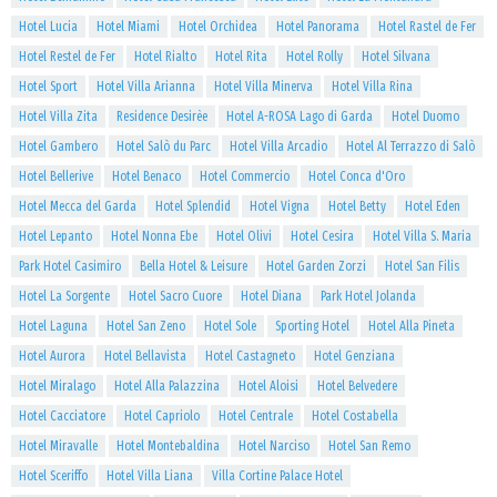
Hotel Lucia
Hotel Miami
Hotel Orchidea
Hotel Panorama
Hotel Rastel de Fer
Hotel Restel de Fer
Hotel Rialto
Hotel Rita
Hotel Rolly
Hotel Silvana
Hotel Sport
Hotel Villa Arianna
Hotel Villa Minerva
Hotel Villa Rina
Hotel Villa Zita
Residence Desirèe
Hotel A-ROSA Lago di Garda
Hotel Duomo
Hotel Gambero
Hotel Salò du Parc
Hotel Villa Arcadio
Hotel Al Terrazzo di Salò
Hotel Bellerive
Hotel Benaco
Hotel Commercio
Hotel Conca d'Oro
Hotel Mecca del Garda
Hotel Splendid
Hotel Vigna
Hotel Betty
Hotel Eden
Hotel Lepanto
Hotel Nonna Ebe
Hotel Olivi
Hotel Cesira
Hotel Villa S. Maria
Park Hotel Casimiro
Bella Hotel & Leisure
Hotel Garden Zorzi
Hotel San Filis
Hotel La Sorgente
Hotel Sacro Cuore
Hotel Diana
Park Hotel Jolanda
Hotel Laguna
Hotel San Zeno
Hotel Sole
Sporting Hotel
Hotel Alla Pineta
Hotel Aurora
Hotel Bellavista
Hotel Castagneto
Hotel Genziana
Hotel Miralago
Hotel Alla Palazzina
Hotel Aloisi
Hotel Belvedere
Hotel Cacciatore
Hotel Capriolo
Hotel Centrale
Hotel Costabella
Hotel Miravalle
Hotel Montebaldina
Hotel Narciso
Hotel San Remo
Hotel Sceriffo
Hotel Villa Liana
Villa Cortine Palace Hotel