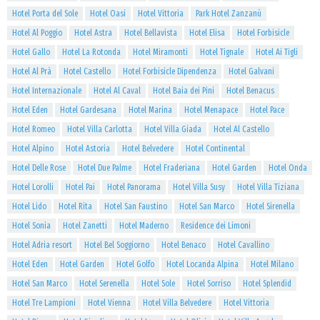
Hotel Porta del Sole
Hotel Oasi
Hotel Vittoria
Park Hotel Zanzanù
Hotel Al Poggio
Hotel Astra
Hotel Bellavista
Hotel Elisa
Hotel Forbisicle
Hotel Gallo
Hotel La Rotonda
Hotel Miramonti
Hotel Tignale
Hotel Ai Tigli
Hotel Al Prà
Hotel Castello
Hotel Forbisicle Dipendenza
Hotel Galvani
Hotel Internazionale
Hotel Al Caval
Hotel Baia dei Pini
Hotel Benacus
Hotel Eden
Hotel Gardesana
Hotel Marina
Hotel Menapace
Hotel Pace
Hotel Romeo
Hotel Villa Carlotta
Hotel Villa Giada
Hotel Al Castello
Hotel Alpino
Hotel Astoria
Hotel Belvedere
Hotel Continental
Hotel Delle Rose
Hotel Due Palme
Hotel Fraderiana
Hotel Garden
Hotel Onda
Hotel Lorolli
Hotel Pai
Hotel Panorama
Hotel Villa Susy
Hotel Villa Tiziana
Hotel Lido
Hotel Rita
Hotel San Faustino
Hotel San Marco
Hotel Sirenella
Hotel Sonia
Hotel Zanetti
Hotel Maderno
Residence dei Limoni
Hotel Adria resort
Hotel Bel Soggiorno
Hotel Benaco
Hotel Cavallino
Hotel Eden
Hotel Garden
Hotel Golfo
Hotel Locanda Alpina
Hotel Milano
Hotel San Marco
Hotel Serenella
Hotel Sole
Hotel Sorriso
Hotel Splendid
Hotel Tre Lampioni
Hotel Vienna
Hotel Villa Belvedere
Hotel Vittoria