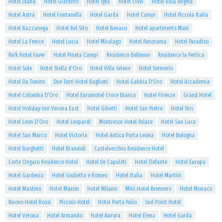
Hotel Diana
Hotel Giardino
Hotel Igea
Hotel Olivi
Hotel Villa Angela
Hotel Astra
Hotel Fontanella
Hotel Garda
Hotel Campi
Hotel Piccola Italia
Hotel Bazzanega
Hotel Bel Sito
Hotel Benaco
Hotel apartments Maxi
Hotel La Fenice
Hotel Lucia
Hotel Miralago
Hotel Panorama
Hotel Paradiso
Park Hotel Faver
Hotel Pineta Campi
Residence Bellevue
Residence la Pertica
Hotel Sole
Hotel Stella d'Oro
Hotel Villa Selene
Hotel Sermerio
Hotel Da Tonino
Due Torri Hotel Baglioni
Hotel Gabbia D'Oro
Hotel Accademia
Hotel Colomba D'Oro
Hotel Euromotel Croce Bianca
Hotel Firenze
Grand Hotel
Hotel Holiday-Inn Verona East
Hotel Giberti
Hotel San Pietro
Hotel Ibis
Hotel Leon D'Oro
Hotel Leopardi
Montresor Hotel Palace
Hotel San Luca
Hotel San Marco
Hotel Victoria
Hotel Antica Porta Leona
Hotel Bologna
Hotel Borghetti
Hotel Brandoli
Castelvecchio Residence Hotel
Corte Ongaro Residence Hotel
Hotel De Capuleti
Hotel Elefante
Hotel Europa
Hotel Gardenia
Hotel Giulietta e Romeo
Hotel Italia
Hotel Martini
Hotel Mastino
Hotel Maxim
Hotel Milano
Mini Hotel Brennero
Hotel Monaco
Nuovo Hotel Rossi
Piccolo Hotel
Hotel Porta Palio
Sud Point Hotel
Hotel Verona
Hotel Armando
Hotel Aurora
Hotel Elena
Hotel Garda