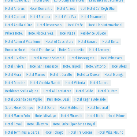
Hotel Albero N. 5
Hotel Lido
Euro Congressi Hotel
Residence al Cacciatore
Hotel Andreis
Hotel Romantic
Hotel Al Sole
Golf Hotel Ca' Degli Ulivi
Hotel Cipriani
Hotel Fortuna
Hotel Villa Eva
Hotel Pinamonte
Hotel Aquila d'Oro
Hotel Desenzano
Hotel Estée
Hotel Lido International
Palace Hotel
Hotel Piccola Vela
Hotel Plaza
Residence Oliveto
Hotel Admiral Villa Erme
Hotel Al Cacciatore
Hotel Benaco
Hotel Berta
Bonotto Hotel
Hotel Enrichetta
Hotel Giardinetto
Hotel Armony
Hotel Il Veliero
Hotel Mayer e Splendid
Hotel Passeggiata
Hotel Primavera
Hotel Riviera
Hotel San Francesco
Hotel Tripoli
Hotel Vittorio
Hotel Alessi
Hotel Flora
Hotel Marino
Hotel Il Corallo
Hotel La Quiete
Hotel Moniga
Hotel Principe
Hotel Vecchia Napoli
Hotel Vittoria
Hotel Aurora
Residence Stella Alpina
Hotel Al Cacciatore
Hotel Baldo
Hotel Du Parc
Hotel Locanda San Vigilio
Park Hotel Oasi
Hotel Regina Adelaide
Sport Hotel Olimpo
Hotel Doria
Hotel Gabbiano
Hotel Imperial
Hotel Marco Polo
Hotel Miralago
Hotel Miravalli
Hotel Mirò
Hotel Palme
Hotel Royal
Hotel Silvestro
Hotel Suite Dipendenza Royal
Hotel Terminus & Garda
Hotel Tobago
Hotel Tre Corone
Hotel Villa Mulino