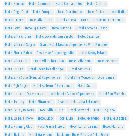
Hotel Benaco
Hotel Capinera
Hotel Conca d'Oro
Hotel Cortina
Hotel Degli Olivi
Hotel Europa
Hotel Giardinetto
Hotel Giotto
Hotel Italia
Piccolo Hotel
Hotel Alla Rocca
Hotel Ancora
Hotel Giardinetto Dipendenza
Hotel Lory
Hotel Speranza
Hotel Vittoria
Hotel Corte del Bosco
Hotel Villa Anthea
Hotel Locanda San Verolo
Hotel Bellariva
Hotel Villa del Sogno
Grand Hotel Fasano /Dipendenza Villa Principe
Hotel Monte Baldo
Residence Borgo degli ulivi
Hotel Savoy Palace
Hotel Villa Capri
Hotel Villa Fiordaliso
Hotel Villa Sofia
Hotel Bellevue
Hotel Du Lac
Hotel Locanda agli Angeli
Hotel Saturnia
Hotel Villa Sofia (Meublè) /Dipendenza
Hotel Ville Montefiori /Dipendenza
Hotel Agli Angeli
Hotel Bellevue /Dipendenza
Hotel Diana
Hotel Il riccio /Dipendenza
Hotel Monte Baldo /Dipendenza
Hotel San Michele
Hotel Touring
Hotel Miramonti
Grand Hotel a Villa Feltrinelli
Hotel Le Fay Resorts
Hotel Villa Giulia
Hotel Bartabel
Hotel Bogliaco
Hotel La Baia D'oro
Hotel Lido
Hotel Livia
Hotel Meandro
Hotel Palazzina
Hotel Running Club
Hotel Garni Riviera
Hotel La Terrazzina
Hotel Mariano
Hotel Tiziana
Hotel Gargnano
Residence Hotel Palazzo Della Scala