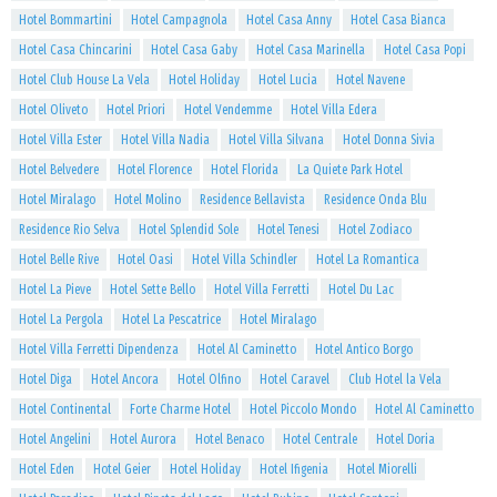
Hotel Bommartini
Hotel Campagnola
Hotel Casa Anny
Hotel Casa Bianca
Hotel Casa Chincarini
Hotel Casa Gaby
Hotel Casa Marinella
Hotel Casa Popi
Hotel Club House La Vela
Hotel Holiday
Hotel Lucia
Hotel Navene
Hotel Oliveto
Hotel Priori
Hotel Vendemme
Hotel Villa Edera
Hotel Villa Ester
Hotel Villa Nadia
Hotel Villa Silvana
Hotel Donna Sivia
Hotel Belvedere
Hotel Florence
Hotel Florida
La Quiete Park Hotel
Hotel Miralago
Hotel Molino
Residence Bellavista
Residence Onda Blu
Residence Rio Selva
Hotel Splendid Sole
Hotel Tenesi
Hotel Zodiaco
Hotel Belle Rive
Hotel Oasi
Hotel Villa Schindler
Hotel La Romantica
Hotel La Pieve
Hotel Sette Bello
Hotel Villa Ferretti
Hotel Du Lac
Hotel La Pergola
Hotel La Pescatrice
Hotel Miralago
Hotel Villa Ferretti Dipendenza
Hotel Al Caminetto
Hotel Antico Borgo
Hotel Diga
Hotel Ancora
Hotel Olfino
Hotel Caravel
Club Hotel la Vela
Hotel Continental
Forte Charme Hotel
Hotel Piccolo Mondo
Hotel Al Caminetto
Hotel Angelini
Hotel Aurora
Hotel Benaco
Hotel Centrale
Hotel Doria
Hotel Eden
Hotel Geier
Hotel Holiday
Hotel Ifigenia
Hotel Miorelli