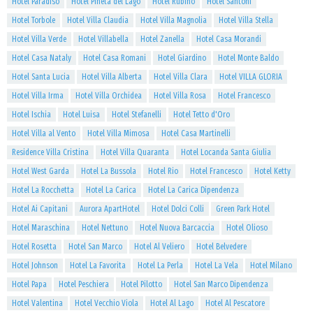
Hotel Paradiso
Hotel Pineta del Lago
Hotel Rubino
Hotel Santoni
Hotel Torbole
Hotel Villa Claudia
Hotel Villa Magnolia
Hotel Villa Stella
Hotel Villa Verde
Hotel Villabella
Hotel Zanella
Hotel Casa Morandi
Hotel Casa Nataly
Hotel Casa Romani
Hotel Giardino
Hotel Monte Baldo
Hotel Santa Lucia
Hotel Villa Alberta
Hotel Villa Clara
Hotel VILLA GLORIA
Hotel Villa Irma
Hotel Villa Orchidea
Hotel Villa Rosa
Hotel Francesco
Hotel Ischia
Hotel Luisa
Hotel Stefanelli
Hotel Tetto d'Oro
Hotel Villa al Vento
Hotel Villa Mimosa
Hotel Casa Martinelli
Residence Villa Cristina
Hotel Villa Quaranta
Hotel Locanda Santa Giulia
Hotel West Garda
Hotel La Bussola
Hotel Rio
Hotel Francesco
Hotel Ketty
Hotel La Rocchetta
Hotel La Carica
Hotel La Carica Dipendenza
Hotel Ai Capitani
Aurora ApartHotel
Hotel Dolci Colli
Green Park Hotel
Hotel Maraschina
Hotel Nettuno
Hotel Nuova Barcaccia
Hotel Olioso
Hotel Rosetta
Hotel San Marco
Hotel Al Veliero
Hotel Belvedere
Hotel Johnson
Hotel La Favorita
Hotel La Perla
Hotel La Vela
Hotel Milano
Hotel Papa
Hotel Peschiera
Hotel Pilotto
Hotel San Marco Dipendenza
Hotel Valentina
Hotel Vecchio Viola
Hotel Al Lago
Hotel Al Pescatore