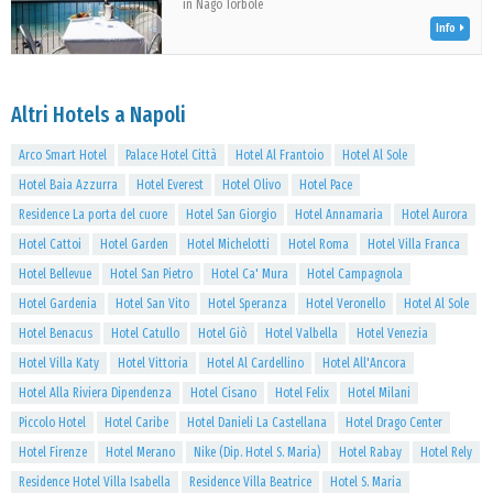
in Nago Torbole
Info
Altri Hotels a Napoli
Arco Smart Hotel
Palace Hotel Città
Hotel Al Frantoio
Hotel Al Sole
Hotel Baia Azzurra
Hotel Everest
Hotel Olivo
Hotel Pace
Residence La porta del cuore
Hotel San Giorgio
Hotel Annamaria
Hotel Aurora
Hotel Cattoi
Hotel Garden
Hotel Michelotti
Hotel Roma
Hotel Villa Franca
Hotel Bellevue
Hotel San Pietro
Hotel Ca' Mura
Hotel Campagnola
Hotel Gardenia
Hotel San Vito
Hotel Speranza
Hotel Veronello
Hotel Al Sole
Hotel Benacus
Hotel Catullo
Hotel Giò
Hotel Valbella
Hotel Venezia
Hotel Villa Katy
Hotel Vittoria
Hotel Al Cardellino
Hotel All'Ancora
Hotel Alla Riviera Dipendenza
Hotel Cisano
Hotel Felix
Hotel Milani
Piccolo Hotel
Hotel Caribe
Hotel Danieli La Castellana
Hotel Drago Center
Hotel Firenze
Hotel Merano
Nike (Dip. Hotel S. Maria)
Hotel Rabay
Hotel Rely
Residence Hotel Villa Isabella
Residence Villa Beatrice
Hotel S. Maria