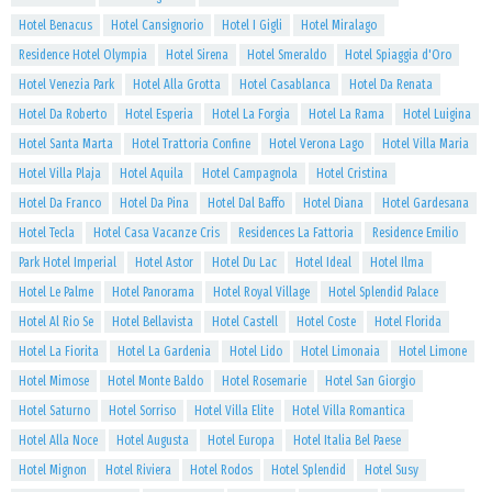
Hotel Benacus
Hotel Cansignorio
Hotel I Gigli
Hotel Miralago
Residence Hotel Olympia
Hotel Sirena
Hotel Smeraldo
Hotel Spiaggia d'Oro
Hotel Venezia Park
Hotel Alla Grotta
Hotel Casablanca
Hotel Da Renata
Hotel Da Roberto
Hotel Esperia
Hotel La Forgia
Hotel La Rama
Hotel Luigina
Hotel Santa Marta
Hotel Trattoria Confine
Hotel Verona Lago
Hotel Villa Maria
Hotel Villa Plaja
Hotel Aquila
Hotel Campagnola
Hotel Cristina
Hotel Da Franco
Hotel Da Pina
Hotel Dal Baffo
Hotel Diana
Hotel Gardesana
Hotel Tecla
Hotel Casa Vacanze Cris
Residences La Fattoria
Residence Emilio
Park Hotel Imperial
Hotel Astor
Hotel Du Lac
Hotel Ideal
Hotel Ilma
Hotel Le Palme
Hotel Panorama
Hotel Royal Village
Hotel Splendid Palace
Hotel Al Rio Se
Hotel Bellavista
Hotel Castell
Hotel Coste
Hotel Florida
Hotel La Fiorita
Hotel La Gardenia
Hotel Lido
Hotel Limonaia
Hotel Limone
Hotel Mimose
Hotel Monte Baldo
Hotel Rosemarie
Hotel San Giorgio
Hotel Saturno
Hotel Sorriso
Hotel Villa Elite
Hotel Villa Romantica
Hotel Alla Noce
Hotel Augusta
Hotel Europa
Hotel Italia Bel Paese
Hotel Mignon
Hotel Riviera
Hotel Rodos
Hotel Splendid
Hotel Susy