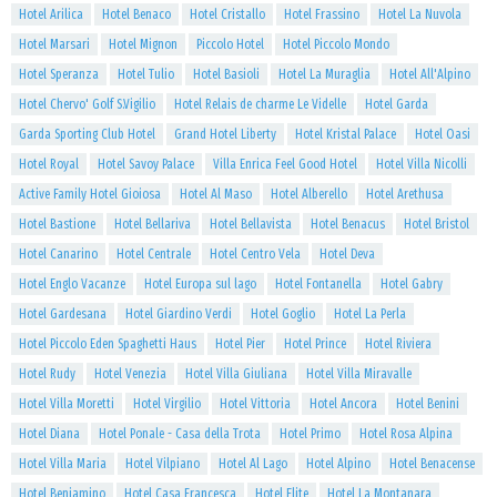
Hotel Arilica
Hotel Benaco
Hotel Cristallo
Hotel Frassino
Hotel La Nuvola
Hotel Marsari
Hotel Mignon
Piccolo Hotel
Hotel Piccolo Mondo
Hotel Speranza
Hotel Tulio
Hotel Basioli
Hotel La Muraglia
Hotel All'Alpino
Hotel Chervo' Golf S.Vigilio
Hotel Relais de charme Le Videlle
Hotel Garda
Garda Sporting Club Hotel
Grand Hotel Liberty
Hotel Kristal Palace
Hotel Oasi
Hotel Royal
Hotel Savoy Palace
Villa Enrica Feel Good Hotel
Hotel Villa Nicolli
Active Family Hotel Gioiosa
Hotel Al Maso
Hotel Alberello
Hotel Arethusa
Hotel Bastione
Hotel Bellariva
Hotel Bellavista
Hotel Benacus
Hotel Bristol
Hotel Canarino
Hotel Centrale
Hotel Centro Vela
Hotel Deva
Hotel Englo Vacanze
Hotel Europa sul lago
Hotel Fontanella
Hotel Gabry
Hotel Gardesana
Hotel Giardino Verdi
Hotel Goglio
Hotel La Perla
Hotel Piccolo Eden Spaghetti Haus
Hotel Pier
Hotel Prince
Hotel Riviera
Hotel Rudy
Hotel Venezia
Hotel Villa Giuliana
Hotel Villa Miravalle
Hotel Villa Moretti
Hotel Virgilio
Hotel Vittoria
Hotel Ancora
Hotel Benini
Hotel Diana
Hotel Ponale - Casa della Trota
Hotel Primo
Hotel Rosa Alpina
Hotel Villa Maria
Hotel Vilpiano
Hotel Al Lago
Hotel Alpino
Hotel Benacense
Hotel Beniamino
Hotel Casa Francesca
Hotel Elite
Hotel La Montanara