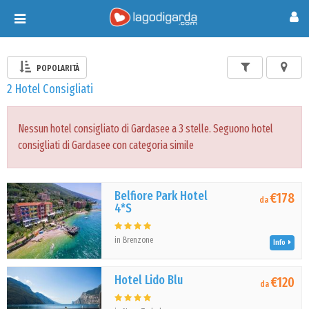
Toggle
navigation
POPOLARITÀ
2 Hotel Consigliati
Nessun hotel consigliato di Gardasee a 3 stelle. Seguono hotel
consigliati di Gardasee con categoria simile
Belfiore Park Hotel
€178
da
4*S
in Brenzone
Info
Hotel Lido Blu
€120
da