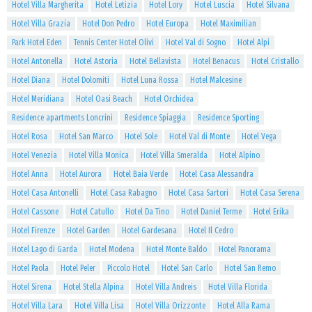
Hotel Villa Margherita
Hotel Letizia
Hotel Lory
Hotel Luscia
Hotel Silvana
Hotel Villa Grazia
Hotel Don Pedro
Hotel Europa
Hotel Maximilian
Park Hotel Eden
Tennis Center Hotel Olivi
Hotel Val di Sogno
Hotel Alpi
Hotel Antonella
Hotel Astoria
Hotel Bellavista
Hotel Benacus
Hotel Cristallo
Hotel Diana
Hotel Dolomiti
Hotel Luna Rossa
Hotel Malcesine
Hotel Meridiana
Hotel Oasi Beach
Hotel Orchidea
Residence apartments Loncrini
Residence Spiaggia
Residence Sporting
Hotel Rosa
Hotel San Marco
Hotel Sole
Hotel Val di Monte
Hotel Vega
Hotel Venezia
Hotel Villa Monica
Hotel Villa Smeralda
Hotel Alpino
Hotel Anna
Hotel Aurora
Hotel Baia Verde
Hotel Casa Alessandra
Hotel Casa Antonelli
Hotel Casa Rabagno
Hotel Casa Sartori
Hotel Casa Serena
Hotel Cassone
Hotel Catullo
Hotel Da Tino
Hotel Daniel Terme
Hotel Erika
Hotel Firenze
Hotel Garden
Hotel Gardesana
Hotel Il Cedro
Hotel Lago di Garda
Hotel Modena
Hotel Monte Baldo
Hotel Panorama
Hotel Paola
Hotel Peler
Piccolo Hotel
Hotel San Carlo
Hotel San Remo
Hotel Sirena
Hotel Stella Alpina
Hotel Villa Andreis
Hotel Villa Florida
Hotel Villa Lara
Hotel Villa Lisa
Hotel Villa Orizzonte
Hotel Alla Rama