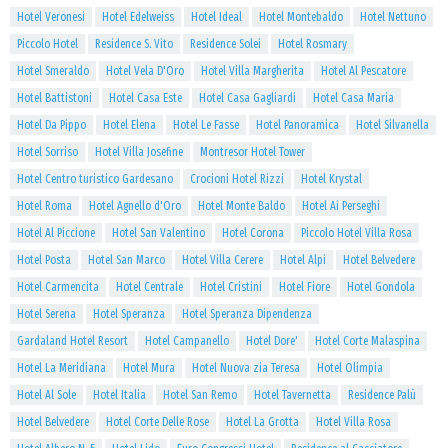
Hotel Veronesi
Hotel Edelweiss
Hotel Ideal
Hotel Montebaldo
Hotel Nettuno
Piccolo Hotel
Residence S. Vito
Residence Solei
Hotel Rosmary
Hotel Smeraldo
Hotel Vela D'Oro
Hotel Villa Margherita
Hotel Al Pescatore
Hotel Battistoni
Hotel Casa Este
Hotel Casa Gagliardi
Hotel Casa Maria
Hotel Da Pippo
Hotel Elena
Hotel Le Fasse
Hotel Panoramica
Hotel Silvanella
Hotel Sorriso
Hotel Villa Josefine
Montresor Hotel Tower
Hotel Centro turistico Gardesano
Crocioni Hotel Rizzi
Hotel Krystal
Hotel Roma
Hotel Agnello d'Oro
Hotel Monte Baldo
Hotel Ai Perseghi
Hotel Al Piccione
Hotel San Valentino
Hotel Corona
Piccolo Hotel Villa Rosa
Hotel Posta
Hotel San Marco
Hotel Villa Cerere
Hotel Alpi
Hotel Belvedere
Hotel Carmencita
Hotel Centrale
Hotel Cristini
Hotel Fiore
Hotel Gondola
Hotel Serena
Hotel Speranza
Hotel Speranza Dipendenza
Gardaland Hotel Resort
Hotel Campanello
Hotel Dore'
Hotel Corte Malaspina
Hotel La Meridiana
Hotel Mura
Hotel Nuova zia Teresa
Hotel Olimpia
Hotel Al Sole
Hotel Italia
Hotel San Remo
Hotel Tavernetta
Residence Palù
Hotel Belvedere
Hotel Corte Delle Rose
Hotel La Grotta
Hotel Villa Rosa