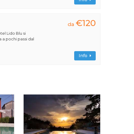
€120
da
tel Lido Blu si
a a pochi passi dal
Info