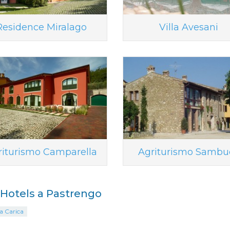
Residence Miralago
Villa Avesani
riturismo Camparella
Agriturismo Sambu
i Hotels a Pastrengo
a Carica