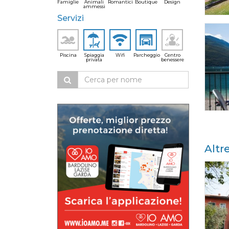
Famiglie
Animali
Romantici
Boutique
Design
ammessi
Servizi
Piscina
Spiaggia
Wifi
Parcheggio
Centro
privata
benessere
Altr