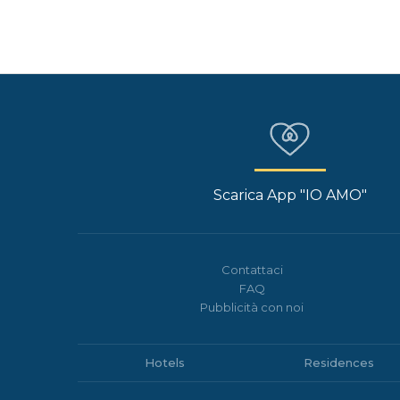
Scarica App "IO AMO"
Contattaci
FAQ
Pubblicità con noi
Hotels
Residences