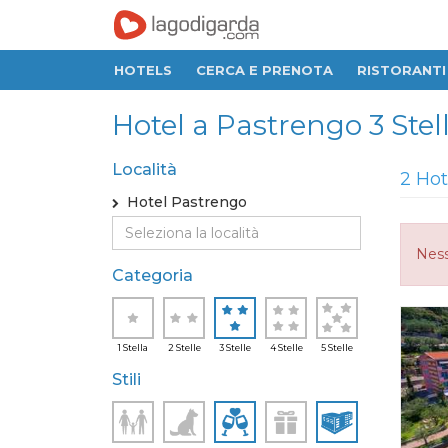
HOTELS
CERCA E PRENOTA
RISTORANTI
Hotel a Pastrengo 3 Stel
Località
2 Hot
Hotel Pastrengo
Ness
Categoria
1 Stella
2 Stelle
3 Stelle
4 Stelle
5 Stelle
Stili