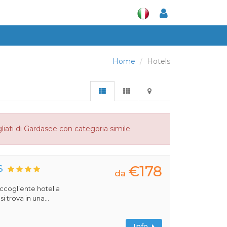
Home
Hotels
liati di Gardasee con categoria simile
€178
S
da
 accogliente hotel a
 trova in una...
Info