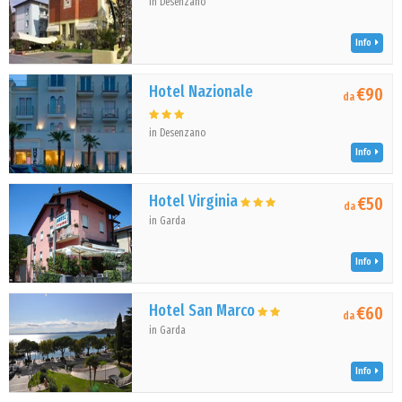
in Desenzano
Info
Hotel Nazionale
€90
da
in Desenzano
Info
Hotel Virginia
€50
da
in Garda
Info
Hotel San Marco
€60
da
in Garda
Info