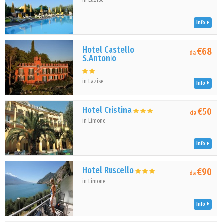
in Lazise
Info
Hotel Castello
€68
da
S.Antonio
in Lazise
Info
Hotel Cristina
€50
da
in Limone
Info
Hotel Ruscello
€90
da
in Limone
Info