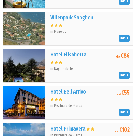
Info
Villenpark Sanghen
in Manerba
Info
Hotel Elisabetta
€86
da
in Nago Torbole
Info
Hotel Bell'Arrivo
€55
da
in Peschiera del Garda
Info
Hotel Primavera
€102
da
in Peschiera del Garda