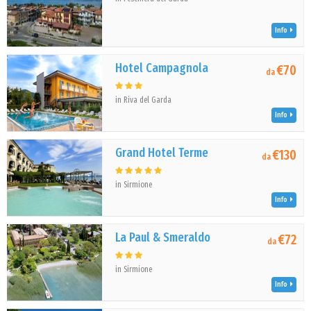
Info
Hotel Campagnola
€70
da
in Riva del Garda
Info
Grand Hotel Terme
€130
da
in Sirmione
Info
La Paul & Smeraldo
€72
da
in Sirmione
Info