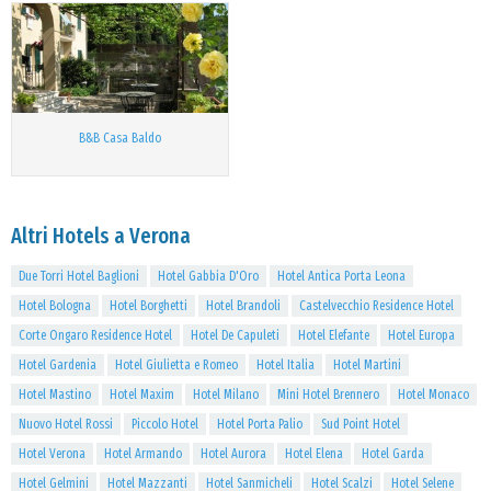
B&B Casa Baldo
Altri Hotels a Verona
Due Torri Hotel Baglioni
Hotel Gabbia D'Oro
Hotel Antica Porta Leona
Hotel Bologna
Hotel Borghetti
Hotel Brandoli
Castelvecchio Residence Hotel
Corte Ongaro Residence Hotel
Hotel De Capuleti
Hotel Elefante
Hotel Europa
Hotel Gardenia
Hotel Giulietta e Romeo
Hotel Italia
Hotel Martini
Hotel Mastino
Hotel Maxim
Hotel Milano
Mini Hotel Brennero
Hotel Monaco
Nuovo Hotel Rossi
Piccolo Hotel
Hotel Porta Palio
Sud Point Hotel
Hotel Verona
Hotel Armando
Hotel Aurora
Hotel Elena
Hotel Garda
Hotel Gelmini
Hotel Mazzanti
Hotel Sanmicheli
Hotel Scalzi
Hotel Selene