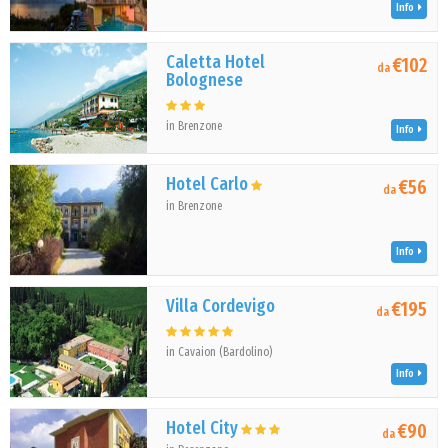
Info
Caletta Hotel
€102
da
Bolognese
in Brenzone
Info
Hotel Carlo
€56
da
in Brenzone
Info
Villa Cordevigo
€195
da
in Cavaion (Bardolino)
Info
Hotel City
€90
da