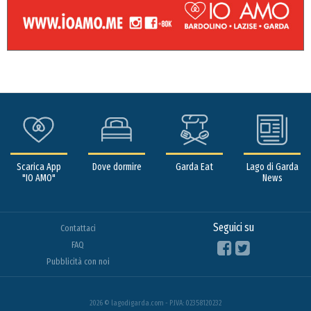
Scarica App
Dove dormire
Garda Eat
Lago di Garda
"IO AMO"
News
Seguici su
Contattaci
FAQ
Pubblicità con noi
2026 © lagodigarda.com - P.IVA: 02358120232