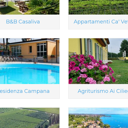
B&B Casaliva
Appartamenti Ca' Ve
esidenza Campana
Agriturismo Ai Cilie