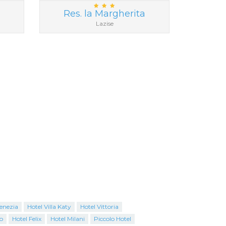
Res. la Margherita
Lazise
enezia
Hotel Villa Katy
Hotel Vittoria
o
Hotel Felix
Hotel Milani
Piccolo Hotel