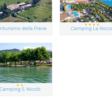
riturismo della Pieve
Camping La Rocc
Camping S. Nicolò