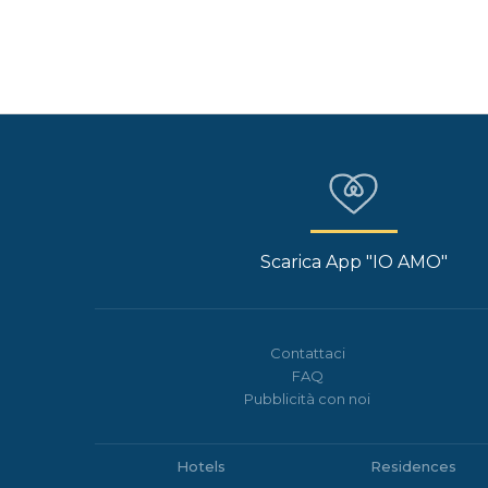
Scarica App "IO AMO"
Contattaci
FAQ
Pubblicità con noi
Hotels
Residences