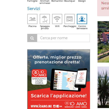
Famiglie
Animali
Romantici
Boutique
Design
Ness
ammessi
simi
Servizi
Piscina
Spiaggia
Wifi
Parcheggio
Centro
privata
benessere