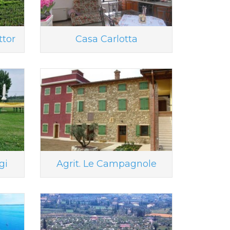
ttor
Casa Carlotta
gi
Agrit. Le Campagnole