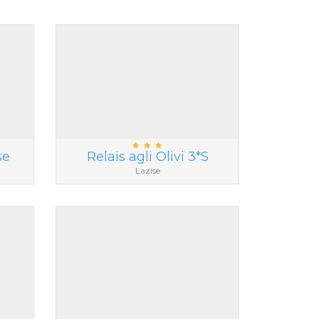
se
Relais agli Olivi 3*S
Lazise