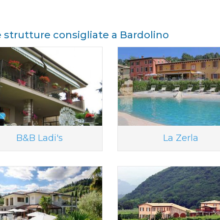
e strutture consigliate a Bardolino
B&B Ladi's
La Zerla