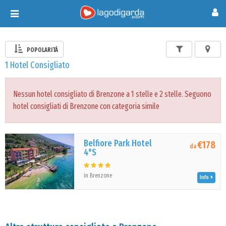
Toggle
navigation
POPOLARITÀ
1 Hotel Consigliato
Nessun hotel consigliato di Brenzone a 1 stelle e 2 stelle. Seguono
hotel consigliati di Brenzone con categoria simile
Belfiore Park Hotel
€178
da
4*S
in Brenzone
Info