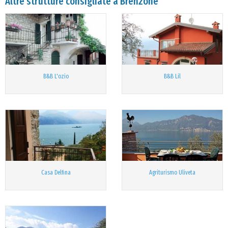
Altre strutture consigliate a Brenzone
B&B L'ozio
B&B Lil
Casa Delfina
Agriturismo Uliveta