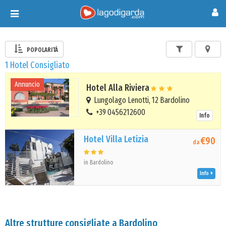
Toggle
navigation
POPOLARITÀ
1 Hotel Consigliato
Annuncio
Hotel Alla Riviera
Lungolago Lenotti, 12 Bardolino
+39 0456212600
Info
Hotel Villa Letizia
€90
da
in Bardolino
Info
Altre strutture consigliate a Bardolino