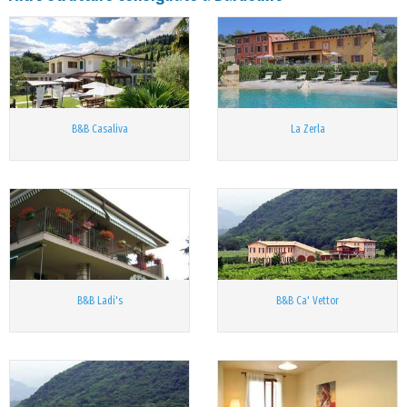
B&B Casaliva
La Zerla
B&B Ladi's
B&B Ca' Vettor