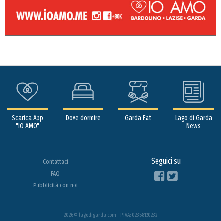
Scarica App
Dove dormire
Garda Eat
Lago di Garda
"IO AMO"
News
Seguici su
Contattaci
FAQ
Pubblicità con noi
2026 © lagodigarda.com - P.IVA: 02358120232