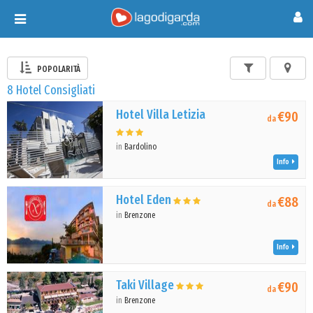
Toggle
navigation
POPOLARITÀ
8 Hotel Consigliati
Hotel Villa Letizia
€90
da
in
Bardolino
Info
Hotel Eden
€88
da
in
Brenzone
Info
Taki Village
€90
da
in
Brenzone