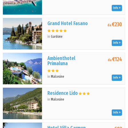
Info
Grand Hotel Fasano
€230
da
in
Gardone
Info
Ambienthotel
€124
da
Primaluna
in
Malcesine
Info
Residence Lido
in
Malcesine
Info