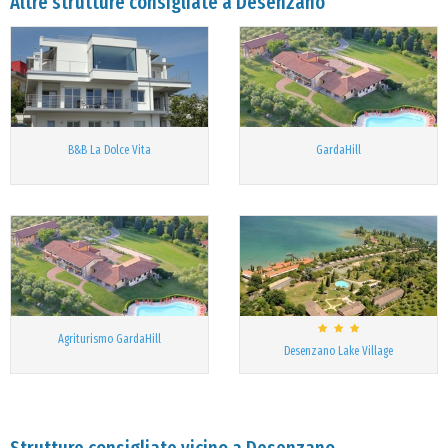
Altre strutture consigliate a Desenzano
B&B La Dolce Vita
GardaHill
Agriturismo GardaHill
Desenzano Lake Village