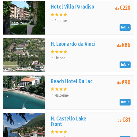
Hotel Villa Paradiso
€220
da
in Gardone
Info
H. Leonardo da Vinci
€86
da
in Limone
Info
Beach Hotel Du Lac
€90
da
in Malcesine
Info
H. Castello Lake
€81
da
Front