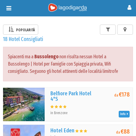
Toggle
navigation
POPOLARITÀ
18 Hotel Consigliati
Spiacenti ma a
Bussolengo
non risulta nessun Hotel a
Bussolengo | Hotel per Famiglie con Spiaggia privata, Wifi
consigliato. Seguono gli hotel attinenti delle località limitrofe
Belfiore Park Hotel
€178
da
4*S
in Brenzone
Info
Hotel Eden
€88
da