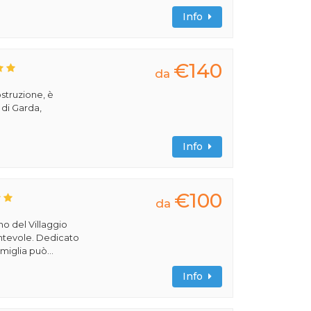
Info
€140
da
ostruzione, è
 di Garda,
Info
€100
da
rno del Villaggio
cantevole. Dedicato
miglia può...
Info