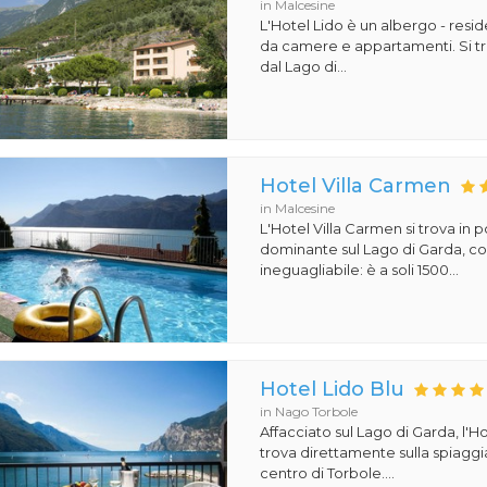
in Malcesine
L'Hotel Lido è un albergo - re
da camere e appartamenti. Si tr
dal Lago di...
Hotel Villa Carmen
in Malcesine
L'Hotel Villa Carmen si trova in 
dominante sul Lago di Garda, co
ineguagliabile: è a soli 1500...
Hotel Lido Blu
in Nago Torbole
Affacciato sul Lago di Garda, l'Ho
trova direttamente sulla spiaggi
centro di Torbole....