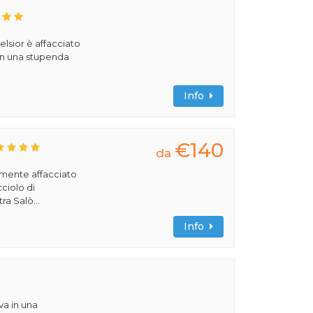
elsior è affacciato
in una stupenda
Info
€140
da
amente affacciato
cciolo di
ra Salò...
Info
va in una