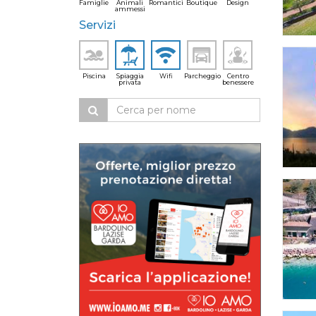
Famiglie
Animali
Romantici
Boutique
Design
ammessi
Servizi
Piscina
Spiaggia
Wifi
Parcheggio
Centro
privata
benessere