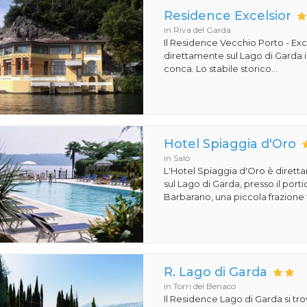
Residence Excelsior
in Riva del Garda
Il Residence Vecchio Porto - Exc
direttamente sul Lago di Garda 
conca. Lo stabile storico...
Hotel Spiaggia d'Oro
in Salò
L'Hotel Spiaggia d'Oro è dirett
sul Lago di Garda, presso il porti
Barbarano, una piccola frazione t
R. Lago di Garda
in Torri del Benaco
Il Residence Lago di Garda si tro