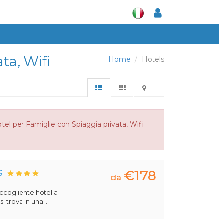
ta, Wifi
Home
Hotels
el per Famiglie con Spiaggia privata, Wifi
€178
S
da
 accogliente hotel a
 trova in una...