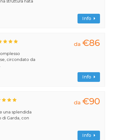
na struttura nata
Info
€86
da
 complesso
se, circondato da
.
Info
€90
da
me una splendida
o di Garda, con
Info