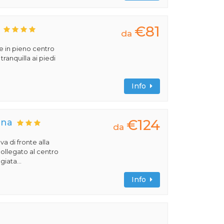
€81
da
e in pieno centro
tranquilla ai piedi
Info
€124
una
da
a di fronte alla
collegato al centro
iata...
Info