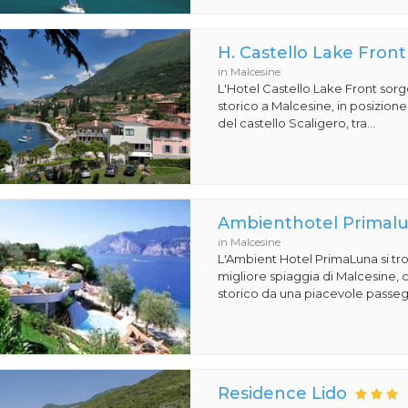
H. Castello Lake Front
in Malcesine
L'Hotel Castello Lake Front sorg
storico a Malcesine, in posizione 
del castello Scaligero, tra...
Ambienthotel Primal
in Malcesine
L'Ambient Hotel PrimaLuna si trov
migliore spiaggia di Malcesine, 
storico da una piacevole passegg
Residence Lido