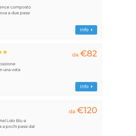
sidence composto
ova a due passi
Info
€82
da
posizione
n una vista
Info
€120
da
tel Lido Blu si
a a pochi passi dal