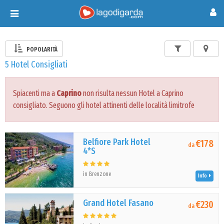
Toggle
navigation
POPOLARITÀ
5 Hotel Consigliati
Spiacenti ma a
Caprino
non risulta nessun Hotel a Caprino
consigliato. Seguono gli hotel attinenti delle località limitrofe
Belfiore Park Hotel
€178
da
4*S
in Brenzone
Info
Grand Hotel Fasano
€230
da