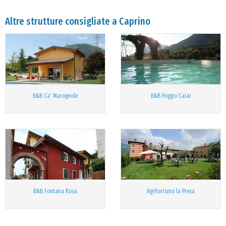
Altre strutture consigliate a Caprino
B&B Ca' Marognole
B&B Poggio Caiar
B&B Fontana Rosa
Agriturismo la Presa