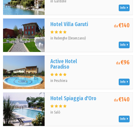
in Gardone
Info
Hotel Villa Garuti
€140
da
in Padenghe (Desenzano)
Info
Active Hotel
€96
da
Paradiso
in Peschiera
Info
Hotel Spiaggia d'Oro
€140
da
in Salò
Info